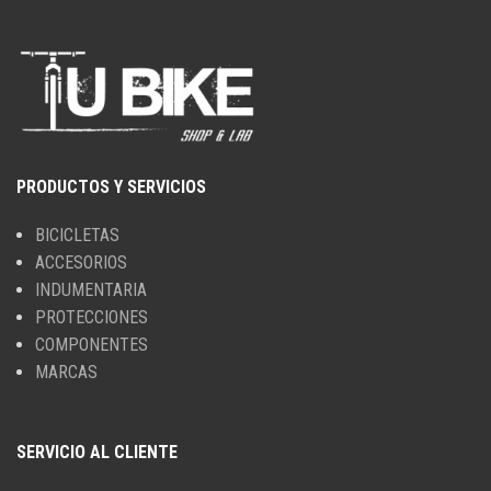
PRODUCTOS Y SERVICIOS
BICICLETAS
ACCESORIOS
INDUMENTARIA
PROTECCIONES
COMPONENTES
MARCAS
SERVICIO AL CLIENTE