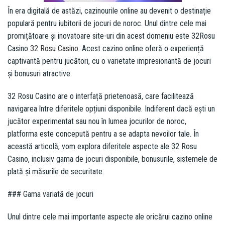
În era digitală de astăzi, cazinourile online au devenit o destinație
populară pentru iubitorii de jocuri de noroc. Unul dintre cele mai
promițătoare și inovatoare site-uri din acest domeniu este 32Rosu
Casino
32 Rosu Casino
. Acest cazino online oferă o experiență
captivantă pentru jucători, cu o varietate impresionantă de jocuri
și bonusuri atractive.
32 Rosu Casino are o interfață prietenoasă, care facilitează
navigarea între diferitele opțiuni disponibile. Indiferent dacă ești un
jucător experimentat sau nou în lumea jocurilor de noroc,
platforma este concepută pentru a se adapta nevoilor tale. În
această articolă, vom explora diferitele aspecte ale 32 Rosu
Casino, inclusiv gama de jocuri disponibile, bonusurile, sistemele de
plată și măsurile de securitate.
### Gama variată de jocuri
Unul dintre cele mai importante aspecte ale oricărui cazino online