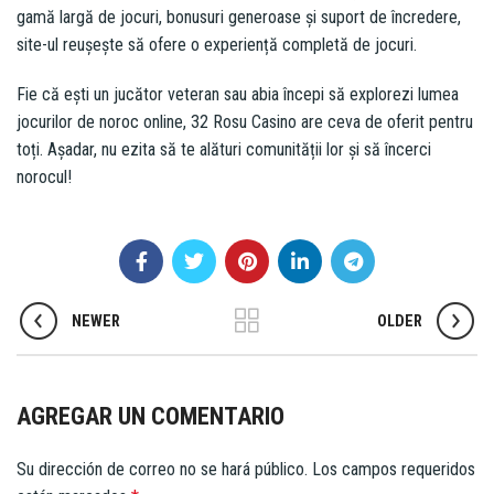
gamă largă de jocuri, bonusuri generoase și suport de încredere,
site-ul reușește să ofere o experiență completă de jocuri.
Fie că ești un jucător veteran sau abia începi să explorezi lumea
jocurilor de noroc online, 32 Rosu Casino are ceva de oferit pentru
toți. Așadar, nu ezita să te alături comunității lor și să încerci
norocul!
NEWER
OLDER
AGREGAR UN COMENTARIO
Su dirección de correo no se hará público.
Los campos requeridos