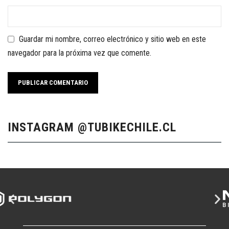
Guardar mi nombre, correo electrónico y sitio web en este
navegador para la próxima vez que comente.
INSTAGRAM @TUBIKECHILE.CL