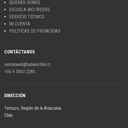
QUIENES SOMOS
ESCUELA BICI RIDERS
SERVICIO TÉCNICO
MI CUENTA
POLÍTICAS DE PRIVACIDAD
CONTÁCTANOS
ventasweb@tubikechile.cl
+56 9 5063 2285
DIRECCIÓN
Temuco, Región de la Araucanía.
Chile