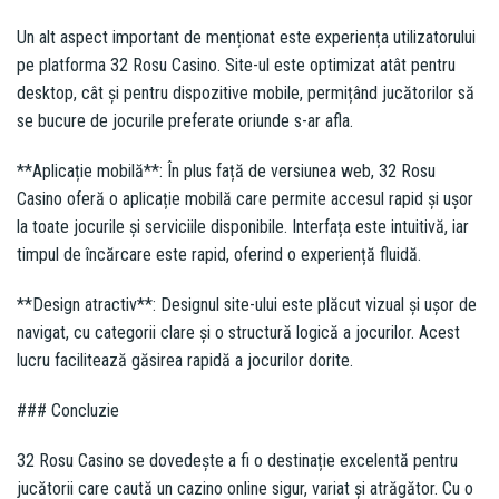
Un alt aspect important de menționat este experiența utilizatorului
pe platforma 32 Rosu Casino. Site-ul este optimizat atât pentru
desktop, cât și pentru dispozitive mobile, permițând jucătorilor să
se bucure de jocurile preferate oriunde s-ar afla.
**Aplicație mobilă**: În plus față de versiunea web, 32 Rosu
Casino oferă o aplicație mobilă care permite accesul rapid și ușor
la toate jocurile și serviciile disponibile. Interfața este intuitivă, iar
timpul de încărcare este rapid, oferind o experiență fluidă.
**Design atractiv**: Designul site-ului este plăcut vizual și ușor de
navigat, cu categorii clare și o structură logică a jocurilor. Acest
lucru facilitează găsirea rapidă a jocurilor dorite.
### Concluzie
32 Rosu Casino se dovedește a fi o destinație excelentă pentru
jucătorii care caută un cazino online sigur, variat și atrăgător. Cu o