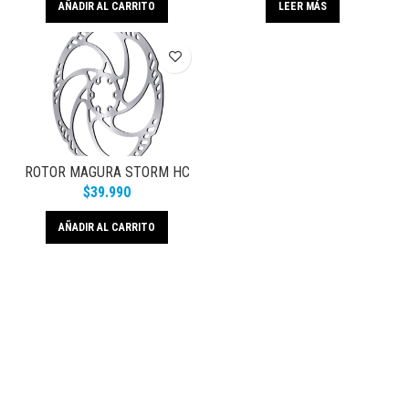
AÑADIR AL CARRITO
LEER MÁS
ROTOR MAGURA STORM HC
180
$
39.990
AÑADIR AL CARRITO