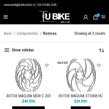
ventasweb@tubikechile.cl
|
+56 9 5063 2285
0
$
0
Inicio
Componentes
Rotores
Showing all 3 results
Show sidebar
SOLD OUT
ROTOR MAGURA MDR-C 203
ROTOR MAGURA STORM HC
MM E-STOP
160 MM
$
49.990
$
39.990