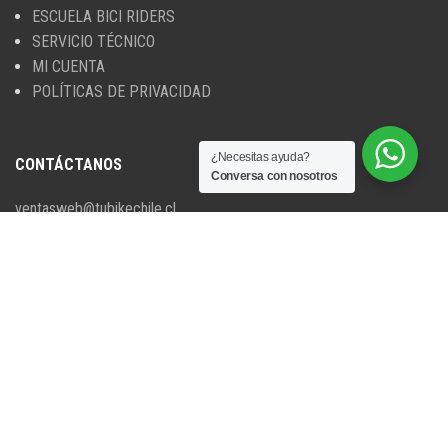
ESCUELA BICI RIDERS
SERVICIO TÉCNICO
MI CUENTA
POLÍTICAS DE PRIVACIDAD
¿Necesitas ayuda?
CONTÁCTANOS
Conversa con nosotros
ventasweb@tubikechile.cl
+56 9 5063 2285
DIRECCIÓN
Temuco, Región de la Araucanía.
Chile