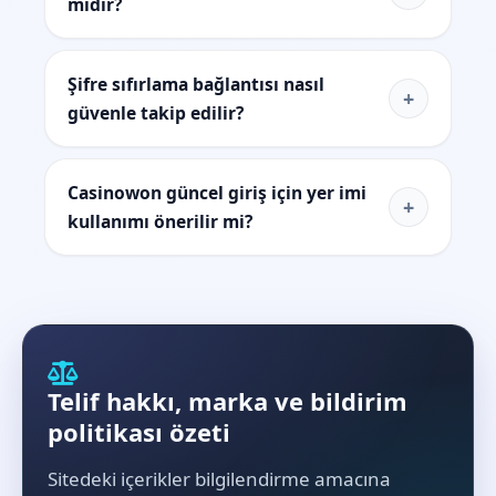
midir?
Şifre sıfırlama bağlantısı nasıl
+
güvenle takip edilir?
Casinowon güncel giriş için yer imi
+
kullanımı önerilir mi?
Telif hakkı, marka ve bildirim
politikası özeti
Sitedeki içerikler bilgilendirme amacına