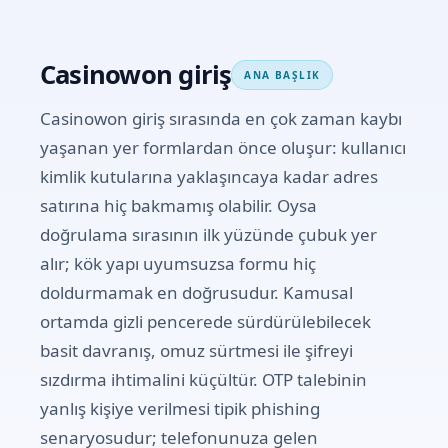
Casinowon giriş
ANA BAŞLIK
Casinowon giriş sırasında en çok zaman kaybı
yaşanan yer formlardan önce oluşur: kullanıcı
kimlik kutularına yaklaşıncaya kadar adres
satırına hiç bakmamış olabilir. Oysa
doğrulama sırasının ilk yüzünde çubuk yer
alır; kök yapı uyumsuzsa formu hiç
doldurmamak en doğrusudur. Kamusal
ortamda gizli pencerede sürdürülebilecek
basit davranış, omuz sürtmesi ile şifreyi
sızdırma ihtimalini küçültür. OTP talebinin
yanlış kişiye verilmesi tipik phishing
senaryosudur; telefonunuza gelen