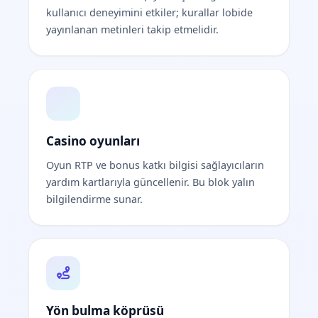
kullanıcı deneyimini etkiler; kurallar lobide
yayınlanan metinleri takip etmelidir.
Casino oyunları
Oyun RTP ve bonus katkı bilgisi sağlayıcıların
yardım kartlarıyla güncellenir. Bu blok yalın
bilgilendirme sunar.
Yön bulma köprüsü