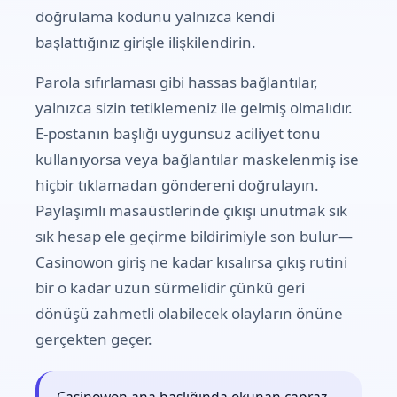
doğrulama kodunu yalnızca kendi
başlattığınız girişle ilişkilendirin.
Parola sıfırlaması gibi hassas bağlantılar,
yalnızca sizin tetiklemeniz ile gelmiş olmalıdır.
E-postanın başlığı uygunsuz aciliyet tonu
kullanıyorsa veya bağlantılar maskelenmiş ise
hiçbir tıklamadan göndereni doğrulayın.
Paylaşımlı masaüstlerinde çıkışı unutmak sık
sık hesap ele geçirme bildirimiyle son bulur—
Casinowon giriş ne kadar kısalırsa çıkış rutini
bir o kadar uzun sürmelidir çünkü geri
dönüşü zahmetli olabilecek olayların önüne
gerçekten geçer.