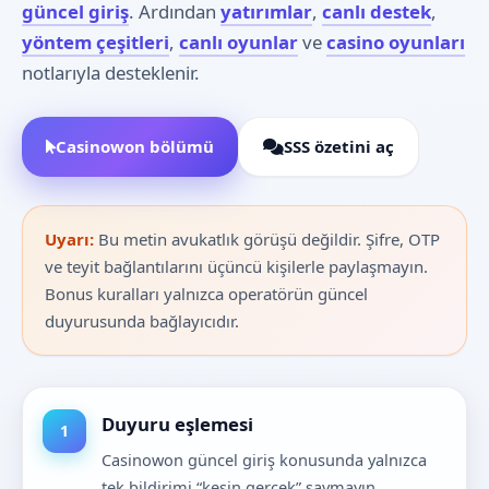
güncel giriş
. Ardından
yatırımlar
,
canlı destek
,
yöntem çeşitleri
,
canlı oyunlar
ve
casino oyunları
notlarıyla desteklenir.
Casinowon bölümü
SSS özetini aç
Uyarı:
Bu metin avukatlık görüşü değildir. Şifre, OTP
ve teyit bağlantılarını üçüncü kişilerle paylaşmayın.
Bonus kuralları yalnızca operatörün güncel
duyurusunda bağlayıcıdır.
Duyuru eşlemesi
Casinowon güncel giriş konusunda yalnızca
tek bildirimi “kesin gerçek” saymayın.