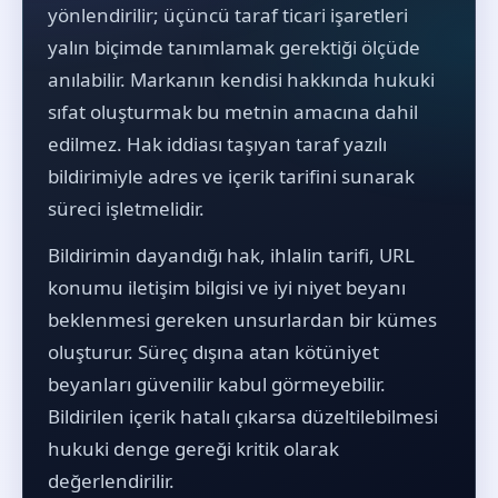
yönlendirilir; üçüncü taraf ticari işaretleri
yalın biçimde tanımlamak gerektiği ölçüde
anılabilir. Markanın kendisi hakkında hukuki
sıfat oluşturmak bu metnin amacına dahil
edilmez. Hak iddiası taşıyan taraf yazılı
bildirimiyle adres ve içerik tarifini sunarak
süreci işletmelidir.
Bildirimin dayandığı hak, ihlalin tarifi, URL
konumu iletişim bilgisi ve iyi niyet beyanı
beklenmesi gereken unsurlardan bir kümes
oluşturur. Süreç dışına atan kötüniyet
beyanları güvenilir kabul görmeyebilir.
Bildirilen içerik hatalı çıkarsa düzeltilebilmesi
hukuki denge gereği kritik olarak
değerlendirilir.