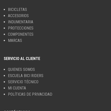
BICICLETAS
ACCESORIOS
INDUMENTARIA
PROTECCIONES
COMPONENTES
MARCAS
SERVICIO AL CLIENTE
QUIENES SOMOS
ESCUELA BICI RIDERS
SERVICIO TÉCNICO
MI CUENTA
POLÍTICAS DE PRIVACIDAD