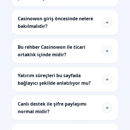
Casinowon giriş öncesinde nelere
+
bakılmalıdır?
Bu rehber Casinowon ile ticari
+
ortaklık içinde midir?
Yatırım süreçleri bu sayfada
+
bağlayıcı şekilde anlatılıyor mu?
Canlı destek ile şifre paylaşımı
+
normal midir?