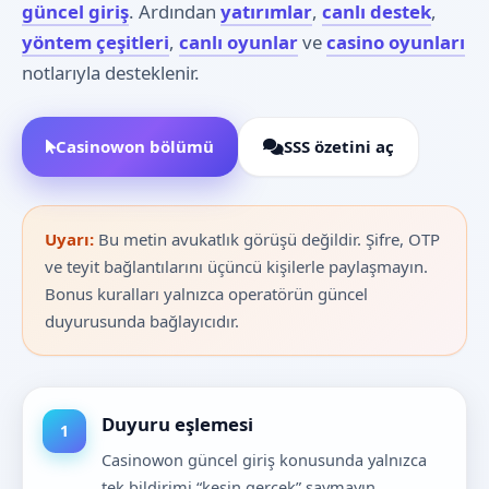
güncel giriş
. Ardından
yatırımlar
,
canlı destek
,
yöntem çeşitleri
,
canlı oyunlar
ve
casino oyunları
notlarıyla desteklenir.
Casinowon bölümü
SSS özetini aç
Uyarı:
Bu metin avukatlık görüşü değildir. Şifre, OTP
ve teyit bağlantılarını üçüncü kişilerle paylaşmayın.
Bonus kuralları yalnızca operatörün güncel
duyurusunda bağlayıcıdır.
Duyuru eşlemesi
Casinowon güncel giriş konusunda yalnızca
tek bildirimi “kesin gerçek” saymayın.