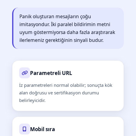
Panik oluşturan mesajların çoğu
imitasyondur. İki paralel bildirimin metni
uyum göstermiyorsa daha fazla araştırarak
ilerlemeniz gerektiğinin sinyali budur.
Parametreli URL
İz parametreleri normal olabilir; sonuçta kök
alan doğrusu ve sertifikasyon durumu
belirleyicidir.
Mobil sıra