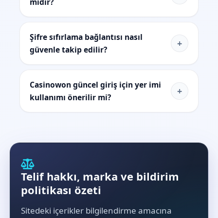
midir?
Şifre sıfırlama bağlantısı nasıl
+
güvenle takip edilir?
Casinowon güncel giriş için yer imi
+
kullanımı önerilir mi?
Telif hakkı, marka ve bildirim
politikası özeti
Sitedeki içerikler bilgilendirme amacına