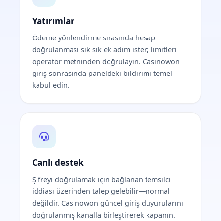
Yatırımlar
Ödeme yönlendirme sırasında hesap
doğrulanması sık sık ek adım ister; limitleri
operatör metninden doğrulayın. Casinowon
giriş sonrasında paneldeki bildirimi temel
kabul edin.
Canlı destek
Şifreyi doğrulamak için bağlanan temsilci
iddiası üzerinden talep gelebilir—normal
değildir. Casinowon güncel giriş duyurularını
doğrulanmış kanalla birleştirerek kapanın.