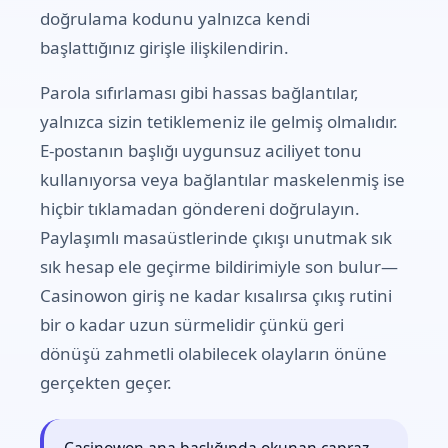
doğrulama kodunu yalnızca kendi
başlattığınız girişle ilişkilendirin.
Parola sıfırlaması gibi hassas bağlantılar,
yalnızca sizin tetiklemeniz ile gelmiş olmalıdır.
E-postanın başlığı uygunsuz aciliyet tonu
kullanıyorsa veya bağlantılar maskelenmiş ise
hiçbir tıklamadan göndereni doğrulayın.
Paylaşımlı masaüstlerinde çıkışı unutmak sık
sık hesap ele geçirme bildirimiyle son bulur—
Casinowon giriş ne kadar kısalırsa çıkış rutini
bir o kadar uzun sürmelidir çünkü geri
dönüşü zahmetli olabilecek olayların önüne
gerçekten geçer.