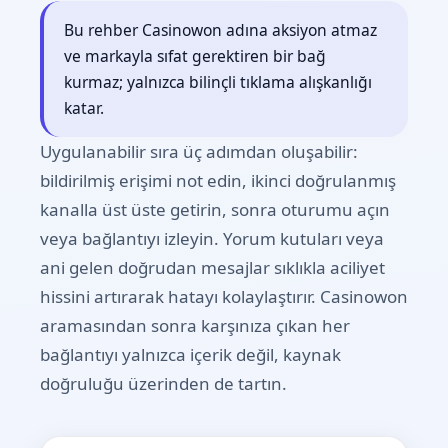
Bu rehber Casinowon adına aksiyon atmaz
ve markayla sıfat gerektiren bir bağ
kurmaz; yalnızca bilinçli tıklama alışkanlığı
katar.
Uygulanabilir sıra üç adımdan oluşabilir:
bildirilmiş erişimi not edin, ikinci doğrulanmış
kanalla üst üste getirin, sonra oturumu açın
veya bağlantıyı izleyin. Yorum kutuları veya
ani gelen doğrudan mesajlar sıklıkla aciliyet
hissini artırarak hatayı kolaylaştırır. Casinowon
aramasından sonra karşınıza çıkan her
bağlantıyı yalnızca içerik değil, kaynak
doğruluğu üzerinden de tartın.