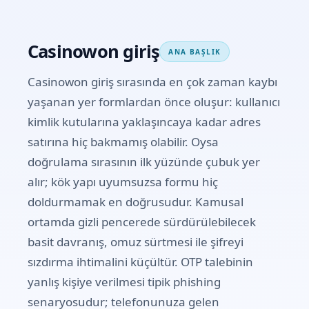
Casinowon giriş
ANA BAŞLIK
Casinowon giriş sırasında en çok zaman kaybı
yaşanan yer formlardan önce oluşur: kullanıcı
kimlik kutularına yaklaşıncaya kadar adres
satırına hiç bakmamış olabilir. Oysa
doğrulama sırasının ilk yüzünde çubuk yer
alır; kök yapı uyumsuzsa formu hiç
doldurmamak en doğrusudur. Kamusal
ortamda gizli pencerede sürdürülebilecek
basit davranış, omuz sürtmesi ile şifreyi
sızdırma ihtimalini küçültür. OTP talebinin
yanlış kişiye verilmesi tipik phishing
senaryosudur; telefonunuza gelen