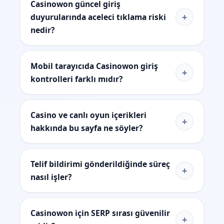
Casinowon güncel giriş
+
duyurularında aceleci tıklama riski
nedir?
Mobil tarayıcıda Casinowon giriş
+
kontrolleri farklı mıdır?
Casino ve canlı oyun içerikleri
+
hakkında bu sayfa ne söyler?
Telif bildirimi gönderildiğinde süreç
+
nasıl işler?
Casinowon için SERP sırası güvenilir
+