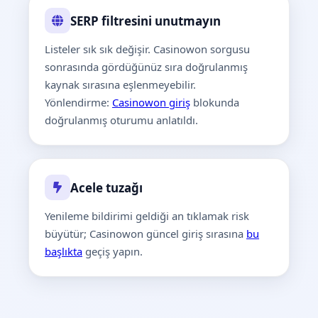
SERP filtresini unutmayın
Listeler sık sık değişir. Casinowon sorgusu
sonrasında gördüğünüz sıra doğrulanmış
kaynak sırasına eşlenmeyebilir.
Yönlendirme:
Casinowon giriş
blokunda
doğrulanmış oturumu anlatıldı.
Acele tuzağı
Yenileme bildirimi geldiği an tıklamak risk
büyütür; Casinowon güncel giriş sırasına
bu
başlıkta
geçiş yapın.