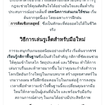
ประเภทใด เช่น เกมวางแผนหรือเกมสวมบทบาท การรู้
กฎจะช่วยให้คุณตัดสินใจได้อย่างมั่นใจและดื่มด่ำกับ
ประสบการณ์อย่างเต็มที่
เทคนิคการเล่นเกมให้ชนะ
เริ่ม
ต้นจากจุดนี้เอง โดยเฉพาะการฝึกฝน
การคิดเชิงกลยุทธ์
ซึ่งเป็นทักษะที่ต่อยอดไปได้ในชีวิต
จริง
วิธีการเล่นรูเล็ตสำหรับมือใหม่
การจะสนุกกับเกมยอดนิยมอย่างแท้จริง เริ่มต้นจาก
การ
เรียนรู้กติกาพื้นฐาน
ซึ่งเป็นหัวใจสำคัญ กติกาที่ชัดเจนช่วย
ให้คุณเข้าใจกลไก วัตถุประสงค์ และวิธีชนะ ทำให้การ
เล่นราบรื่นและท้าทายมากขึ้น ไม่ว่าคุณจะกำลังสำรวจ
โลกเปิดอันกว้างใหญ่ในเกมบทบาท สร้างยุทธศาสตร์ใน
เกมวางแผน หรือฝึกซ้อมคอมโบในเกมต่อสู้ การลงทุน
เวลาเพื่อทำความเข้าใจพื้นฐานนี้จะเปลี่ยนคุณจากมือ
ใหม่ให้กลายเป็นผู้เล่นที่มั่นใจ และพร้อมรับมือกับ
สถานการณ์ต่างๆ ในเกมได้อย่างมีประสิทธิภาพ