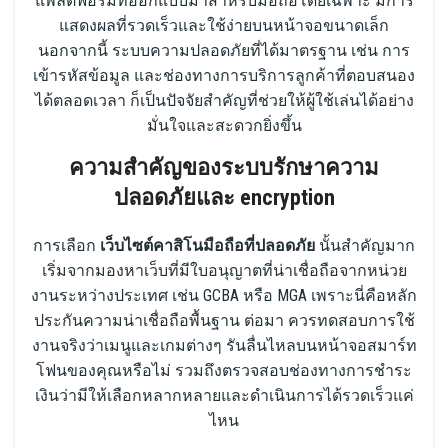
แพลตฟอร์มที่ออกแบบมาสำหรับมือถือโดยเฉพาะ มีการ
แสดงผลที่รวดเร็วและใช้ง่ายบนหน้าจอขนาดเล็ก
นอกจากนี้ ระบบความปลอดภัยที่ได้มาตรฐาน เช่น การ
เข้ารหัสข้อมูล และช่องทางการบริการลูกค้าที่ตอบสนอง
ได้ตลอดเวลา ก็เป็นปัจจัยสำคัญที่ช่วยให้ผู้ใช้เล่นได้อย่าง
มั่นใจและสะดวกยิ่งขึ้น
ความสำคัญของระบบรักษาความ
ปลอดภัยและ encryption
การเลือก
เว็บไซต์คาสิโนมือถือที่ปลอดภัย
นั้นสำคัญมาก
เริ่มจากมองหาเว็บที่มีใบอนุญาตที่น่าเชื่อถือจากหน่วย
งานระหว่างประเทศ เช่น GCBA หรือ MGA เพราะนี่คือหลัก
ประกันความน่าเชื่อถือพื้นฐาน ต่อมา ควรทดสอบการใช้
งานจริงว่าเมนูและเกมต่างๆ รันลื่นไหลบนหน้าจอสมาร์ท
โฟนของคุณหรือไม่ รวมถึงตรวจสอบช่องทางการชำระ
เงินว่ามีให้เลือกหลากหลายและดำเนินการได้รวดเร็วแค่
ไหน