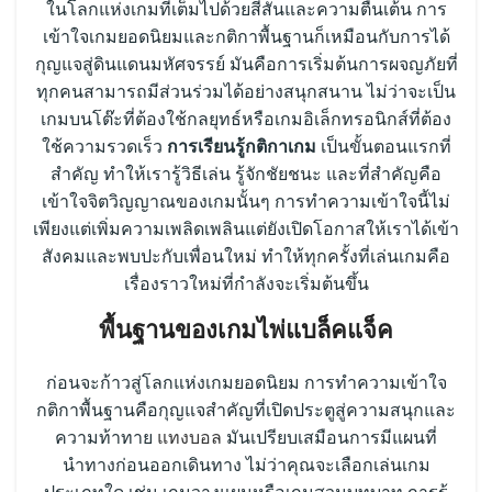
ในโลกแห่งเกมที่เต็มไปด้วยสีสันและความตื่นเต้น การ
เข้าใจเกมยอดนิยมและกติกาพื้นฐานก็เหมือนกับการได้
กุญแจสู่ดินแดนมหัศจรรย์ มันคือการเริ่มต้นการผจญภัยที่
ทุกคนสามารถมีส่วนร่วมได้อย่างสนุกสนาน ไม่ว่าจะเป็น
เกมบนโต๊ะที่ต้องใช้กลยุทธ์หรือเกมอิเล็กทรอนิกส์ที่ต้อง
ใช้ความรวดเร็ว
การเรียนรู้กติกาเกม
เป็นขั้นตอนแรกที่
สำคัญ ทำให้เรารู้วิธีเล่น รู้จักชัยชนะ และที่สำคัญคือ
เข้าใจจิตวิญญาณของเกมนั้นๆ การทำความเข้าใจนี้ไม่
เพียงแต่เพิ่มความเพลิดเพลินแต่ยังเปิดโอกาสให้เราได้เข้า
สังคมและพบปะกับเพื่อนใหม่ ทำให้ทุกครั้งที่เล่นเกมคือ
เรื่องราวใหม่ที่กำลังจะเริ่มต้นขึ้น
พื้นฐานของเกมไพ่แบล็คแจ็ค
ก่อนจะก้าวสู่โลกแห่งเกมยอดนิยม การทำความเข้าใจ
กติกาพื้นฐานคือกุญแจสำคัญที่เปิดประตูสู่ความสนุกและ
ความท้าทาย
แทงบอล
มันเปรียบเสมือนการมีแผนที่
นำทางก่อนออกเดินทาง ไม่ว่าคุณจะเลือกเล่นเกม