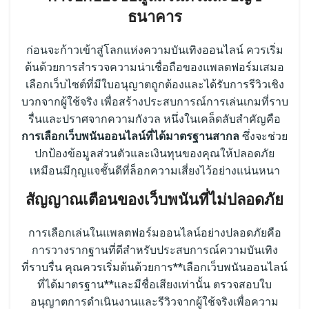
ธนาคาร
ก่อนจะก้าวเข้าสู่โลกแห่งความบันเทิงออนไลน์ ควรเริ่ม
ต้นด้วยการสำรวจความน่าเชื่อถือของแพลตฟอร์มเสมอ
เลือกเว็บไซต์ที่มีใบอนุญาตถูกต้องและได้รับการรีวิวเชิง
บวกจากผู้ใช้จริง เพื่อสร้างประสบการณ์การเล่นเกมที่ราบ
รื่นและปราศจากความกังวล หนึ่งในเคล็ดลับสำคัญคือ
การเลือกเว็บพนันออนไลน์ที่ได้มาตรฐานสากล
ซึ่งจะช่วย
ปกป้องข้อมูลส่วนตัวและเงินทุนของคุณให้ปลอดภัย
เหมือนมีกุญแจชั้นดีที่ล็อกความเสี่ยงไว้อย่างแน่นหนา
สัญญาณเตือนของเว็บพนันที่ไม่ปลอดภัย
การเลือกเล่นในแพลตฟอร์มออนไลน์อย่างปลอดภัยคือ
การวางรากฐานที่ดีสำหรับประสบการณ์ความบันเทิง
ที่ราบรื่น คุณควรเริ่มต้นด้วยการ**เลือกเว็บพนันออนไลน์
ที่ได้มาตรฐาน**และมีชื่อเสียงเท่านั้น ตรวจสอบใบ
อนุญาตการดำเนินงานและรีวิวจากผู้ใช้จริงเพื่อความ