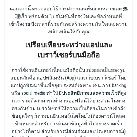
นอกจากนี้ ตรวจสอบวิธีการฝาก-ถอนที่หลากหลายและ処
理เร็ว พร้อมด้วยโปรโมชั่นที่ตรงใจและข้อกำหนดที่
เข้าใจง่าย สิ่งเหล่านี้รวมกันจะสร้างความมั่นใจและความ
เพลิดเพลินให้กับคุณ
เปรียบเทียบระหว่างแอปและ
เบราว์เซอร์บนมือถือ
การใช้งานอินเทอร์เน็ตบนมือถือนั้นแบ่งออกเป็นสองรูป
แบบหลักคือ แอปพลิเคชัน (App) และเว็บเบราว์เซอร์ โดย
แอปถูกพัฒนาขึ้นเพื่อจุดประสงค์เฉพาะ เช่น การ banking
หรือ social media ทำให้มี
ประสิทธิภาพและความเร็ว
ที่สูง
กว่า รวมถึงสามารถทำงานออฟไลน์ได้บางส่วน ในทาง
ตรงกันข้าม เบราว์เซอร์ให้ความเป็นอิสระในการเข้าถึง
ข้อมูลใดๆ ก็ตามบนอินเทอร์เน็ตโดยไม่ต้องดาวน์โหลด
ซึ่งเหมาะสำหรับการค้นหาข้อมูลทั่วไปอย่างรวดเร็ว
อย่างไรก็ตาม สำหรับการมีส่วนร่วมและประสบการณ์ผู้