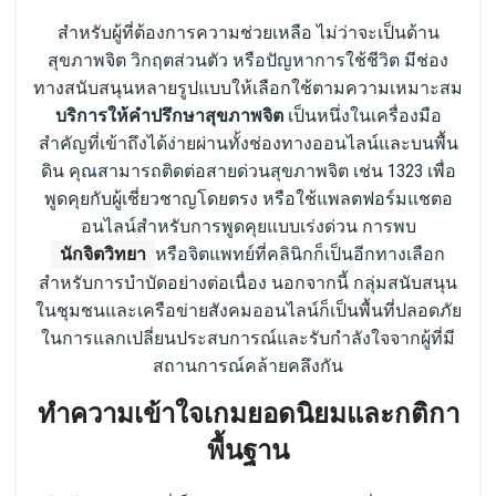
สำหรับผู้ที่ต้องการความช่วยเหลือ ไม่ว่าจะเป็นด้าน
สุขภาพจิต วิกฤตส่วนตัว หรือปัญหาการใช้ชีวิต มีช่อง
ทางสนับสนุนหลายรูปแบบให้เลือกใช้ตามความเหมาะสม
บริการให้คำปรึกษาสุขภาพจิต
เป็นหนึ่งในเครื่องมือ
สำคัญที่เข้าถึงได้ง่ายผ่านทั้งช่องทางออนไลน์และบนพื้น
ดิน คุณสามารถติดต่อสายด่วนสุขภาพจิต เช่น 1323 เพื่อ
พูดคุยกับผู้เชี่ยวชาญโดยตรง หรือใช้แพลตฟอร์มแชตอ
อนไลน์สำหรับการพูดคุยแบบเร่งด่วน การพบ
นักจิตวิทยา
หรือจิตแพทย์ที่คลินิกก็เป็นอีกทางเลือก
สำหรับการบำบัดอย่างต่อเนื่อง นอกจากนี้ กลุ่มสนับสนุน
ในชุมชนและเครือข่ายสังคมออนไลน์ก็เป็นพื้นที่ปลอดภัย
ในการแลกเปลี่ยนประสบการณ์และรับกำลังใจจากผู้ที่มี
สถานการณ์คล้ายคลึงกัน
ทำความเข้าใจเกมยอดนิยมและกติกา
พื้นฐาน