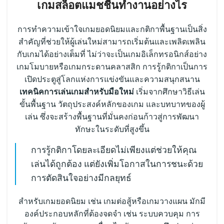
เกมสล็อตแมชชีนทำงานอย่างไร
การทำความเข้าใจเกมยอดนิยมและกติกาพื้นฐานเป็นสิ่ง
สำคัญที่ช่วยให้ผู้เล่นใหม่สามารถเริ่มต้นและเพลิดเพลิน
กับเกมได้อย่างเต็มที่ ไม่ว่าจะเป็นเกมอิเล็กทรอนิกส์อย่าง
เกมโมบายหรือเกมกระดานคลาสสิก การรู้กติกาเป็นการ
เปิดประตูสู่โลกแห่งการแข่งขันและความสนุกสนาน
เทคนิคการเล่นเกมสำหรับมือใหม่
เริ่มจากศึกษาวิธีเล่น
ขั้นพื้นฐาน วัตถุประสงค์หลักของเกม และบทบาทของผู้
เล่น ซึ่งจะสร้างพื้นฐานที่มั่นคงก่อนก้าวสู่การพัฒนา
ทักษะในระดับที่สูงขึ้น
การรู้กติกาโดยละเอียดไม่เพียงแต่ช่วยให้คุณ
เล่นได้ถูกต้อง แต่ยังเพิ่มโอกาสในการชนะด้วย
การตัดสินใจอย่างมีกลยุทธ์
สำหรับเกมยอดนิยม เช่น เกมต่อสู้หรือเกมวางแผน มักมี
องค์ประกอบหลักที่ต้องจดจำ เช่น ระบบควบคุม การ