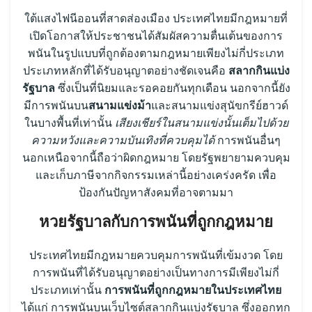
ใต้แสงไฟนีออนที่สาดส่องเมือง ประเทศไทยมีกฎหมายที่
เปิดโอกาสให้ประชาชนได้สัมผัสความตื่นเต้นของการ
พนันในรูปแบบที่ถูกต้องตามกฎหมายเพียงไม่กี่ประเภท
ประเภทหลักที่ได้รับอนุญาตอย่างชัดเจนคือ
สลากกินแบ่ง
รัฐบาล
ซึ่งเป็นที่นิยมและรอคอยกันทุกเดือน นอกจากนี้ยัง
มีการพนันบน
สนามแข่งม้า
และสนามแข่งสุนัขกรีย์ฮาวด์
ในบางพื้นที่เท่านั้น
เสียงเชียร์ในสนามแข่งนั้นเต็มไปด้วย
ความหวังและความบันเทิงที่ควบคุมได้
การพนันอื่นๆ
นอกเหนือจากนี้ถือว่าผิดกฎหมาย โดยรัฐพยายามควบคุม
และเก็บภาษีจากกิจกรรมเหล่านี้อย่างเคร่งครัด เพื่อ
ป้องกันปัญหาสังคมที่อาจตามมา
หวยรัฐบาลกับการพนันที่ถูกกฎหมาย
ประเทศไทยมีกฎหมายควบคุมการพนันที่เข้มงวด โดย
การพนันที่ได้รับอนุญาตอย่างเป็นทางการมีเพียงไม่กี่
ประเภทเท่านั้น
การพนันที่ถูกกฎหมายในประเทศไทย
ได้แก่ การพนันบนเว็บไซต์สลากกินแบ่งรัฐบาล ซึ่งออกทุก