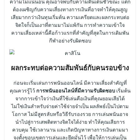
ความไม่แน่นอน คุณอาจพบกับความตื่นเต้นชั่วขณะ แต่ก็
ต้องเผชิญกับความเสี่ยงทางการเงินที่อาจทำให้คุณสูญ
เสียมากกว่าเงินทุนเริ่มต้น ความเครียดและผลกระทบต่อ
จิตใจก็เป็นเงาที่ตามมาไม่แพ้กัน การทำความเข้าใจ
ความเสี่ยงเหล่านี้คือก้าวแรกที่สำคัญที่สุดในการเดิมพัน
กีฬาอย่างรับผิดชอบ
ผลกระทบต่อความสัมพันธ์กับคนรอบข้าง
ก่อนจะเริ่มเล่นการพนันออนไลน์ มีความเสี่ยงสำคัญที่
คุณควรรู้ไว้
การพนันออนไลน์ที่มีความรับผิดชอบ
เริ่มต้น
จากการเข้าใจว่าเงินที่ใช้เล่นคือเงินที่คุณยอมเสียได้
ไม่ใช่เงินสำหรับจ่ายค่าใช้จ่ายจำเป็น ผลลัพธ์เป็นไปตาม
โอกาส ไม่มีสูตรลับหรือวิธีรับรองรวย การเล่นพนันอาจ
นำไปสู่การเสพติดทางจิตใจได้ง่าย ทำให้คุณเสียการ
ควบคุม ใช้เวลานาน และเกิดปัญหาทางการเงินตามมา
จงตั้งขอบเขตการเล่นและยึดมั่นไว้ เพื่อให้การเล่นเป็น