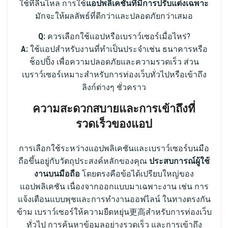
ใช้ที่ลื่นไหล การใช้
แอปพลิเคชันที่มีการปรับแต่งเฉพาะ
มักจะให้ผลลัพธ์ที่ดีกว่าและปลอดภัยกว่าเสมอ
Q:
ควรเลือกใช้แอปหรือเบราว์เซอร์เมื่อไหร่?
A:
ใช้แอปสำหรับงานที่ทำเป็นประจำเช่น ธนาคารหรือ
ช็อปปิ้ง เพื่อความปลอดภัยและความรวดเร็ว ส่วน
เบราว์เซอร์เหมาะสำหรับการท่องเว็บทั่วไปหรือเข้าถึง
ลิงก์ต่างๆ ชั่วคราว
ความสะดวกสบายและการเข้าถึงที่
รวดเร็วของแอป
การเลือกใช้ระหว่างแอปพลิเคชันและเบราว์เซอร์บนมือ
ถือขึ้นอยู่กับวัตถุประสงค์หลักของคุณ
ประสบการณ์ผู้ใช้
งานบนมือถือ
โดยตรงคือข้อได้เปรียบใหญ่ของ
แอปพลิเคชัน เนื่องจากออกแบบมาเฉพาะงาน เช่น การ
แจ้งเตือนแบบพุชและการทำงานออฟไลน์ ในทางตรงกัน
ข้าม เบราว์เซอร์ให้ความยืดหยุ่น更高สำหรับการท่องเว็บ
ทั่วไป การค้นหาข้อมูลอย่างรวดเร็ว และการเข้าถึง