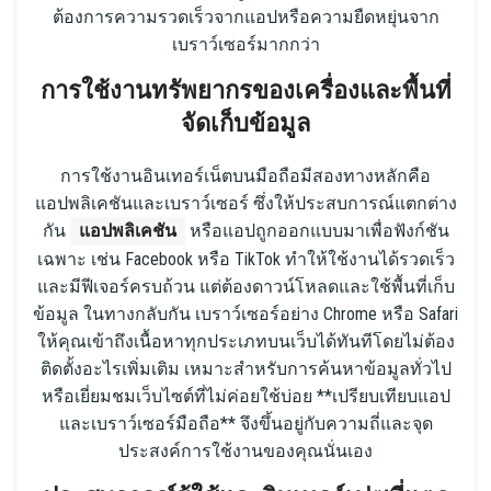
ต้องการความรวดเร็วจากแอปหรือความยืดหยุ่นจาก
เบราว์เซอร์มากกว่า
การใช้งานทรัพยากรของเครื่องและพื้นที่
จัดเก็บข้อมูล
การใช้งานอินเทอร์เน็ตบนมือถือมีสองทางหลักคือ
แอปพลิเคชันและเบราว์เซอร์ ซึ่งให้ประสบการณ์แตกต่าง
กัน
แอปพลิเคชัน
หรือแอปถูกออกแบบมาเพื่อฟังก์ชัน
เฉพาะ เช่น Facebook หรือ TikTok ทำให้ใช้งานได้รวดเร็ว
และมีฟีเจอร์ครบถ้วน แต่ต้องดาวน์โหลดและใช้พื้นที่เก็บ
ข้อมูล ในทางกลับกัน เบราว์เซอร์อย่าง Chrome หรือ Safari
ให้คุณเข้าถึงเนื้อหาทุกประเภทบนเว็บได้ทันทีโดยไม่ต้อง
ติดตั้งอะไรเพิ่มเติม เหมาะสำหรับการค้นหาข้อมูลทั่วไป
หรือเยี่ยมชมเว็บไซต์ที่ไม่ค่อยใช้บ่อย **เปรียบเทียบแอป
และเบราว์เซอร์มือถือ** จึงขึ้นอยู่กับความถี่และจุด
ประสงค์การใช้งานของคุณนั่นเอง