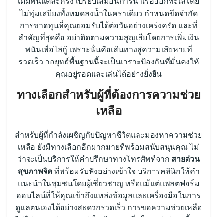
เดิมพันแต่ละครั้ง เปรียบเสมือนการนำเรือออกทะเลโดย
ไม่ทุ่มเสบียงทั้งหมดลงน้ำในคราเดียว กำหนดขีดจำกัด
การขาดทุนที่คุณยอมรับได้ต่อวันอย่างเคร่งครัด และที่
สำคัญที่สุดคือ อย่าติดตามความสูญเสียโดยการเพิ่มเงิน
พนันเพื่อไล่กู้ เพราะนั่นคือเส้นทางสู่ความเสียหายที่
รวดเร็ว กลยุทธ์พื้นฐานนี้จะเป็นเกราะป้องกันที่มั่นคงให้
คุณอยู่รอดและเล่นได้อย่างยั่งยืน
ทางเลือกสำหรับผู้ที่ต้องการความช่วย
เหลือ
สำหรับผู้ที่กำลังเผชิญกับปัญหาชีวิตและมองหาความช่วย
เหลือ ยังมีทางเลือกอีกมากมายที่พร้อมสนับสนุนคุณ ไม่
ว่าจะเป็นบริการให้คำปรึกษาทางโทรศัพท์จาก
สายด่วน
สุขภาพจิต
ที่พร้อมรับฟังอย่างเข้าใจ บริการคลินิกให้คำ
แนะนำในชุมชนโดยผู้เชี่ยวชาญ หรือแม้แต่แพลตฟอร์ม
ออนไลน์ที่ให้คุณเข้าถึงแหล่งข้อมูลและเครื่องมือในการ
ดูแลตนเองได้อย่างสะดวกรวดเร็ว การขอความช่วยเหลือ