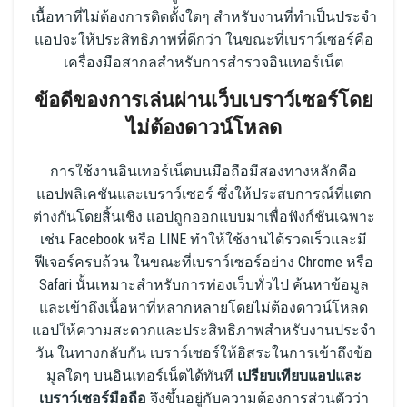
เนื้อหาที่ไม่ต้องการติดตั้งใดๆ สำหรับงานที่ทำเป็นประจำ
แอปจะให้ประสิทธิภาพที่ดีกว่า ในขณะที่เบราว์เซอร์คือ
เครื่องมือสากลสำหรับการสำรวจอินเทอร์เน็ต
ข้อดีของการเล่นผ่านเว็บเบราว์เซอร์โดย
ไม่ต้องดาวน์โหลด
การใช้งานอินเทอร์เน็ตบนมือถือมีสองทางหลักคือ
แอปพลิเคชันและเบราว์เซอร์ ซึ่งให้ประสบการณ์ที่แตก
ต่างกันโดยสิ้นเชิง แอปถูกออกแบบมาเพื่อฟังก์ชันเฉพาะ
เช่น Facebook หรือ LINE ทำให้ใช้งานได้รวดเร็วและมี
ฟีเจอร์ครบถ้วน ในขณะที่เบราว์เซอร์อย่าง Chrome หรือ
Safari นั้นเหมาะสำหรับการท่องเว็บทั่วไป ค้นหาข้อมูล
และเข้าถึงเนื้อหาที่หลากหลายโดยไม่ต้องดาวน์โหลด
แอปให้ความสะดวกและประสิทธิภาพสำหรับงานประจำ
วัน ในทางกลับกัน เบราว์เซอร์ให้อิสระในการเข้าถึงข้อ
มูลใดๆ บนอินเทอร์เน็ตได้ทันที
เปรียบเทียบแอปและ
เบราว์เซอร์มือถือ
จึงขึ้นอยู่กับความต้องการส่วนตัวว่า