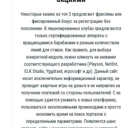
Некоторые казино из топ 5 предлагают фриспины или
фиксированный бонус за регистрацию без
пополнения. В лицензированных клубах предлагаются
только сертифицированные аппараты с
вращающимися барабанами и разным количеством
линий для ставок. Как правило, для выбора
конкретной модели, нужно кликнуть на название
соответствующего разработчика (Playson, NetEnt,
ELK Studio, Yggdrasil, игрософт и др). Данный сайт
носит исключительно информационный характер, не
проводит азартные игры на деньги и не направлен на
получение платежей со стороны пользователей. С их
помощью удается узнавать о новых платформах,
пользоваться эксклюзивными промокодами и просто
экономить время на поиск порталов с
определенными параметрами. Появляется шанс