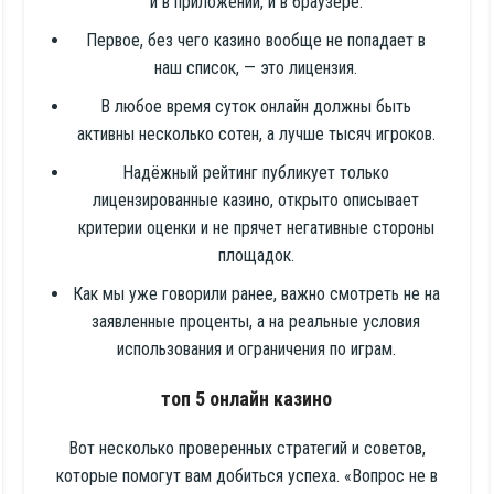
и в приложении, и в браузере.
Первое, без чего казино вообще не попадает в
наш список, — это лицензия.
В любое время суток онлайн должны быть
активны несколько сотен, а лучше тысяч игроков.
Надёжный рейтинг публикует только
лицензированные казино, открыто описывает
критерии оценки и не прячет негативные стороны
площадок.
Как мы уже говорили ранее, важно смотреть не на
заявленные проценты, а на реальные условия
использования и ограничения по играм.
топ 5 онлайн казино
Вот несколько проверенных стратегий и советов,
которые помогут вам добиться успеха. «Вопрос не в