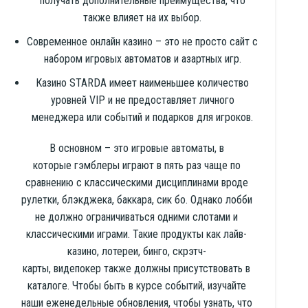
получать дополнительные преимущества, что
также влияет на их выбор.
Современное онлайн казино – это не просто сайт с
набором игровых автоматов и азартных игр.
Казино STARDA имеет наименьшее количество
уровней VIP и не предоставляет личного
менеджера или событий и подарков для игроков.
В основном – это игровые автоматы, в
которые гэмблеры играют в пять раз чаще по
сравнению с классическими дисциплинами вроде
рулетки, блэкджека, баккара, сик бо. Однако лобби
не должно ограничиваться одними слотами и
классическими играми. Такие продукты как лайв-
казино, лотереи, бинго, скрэтч-
карты, видепокер также должны присутствовать в
каталоге. Чтобы быть в курсе событий, изучайте
наши еженедельные обновления, чтобы узнать, что