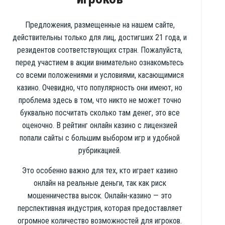
Предложения, размещенные на нашем сайте,
действительны только для лиц, достигших 21 года, и
резидентов соответствующих стран. Пожалуйста,
перед участием в акции внимательно ознакомьтесь
со всеми положениями и условиями, касающимися
казино. Очевидно, что популярность они имеют, но
проблема здесь в том, что никто не может точно
буквально посчитать сколько там денег, это все
оценочно. В рейтинг онлайн казино с лицензией
попали сайты с большим выбором игр и удобной
рубрикацией.
Это особенно важно для тех, кто играет казино
онлайн на реальные деньги, так как риск
мошенничества высок. Онлайн-казино — это
перспективная индустрия, которая предоставляет
огромное количество возможностей для игроков.