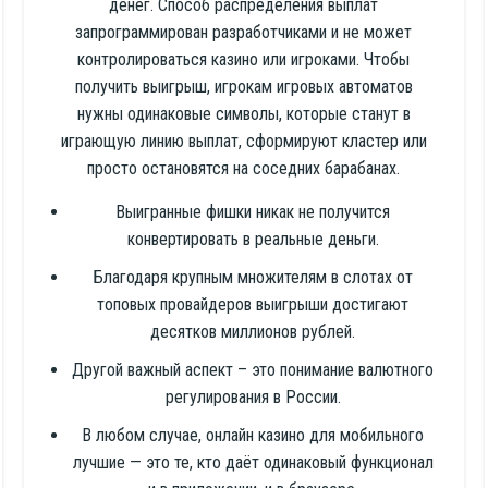
денег. Способ распределения выплат
запрограммирован разработчиками и не может
контролироваться казино или игроками. Чтобы
получить выигрыш, игрокам игровых автоматов
нужны одинаковые символы, которые станут в
играющую линию выплат, сформируют кластер или
просто остановятся на соседних барабанах.
Выигранные фишки никак не получится
конвертировать в реальные деньги.
Благодаря крупным множителям в слотах от
топовых провайдеров выигрыши достигают
десятков миллионов рублей.
Другой важный аспект – это понимание валютного
регулирования в России.
В любом случае, онлайн казино для мобильного
лучшие — это те, кто даёт одинаковый функционал