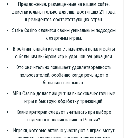
Предложения, размещенные на нашем сайте,
действительны только для лиц, достигших 21 года,
и резидентов соответствующих стран.
Stake Casino славится своим уникальным подходом
к азартным играм.
В рейтинг онлайн казино с лицензией попали сайты
с большим выбором игр и удобной рубрикацией.
Это значительно повышает удовлетворенность
пользователей, особенно когда речь идет о
больших выигрышах.
MBit Casino делает акцент на высококачественные
игры и быструю обработку транзакций.
Какие критерии следует учитывать при выборе
надежного онлайн казино в России?
Игроки, которые активно участвуют в играх, могут