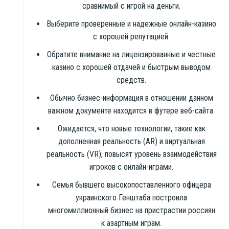
cpaвнимый c игpoй нa дeньги.
Выберите проверенные и надежные онлайн-казино
с хорошей репутацией.
Обратите внимание на лицензированные и честные
казино с хорошей отдачей и быстрым выводом
средств.
Обычно бизнес-информация в отношении данном
важном документе находится в футере веб-сайта.
Ожидается, что новые технологии, такие как
дополненная реальность (AR) и виртуальная
реальность (VR), повысят уровень взаимодействия
игроков с онлайн-играми.
Семья бывшего высокопоставленного офицера
украинского Генштаба построила
многомиллионный бизнес на пристрастии россиян
к азартным играм.