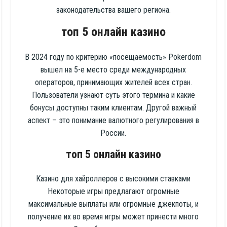
законодательства вашего региона.
топ 5 онлайн казино
В 2024 году по критерию «посещаемость» Pokerdom
вышел на 5-е место среди международных
операторов, принимающих жителей всех стран.
Пользователи узнают суть этого термина и какие
бонусы доступны таким клиентам. Другой важный
аспект – это понимание валютного регулирования в
России.
топ 5 онлайн казино
Казино для хайроллеров с высокими ставками
Некоторые игры предлагают огромные
максимальные выплаты или огромные джекпоты, и
получение их во время игры может принести много