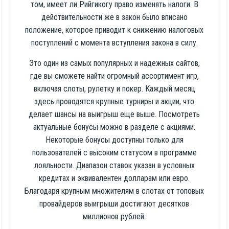
том, имеет ли Рийгикогу право изменять налоги. В
действительности же в закон было вписано
положение, которое приводит к снижению налоговых
поступлений с момента вступления закона в силу.
Это один из самых популярных и надежных сайтов,
где вы сможете найти огромный ассортимент игр,
включая слоты, рулетку и покер. Каждый месяц
здесь проводятся крупные турниры и акции, что
делает шансы на выигрыш еще выше. Посмотреть
актуальные бонусы можно в разделе с акциями.
Некоторые бонусы доступны только для
пользователей с высоким статусом в программе
лояльности. Диапазон ставок указан в условных
кредитах и эквивалентен долларам или евро.
Благодаря крупным множителям в слотах от топовых
провайдеров выигрыши достигают десятков
миллионов рублей.