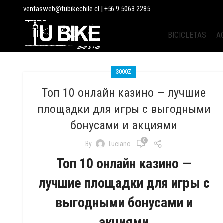
ventasweb@tubikechile.cl
|
+56 9 5063 2285
BICICLETAS
A
3000Z
Топ 10 онлайн казино — лучшие
площадки для игры с выгодными
бонусами и акциями
0
By
Luciano
Топ 10 онлайн казино —
лучшие площадки для игры с
выгодными бонусами и
акциями