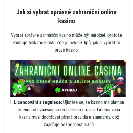
Jak si vybrat správné zahraniční online
kasino
Vybrat správné zahraniční kasino může být náročné, protože
existuje tolik možností. Zde je několik tipů, jak si vybrat to
pravé kasino:
Licencování a regulace:
Ujistěte se, že kasino má platnou
licenci od uznávaného regulačního orgánu. Licencovaná
kasina musí dodržovat přísná pravidla a standardy, což
zajišťuje bezpečnost hráčů.