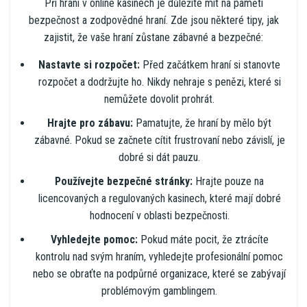
Při hraní v online kasinech je důležité mít na paměti
bezpečnost a zodpovědné hraní. Zde jsou některé tipy, jak
zajistit, že vaše hraní zůstane zábavné a bezpečné:
Nastavte si rozpočet:
Před začátkem hraní si stanovte
rozpočet a dodržujte ho. Nikdy nehraje s penězi, které si
nemůžete dovolit prohrát.
Hrajte pro zábavu:
Pamatujte, že hraní by mělo být
zábavné. Pokud se začnete cítit frustrovaní nebo závislí, je
dobré si dát pauzu.
Používejte bezpečné stránky:
Hrajte pouze na
licencovaných a regulovaných kasinech, které mají dobré
hodnocení v oblasti bezpečnosti.
Vyhledejte pomoc:
Pokud máte pocit, že ztrácíte
kontrolu nad svým hraním, vyhledejte profesionální pomoc
nebo se obraťte na podpůrné organizace, které se zabývají
problémovým gamblingem.