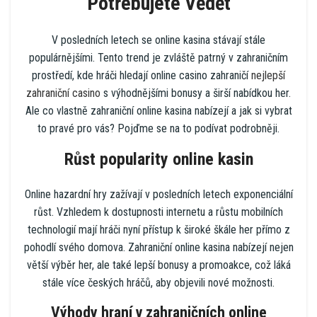
Potřebujete Vědět
V posledních letech se online kasina stávají stále
populárnějšími. Tento trend je zvláště patrný v zahraničním
prostředí, kde hráči hledají online casino zahraničí
nejlepší
zahraniční casino
s výhodnějšími bonusy a širší nabídkou her.
Ale co vlastně zahraniční online kasina nabízejí a jak si vybrat
to pravé pro vás? Pojďme se na to podívat podrobněji.
Růst popularity online kasin
Online hazardní hry zažívají v posledních letech exponenciální
růst. Vzhledem k dostupnosti internetu a růstu mobilních
technologií mají hráči nyní přístup k široké škále her přímo z
pohodlí svého domova. Zahraniční online kasina nabízejí nejen
větší výběr her, ale také lepší bonusy a promoakce, což láká
stále více českých hráčů, aby objevili nové možnosti.
Výhody hraní v zahraničních online