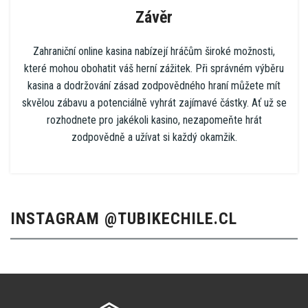
Závěr
Zahraniční online kasina nabízejí hráčům široké možnosti,
které mohou obohatit váš herní zážitek. Při správném výběru
kasina a dodržování zásad zodpovědného hraní můžete mít
skvělou zábavu a potenciálně vyhrát zajímavé částky. Ať už se
rozhodnete pro jakékoli kasino, nezapomeňte hrát
zodpovědně a užívat si každý okamžik.
INSTAGRAM @TUBIKECHILE.CL