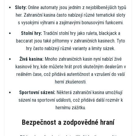
Sloty:
Online automaty jsou jedním z nejoblíbenějších typů
her. Zahraniční kasina často nabízejí různé tematické sloty
s vysokými výhrami a zajímavými bonusovými funkcemi.
Stolní hry:
Tradiční stolní hry jako ruleta, blackjack a
baccarat jsou také přítomny v zahraničních kasinech. Tyto
hry často nabízejí různé varianty a limity sázek.
Živá kasina:
Mnoho zahraničních kasin nyní nabízí živé
kasinové hry, kde můžete hrát proti skutečným dealerům v
reálném čase, což přidává autentičnost a vzrušení do vaší
herní zkušenosti.
Sportovní sázení:
Některá zahraniční kasina umožňují
sázení na sportovní události, což přidává další rozměr k
hernímu zážitku.
Bezpečnost a zodpovědné hraní