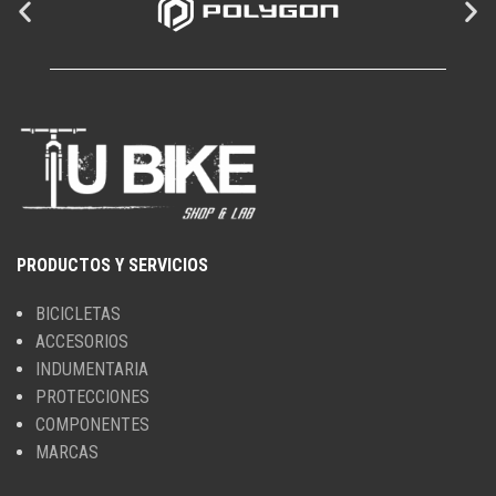
PRODUCTOS Y SERVICIOS
BICICLETAS
ACCESORIOS
INDUMENTARIA
PROTECCIONES
COMPONENTES
MARCAS