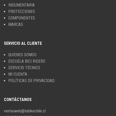
INDUMENTARIA
PROTECCIONES
COMPONENTES
MARCAS
SERVICIO AL CLIENTE
QUIENES SOMOS
ESCUELA BICI RIDERS
SERVICIO TÉCNICO
MI CUENTA
POLÍTICAS DE PRIVACIDAD
CONTÁCTANOS
ventasweb@tubikechile.cl