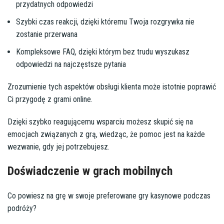
przydatnych odpowiedzi
Szybki czas reakcji, dzięki któremu Twoja rozgrywka nie
zostanie przerwana
Kompleksowe FAQ, dzięki którym bez trudu wyszukasz
odpowiedzi na najczęstsze pytania
Zrozumienie tych aspektów obsługi klienta może istotnie poprawić
Ci przygodę z grami online.
Dzięki szybko reagującemu wsparciu możesz skupić się na
emocjach związanych z grą, wiedząc, że pomoc jest na każde
wezwanie, gdy jej potrzebujesz.
Doświadczenie w grach mobilnych
Co powiesz na grę w swoje preferowane gry kasynowe podczas
podróży?