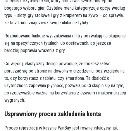
Docenisz czytelny układ, który umożliwia szybki dostęp do
bogatego wyboru gier. Czytelne menu kategoryzuje opcje według
typu – sloty, gry stołowe i gry z krupierem na żywo – co sprawia,
że bez trudu znajdziesz swoje ulubione tytuły.
Rozbudowane funkcje wyszukiwania i filtry pozwalają na skupienie
się na specyficznych tytułach lub dostawcach, co jeszcze
bardziej poprawia wrażenia z gry.
Co więcej, elastyczny design powoduje, że możesz łatwo
poruszać się po stronie na dowolnym urządzeniu, bez względu na
to, czy korzystasz z tabletu, czy smartfona. Ta dbałość o
użyteczność zapewnia płynność, pozwalając Ci skupić się na tym,
co rzeczywiście ważne: na korzystaniu z czasem i maksymalizacji
wygranych.
Usprawniony proces zakładania konta
Proces rejestracji w kasynie WinBay jest równie intuicyjny, jak