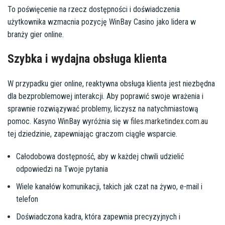
To poświęcenie na rzecz dostępności i doświadczenia
użytkownika wzmacnia pozycję WinBay Casino jako lidera w
branży gier online.
Szybka i wydajna obsługa klienta
W przypadku gier online, reaktywna obsługa klienta jest niezbędna
dla bezproblemowej interakcji. Aby poprawić swoje wrażenia i
sprawnie rozwiązywać problemy, liczysz na natychmiastową
pomoc. Kasyno WinBay wyróżnia się w
files.marketindex.com.au
tej dziedzinie, zapewniając graczom ciągłe wsparcie.
Całodobowa dostępność, aby w każdej chwili udzielić
odpowiedzi na Twoje pytania
Wiele kanałów komunikacji, takich jak czat na żywo, e-mail i
telefon
Doświadczona kadra, która zapewnia precyzyjnych i