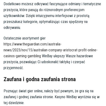
Dodatkowo możesz odkrywać fascynujące odmiany i tematyczne
przeżycia, które pasują do różnorodnym preferencjom
użytkowników. Dzięki intuicyjnemu interfejsowi z prostotą
przeszukasz kategorie, optymalizując czas spędzony na
odkrywaniu.
Ostatecznie asortyment gier
https://www.theguardian.com/australia-
news/2023/nov/15/australian-company-aristocrat-profit-online-
casinos-gaming-gambling
WinBay ulepszy Wasze hazardowe
przeżycia, pozwalając Ci udoskonalić taktykę i czerpać
przyjemność.
Zaufana i godna zaufania strona
Poznając świat gier online, należy być pewnym, że gra się na
zaufanej i godnej zaufania stronie. Kasyno WinBay wyróżnia się w
tej dziedzinie.