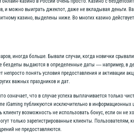
онлайн-казино в России очень просто. Казино с бездепоз
в, и можно выиграть джекпот, даже не вкладывая деньги. В
итному казино, выделены ниже. Во многих казино действуе
аров, иногда больше. Бывали случаи, когда новички срывал
же бездепы выдаются в определенные даты ― например, в д
т непросто понять условия предоставления и активации акц
ругих важных праздников и дат.
то означает, что в случае успеха выплачивается только чис
е iGaming публикуютcя исключительно в информационных 
 клиенту возможность не использовать бонус, если он не хо
огут только зарегистрированные клиенты. Пользователям, к
щрений не предоставляются.