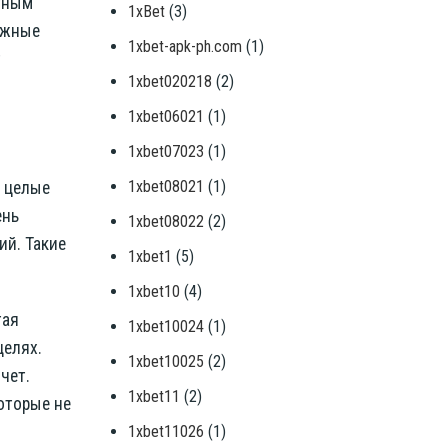
итным
1xBet
(3)
ажные
1xbet-apk-ph.com
(1)
т
1xbet020218
(2)
1xbet06021
(1)
1xbet07023
(1)
1xbet08021
(1)
и целые
ень
1xbet08022
(2)
ий. Такие
1xbet1
(5)
1xbet10
(4)
тая
1xbet10024
(1)
целях.
1xbet10025
(2)
чет.
1xbet11
(2)
оторые не
1xbet11026
(1)