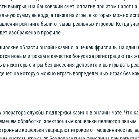
ти выигрыш на банковский счет, оплатив при этом налог на 
льную сумму вывода, а также на игры, в которых можно исп
авлении рейтинга были отзывы реальных игроков. Когда уча
дет изображена в профиле.
широкие области онлайн-казино, а не как фриспины на один
тся новым игрокам в качестве бонуса за регистрацию так же
ь в некоторые игры без внесения депозита и выигрывать ре
денег, на которую можно играть вопределенных играх без ка
у оператора службы поддержки казино в онлайн-чате. Что ка
еменем обработки, электронные кошельки являются явным
ктронные кошельки защищают игроков от мошенничества, в
ким счетом игрока. ❌ Бездепозитные фриспины при регистра