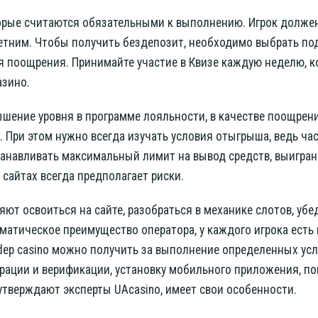
орые считаются обязательными к выполнению. Игрок долже
летним. Чтобы получить бездепозит, необходимо выбрать п
я поощрения. Принимайте участие в Квизе каждую неделю, 
азино.
вышение уровня в программе лояльности, в качестве поощрен
 При этом нужно всегда изучать условия отыгрыша, ведь ча
танавливать максимальный лимит на вывод средств, выигран
сайтах всегда предполагает риски.
ют освоиться на сайте, разобраться в механике слотов, убе
матическое преимущество оператора, у каждого игрока есть
dep casino можно получить за выполнение определенных усл
трации и верификации, установку мобильного приложения, п
 утверждают эксперты UAcasino, имеет свои особенности.