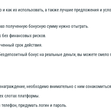
 и как их использовать, а также лучшие предложения и усло
 раз полученную бонусную сумму нужно отыграть.
 без финансовых рисков.
ченный срок действия.
бездепозитный бонус на реальные деньги, вы можете смело
ознаграждение, необходимо внимательно с ним ознакомиться
ех слотах платформы.
и телефон, придумать логин и пароль.