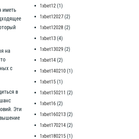
1xbet12
(1)
н иметь
1xbet12027
(2)
одходящее
который
1xbet12028
(2)
1xbet13
(4)
1xbet13029
(2)
ия на
сто
1xbet14
(2)
ных с
1xbet140210
(1)
1xbet15
(1)
диться в
1xbet150211
(2)
 шанс
1xbet16
(2)
овий. Эти
1xbet160213
(2)
овышение
1xbet170214
(2)
1xbet180215
(1)