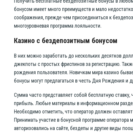
Получить бесплатные бездепозитные бонусы в любом 
бонусом имеет много преимуществ и мало недостатко
соображения, прежде чем присоединиться к бездепоз
многоуровневая программа лояльности.
Казино с бездепозитным бонусом
В них можно заработать до нескольких десятков долл
джекпоты с простых фриспинов за регистрацию. Так
рождения пользователя. Новичкам мира казино бывае
бонусы могут предлагаться в честь Дня Рождения и д
Сумма часто представляет собой бесплатную ставку, ч
прибыль. Любые материалы в информационном раздел
Необходимо отметить, что оператор должен оставлять
Принимать участие в бонусной программе оператора м
авторизовались на сайте, бездепы и другие виды поо