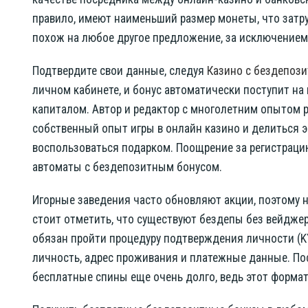
правило, имеют наименьший размер монеты, что затр
похож на любое другое предложение, за исключением т
Подтвердите свои данные, следуя
Казино с бездепоз
личном кабинете, и бонус автоматически поступит на
капиталом. Автор и редактор с многолетним опытом р
собственный опыт игры в онлайн казино и делиться э
воспользоваться подарком. Поощрение за регистрацию
автоматы с бездепозитным бонусом.
Игорные заведения часто обновляют акции, поэтому 
стоит отметить, что существуют бездепы без вейдже
обязан пройти процедуру подтверждения личности (K
личность, адрес проживания и платежные данные. По
бесплатные спины еще очень долго, ведь этот формат