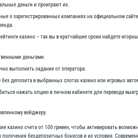
еальные деньги и проиграют их.
нные о зарегистрированных компаниях на официальном сайте
ренда.
йтинги казино – так вы в кратчайшие сроки найдете игорный
ственными деньгами.
чно выполнить задание от оператора.
 без депозита в выбранных слотах казино или игровых авто
биться нажать опцию в личном кабинете для перевода выиг
овленному вейджеру.
е казино счета от 100 гривен, чтобы активировать возмож
 получения бездепозитных бонусов и их условия. Совреме