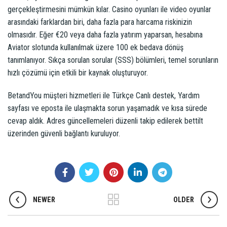
gerçekleştirmesini mümkün kılar. Casino oyunları ile video oyunlar
arasındaki farklardan biri, daha fazla para harcama riskinizin
olmasıdır. Eğer €20 veya daha fazla yatırım yaparsan, hesabına
Aviator slotunda kullanılmak üzere 100 ek bedava dönüş
tanımlanıyor. Sıkça sorulan sorular (SSS) bölümleri, temel sorunların
hızlı çözümü için etkili bir kaynak oluşturuyor.
BetandYou müşteri hizmetleri ile Türkçe Canlı destek, Yardım
sayfası ve eposta ile ulaşmakta sorun yaşamadık ve kısa sürede
cevap aldık. Adres güncellemeleri düzenli takip edilerek bettilt
üzerinden güvenli bağlantı kuruluyor.
NEWER
OLDER