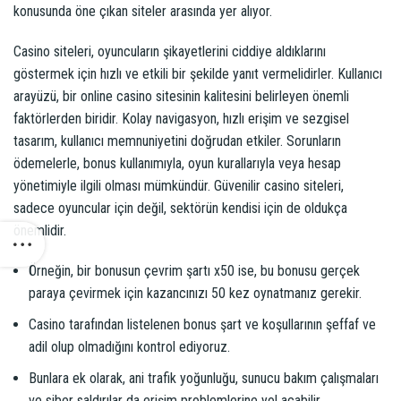
konusunda öne çıkan siteler arasında yer alıyor.
Casino siteleri, oyuncuların şikayetlerini ciddiye aldıklarını
göstermek için hızlı ve etkili bir şekilde yanıt vermelidirler. Kullanıcı
arayüzü, bir online casino sitesinin kalitesini belirleyen önemli
faktörlerden biridir. Kolay navigasyon, hızlı erişim ve sezgisel
tasarım, kullanıcı memnuniyetini doğrudan etkiler. Sorunların
ödemelerle, bonus kullanımıyla, oyun kurallarıyla veya hesap
yönetimiyle ilgili olması mümkündür. Güvenilir casino siteleri,
sadece oyuncular için değil, sektörün kendisi için de oldukça
önemlidir.
Örneğin, bir bonusun çevrim şartı x50 ise, bu bonusu gerçek
paraya çevirmek için kazancınızı 50 kez oynatmanız gerekir.
Casino tarafından listelenen bonus şart ve koşullarının şeffaf ve
adil olup olmadığını kontrol ediyoruz.
Bunlara ek olarak, ani trafik yoğunluğu, sunucu bakım çalışmaları
ve siber saldırılar da erişim problemlerine yol açabilir.