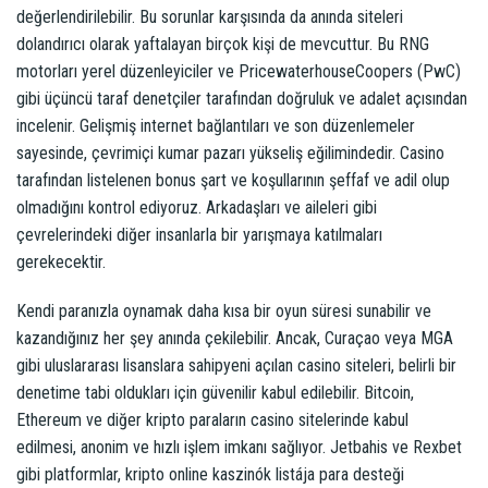
değerlendirilebilir. Bu sorunlar karşısında da anında siteleri
dolandırıcı olarak yaftalayan birçok kişi de mevcuttur. Bu RNG
motorları yerel düzenleyiciler ve PricewaterhouseCoopers (PwC)
gibi üçüncü taraf denetçiler tarafından doğruluk ve adalet açısından
incelenir. Gelişmiş internet bağlantıları ve son düzenlemeler
sayesinde, çevrimiçi kumar pazarı yükseliş eğilimindedir. Casino
tarafından listelenen bonus şart ve koşullarının şeffaf ve adil olup
olmadığını kontrol ediyoruz. Arkadaşları ve aileleri gibi
çevrelerindeki diğer insanlarla bir yarışmaya katılmaları
gerekecektir.
Kendi paranızla oynamak daha kısa bir oyun süresi sunabilir ve
kazandığınız her şey anında çekilebilir. Ancak, Curaçao veya MGA
gibi uluslararası lisanslara sahipyeni açılan casino siteleri, belirli bir
denetime tabi oldukları için güvenilir kabul edilebilir. Bitcoin,
Ethereum ve diğer kripto paraların casino sitelerinde kabul
edilmesi, anonim ve hızlı işlem imkanı sağlıyor. Jetbahis ve Rexbet
gibi platformlar, kripto online kaszinók listája para desteği