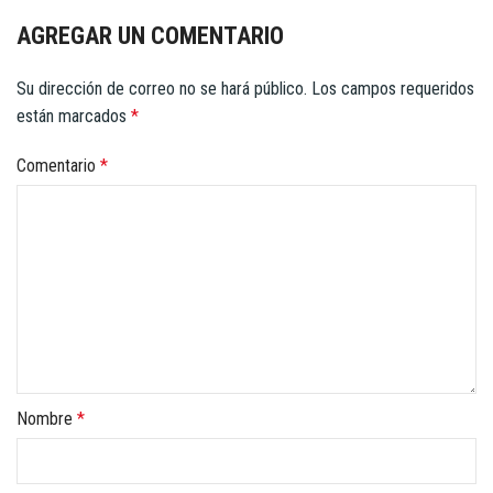
AGREGAR UN COMENTARIO
Su dirección de correo no se hará público.
Los campos requeridos
están marcados
*
Comentario
*
Nombre
*