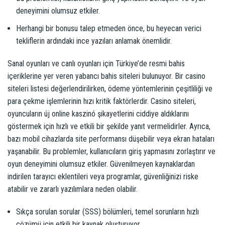
deneyimini olumsuz etkiler.
Herhangi bir bonusu talep etmeden önce, bu heyecan verici
tekliflerin ardındaki ince yazıları anlamak önemlidir.
Sanal oyunları ve canlı oyunları için Türkiye’de resmi bahis
içeriklerine yer veren yabancı bahis siteleri bulunuyor. Bir casino
siteleri listesi değerlendirilirken, ödeme yöntemlerinin çeşitliliği ve
para çekme işlemlerinin hızı kritik faktörlerdir. Casino siteleri,
oyuncuların új online kaszinó şikayetlerini ciddiye aldıklarını
göstermek için hızlı ve etkili bir şekilde yanıt vermelidirler. Ayrıca,
bazı mobil cihazlarda site performansı düşebilir veya ekran hataları
yaşanabilir. Bu problemler, kullanıcıların giriş yapmasını zorlaştırır ve
oyun deneyimini olumsuz etkiler. Güvenilmeyen kaynaklardan
indirilen tarayıcı eklentileri veya programlar, güvenliğinizi riske
atabilir ve zararlı yazılımlara neden olabilir.
Sıkça sorulan sorular (SSS) bölümleri, temel sorunların hızlı
çözümü için etkili bir kaynak oluşturuyor.