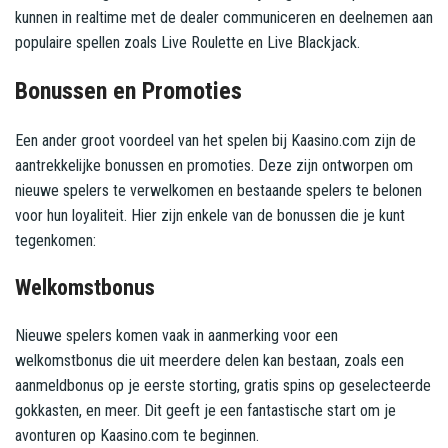
kunnen in realtime met de dealer communiceren en deelnemen aan
populaire spellen zoals Live Roulette en Live Blackjack.
Bonussen en Promoties
Een ander groot voordeel van het spelen bij Kaasino.com zijn de
aantrekkelijke bonussen en promoties. Deze zijn ontworpen om
nieuwe spelers te verwelkomen en bestaande spelers te belonen
voor hun loyaliteit. Hier zijn enkele van de bonussen die je kunt
tegenkomen:
Welkomstbonus
Nieuwe spelers komen vaak in aanmerking voor een
welkomstbonus die uit meerdere delen kan bestaan, zoals een
aanmeldbonus op je eerste storting, gratis spins op geselecteerde
gokkasten, en meer. Dit geeft je een fantastische start om je
avonturen op Kaasino.com te beginnen.