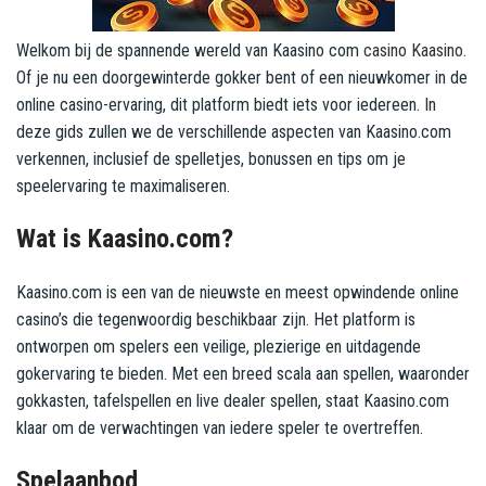
Welkom bij de spannende wereld van Kaasino com
casino Kaasino
.
Of je nu een doorgewinterde gokker bent of een nieuwkomer in de
online casino-ervaring, dit platform biedt iets voor iedereen. In
deze gids zullen we de verschillende aspecten van Kaasino.com
verkennen, inclusief de spelletjes, bonussen en tips om je
speelervaring te maximaliseren.
Wat is Kaasino.com?
Kaasino.com is een van de nieuwste en meest opwindende online
casino’s die tegenwoordig beschikbaar zijn. Het platform is
ontworpen om spelers een veilige, plezierige en uitdagende
gokervaring te bieden. Met een breed scala aan spellen, waaronder
gokkasten, tafelspellen en live dealer spellen, staat Kaasino.com
klaar om de verwachtingen van iedere speler te overtreffen.
Spelaanbod