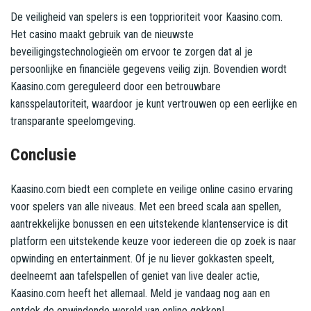
De veiligheid van spelers is een topprioriteit voor Kaasino.com.
Het casino maakt gebruik van de nieuwste
beveiligingstechnologieën om ervoor te zorgen dat al je
persoonlijke en financiële gegevens veilig zijn. Bovendien wordt
Kaasino.com gereguleerd door een betrouwbare
kansspelautoriteit, waardoor je kunt vertrouwen op een eerlijke en
transparante speelomgeving.
Conclusie
Kaasino.com biedt een complete en veilige online casino ervaring
voor spelers van alle niveaus. Met een breed scala aan spellen,
aantrekkelijke bonussen en een uitstekende klantenservice is dit
platform een uitstekende keuze voor iedereen die op zoek is naar
opwinding en entertainment. Of je nu liever gokkasten speelt,
deelneemt aan tafelspellen of geniet van live dealer actie,
Kaasino.com heeft het allemaal. Meld je vandaag nog aan en
ontdek de opwindende wereld van online gokken!