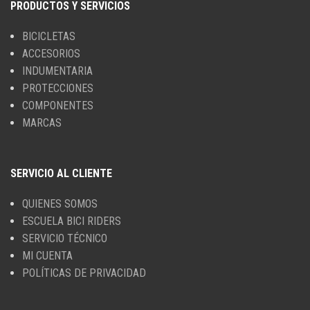
PRODUCTOS Y SERVICIOS
BICICLETAS
ACCESORIOS
INDUMENTARIA
PROTECCIONES
COMPONENTES
MARCAS
SERVICIO AL CLIENTE
QUIENES SOMOS
ESCUELA BICI RIDERS
SERVICIO TÉCNICO
MI CUENTA
POLÍTICAS DE PRIVACIDAD