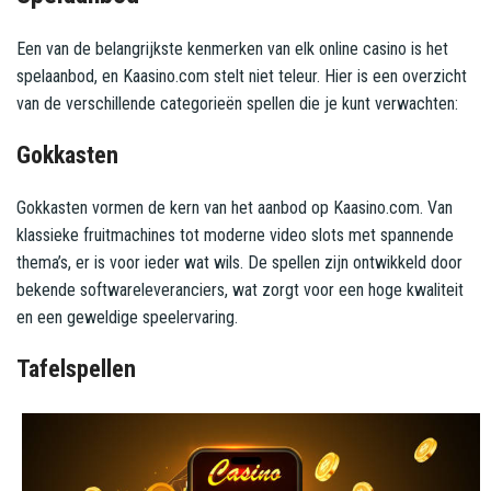
Een van de belangrijkste kenmerken van elk online casino is het
spelaanbod, en Kaasino.com stelt niet teleur. Hier is een overzicht
van de verschillende categorieën spellen die je kunt verwachten:
Gokkasten
Gokkasten vormen de kern van het aanbod op Kaasino.com. Van
klassieke fruitmachines tot moderne video slots met spannende
thema’s, er is voor ieder wat wils. De spellen zijn ontwikkeld door
bekende softwareleveranciers, wat zorgt voor een hoge kwaliteit
en een geweldige speelervaring.
Tafelspellen