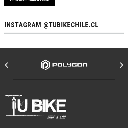
INSTAGRAM @TUBIKECHILE.CL