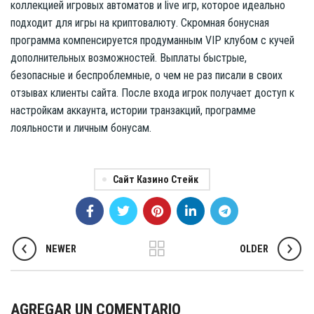
коллекцией игровых автоматов и live игр, которое идеально
подходит для игры на криптовалюту. Скромная бонусная
программа компенсируется продуманным VIP клубом с кучей
дополнительных возможностей. Выплаты быстрые,
безопасные и беспроблемные, о чем не раз писали в своих
отзывах клиенты сайта. После входа игрок получает доступ к
настройкам аккаунта, истории транзакций, программе
лояльности и личным бонусам.
Сайт Казино Стейк
NEWER
OLDER
AGREGAR UN COMENTARIO