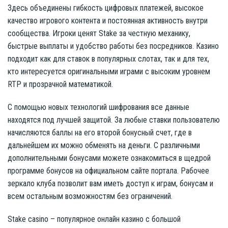
Здесь объединены гибкость цифровых платежей, высокое
качество игрового контента и постоянная активность внутри
сообщества. Игроки ценят Stake за честную механику,
быстрые выплаты и удобство работы без посредников. Казино
подходит как для ставок в популярных слотах, так и для тех,
кто интересуется оригинальными играми с высоким уровнем
RTP и прозрачной математикой.
С помощью новых технологий шифрования все данные
находятся под лучшей защитой. За любые ставки пользователю
начисляются баллы на его второй бонусный счет, где в
дальнейшем их можно обменять на деньги. С различными
дополнительными бонусами можете ознакомиться в щедрой
программе бонусов на официальном сайте портала. Рабочее
зеркало клуба позволит вам иметь доступ к играм, бонусам и
всем остальным возможностям без ограничений.
Stake casino – популярное онлайн казино с большой