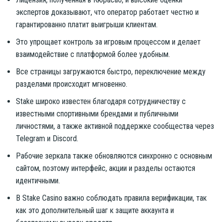
экспертов доказывают, что оператор работает честно и
гарантированно платит выигрыши клиентам.
Это упрощает контроль за игровым процессом и делает
взаимодействие с платформой более удобным.
Все страницы загружаются быстро, переключение между
разделами происходит мгновенно.
Stake широко известен благодаря сотрудничеству с
известными спортивными брендами и публичными
личностями, а также активной поддержке сообщества через
Telegram и Discord.
Рабочие зеркала также обновляются синхронно с основным
сайтом, поэтому интерфейс, акции и разделы остаются
идентичными.
В Stake Casino важно соблюдать правила верификации, так
как это дополнительный шаг к защите аккаунта и