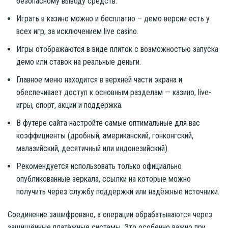
безопасному выводу средств.
Играть в казино можно и бесплатно – демо версии есть у
всех игр, за исключением live casino.
Игры отображаются в виде плиток с возможностью запуска
демо или ставок на реальные деньги.
Главное меню находится в верхней части экрана и
обеспечивает доступ к основным разделам — казино, live-
игры, спорт, акции и поддержка.
В футере сайта настройте самые оптимальные для вас
коэффициенты (дробный, американский, гонконгский,
малазийский, десятичный или индонезийский).
Рекомендуется использовать только официально
опубликованные зеркала, ссылки на которые можно
получить через службу поддержки или надёжные источники.
Соединение зашифровано, а операции обрабатываются через
защищённые платёжные системы. Это особенно важно при