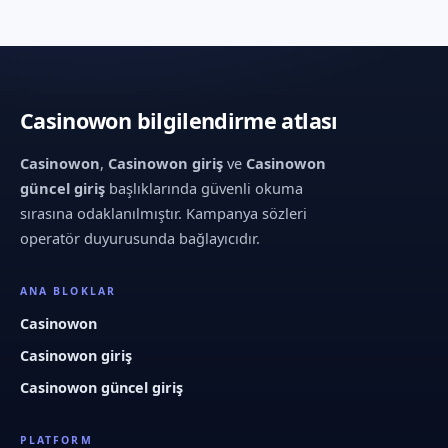
Casinowon bilgilendirme atlası
Casinowon
,
Casinowon giriş
ve
Casinowon
güncel giriş
başlıklarında güvenli okuma
sırasına odaklanılmıştır. Kampanya sözleri
operatör duyurusunda bağlayıcıdır.
ANA BLOKLAR
Casinowon
Casinowon giriş
Casinowon güncel giriş
PLATFORM