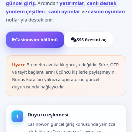
güncel giriş
. Ardından
yatırımlar
,
canlı destek
,
yöntem çeşitleri
,
canlı oyunlar
ve
casino oyunları
notlarıyla desteklenir.
Casinowon bölümü
SSS özetini aç
Uyarı:
Bu metin avukatlık görüşü değildir. Şifre, OTP
ve teyit bağlantılarını üçüncü kişilerle paylaşmayın.
Bonus kuralları yalnızca operatörün güncel
duyurusunda bağlayıcıdır.
Duyuru eşlemesi
Casinowon güncel giriş konusunda yalnızca
tek bildirimi “kesin gerçek” saymayın.