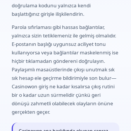
doğrulama kodunu yalnızca kendi
başlattığınız girişle ilişkilendirin.
Parola sıfırlaması gibi hassas bağlantılar,
yalnızca sizin tetiklemeniz ile gelmiş olmalıdır.
E-postanın başlığı uygunsuz aciliyet tonu
kullanıyorsa veya bağlantılar maskelenmiş ise
hiçbir tıklamadan göndereni doğrulayın.
Paylaşımlı masaüstlerinde çıkışı unutmak sık
sık hesap ele geçirme bildirimiyle son bulur—
Casinowon giriş ne kadar kısalırsa çıkış rutini
bir o kadar uzun sürmelidir çünkü geri
dönüşü zahmetli olabilecek olayların önüne
gerçekten geçer.