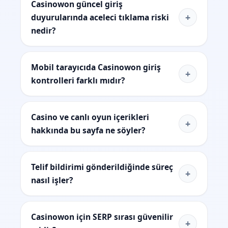
Casinowon güncel giriş
+
duyurularında aceleci tıklama riski
nedir?
Mobil tarayıcıda Casinowon giriş
+
kontrolleri farklı mıdır?
Casino ve canlı oyun içerikleri
+
hakkında bu sayfa ne söyler?
Telif bildirimi gönderildiğinde süreç
+
nasıl işler?
Casinowon için SERP sırası güvenilir
+