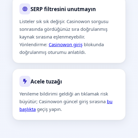
SERP filtresini unutmayın
Listeler sık sık değişir. Casinowon sorgusu
sonrasında gördüğünüz sıra doğrulanmış
kaynak sırasına eşlenmeyebilir.
Yönlendirme:
Casinowon giriş
blokunda
doğrulanmış oturumu anlatıldı.
Acele tuzağı
Yenileme bildirimi geldiği an tıklamak risk
büyütür; Casinowon güncel giriş sırasına
bu
başlıkta
geçiş yapın.