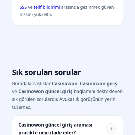
SSS
ve
telif bildirimi
arasında gezinmek güven
hissini yükseltir.
Sık sorulan sorular
Buradaki başlıklar
Casinowon
,
Casinowon giriş
ve
Casinowon güncel giriş
bağlamını destekleyen
sık görülen sorulardır. Avukatlık görüşünün yerini
tutamaz.
Casinowon güncel giriş araması
+
pratikte neyi ifade eder?