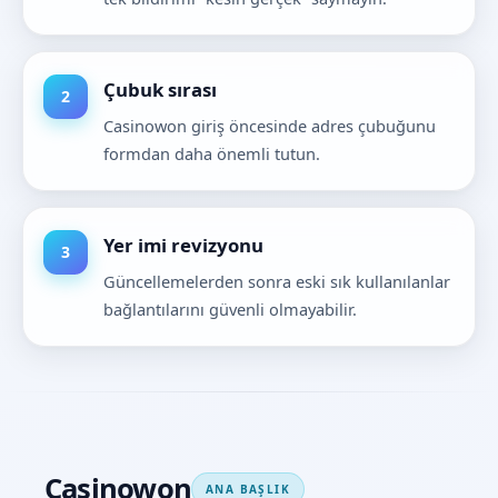
Çubuk sırası
Casinowon giriş öncesinde adres çubuğunu
formdan daha önemli tutun.
Yer imi revizyonu
Güncellemelerden sonra eski sık kullanılanlar
bağlantılarını güvenli olmayabilir.
Casinowon
ANA BAŞLIK