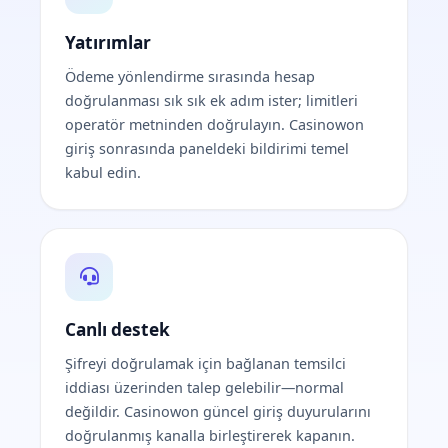
Yatırımlar
Ödeme yönlendirme sırasında hesap
doğrulanması sık sık ek adım ister; limitleri
operatör metninden doğrulayın. Casinowon
giriş sonrasında paneldeki bildirimi temel
kabul edin.
Canlı destek
Şifreyi doğrulamak için bağlanan temsilci
iddiası üzerinden talep gelebilir—normal
değildir. Casinowon güncel giriş duyurularını
doğrulanmış kanalla birleştirerek kapanın.