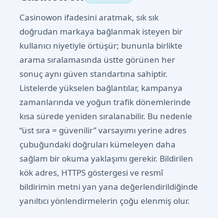
Casinowon ifadesini aratmak, sık sık
doğrudan markaya bağlanmak isteyen bir
kullanıcı niyetiyle örtüşür; bununla birlikte
arama sıralamasında üstte görünen her
sonuç aynı güven standartına sahiptir.
Listelerde yükselen bağlantılar, kampanya
zamanlarında ve yoğun trafik dönemlerinde
kısa sürede yeniden sıralanabilir. Bu nedenle
“üst sıra = güvenilir” varsayımı yerine adres
çubuğundaki doğruları kümeleyen daha
sağlam bir okuma yaklaşımı gerekir. Bildirilen
kök adres, HTTPS göstergesi ve resmî
bildirimin metni yan yana değerlendirildiğinde
yanıltıcı yönlendirmelerin çoğu elenmiş olur.