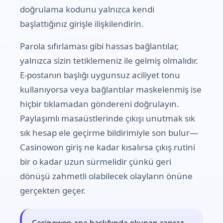
doğrulama kodunu yalnızca kendi
başlattığınız girişle ilişkilendirin.
Parola sıfırlaması gibi hassas bağlantılar,
yalnızca sizin tetiklemeniz ile gelmiş olmalıdır.
E-postanın başlığı uygunsuz aciliyet tonu
kullanıyorsa veya bağlantılar maskelenmiş ise
hiçbir tıklamadan göndereni doğrulayın.
Paylaşımlı masaüstlerinde çıkışı unutmak sık
sık hesap ele geçirme bildirimiyle son bulur—
Casinowon giriş ne kadar kısalırsa çıkış rutini
bir o kadar uzun sürmelidir çünkü geri
dönüşü zahmetli olabilecek olayların önüne
gerçekten geçer.