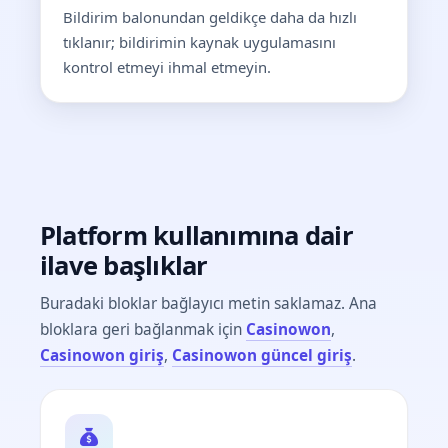
Bildirim balonundan geldikçe daha da hızlı
tıklanır; bildirimin kaynak uygulamasını
kontrol etmeyi ihmal etmeyin.
Platform kullanımına dair
ilave başlıklar
Buradaki bloklar bağlayıcı metin saklamaz. Ana
bloklara geri bağlanmak için
Casinowon
,
Casinowon giriş
,
Casinowon güncel giriş
.