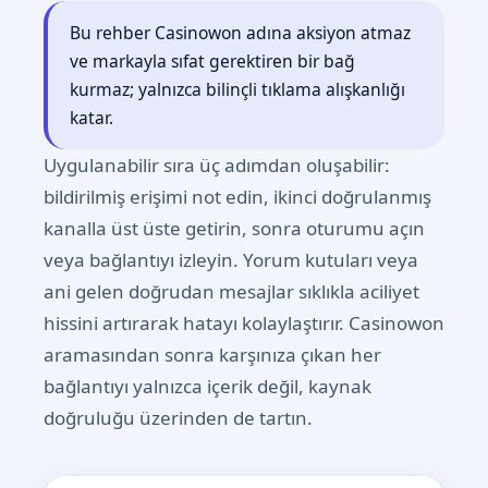
Bu rehber Casinowon adına aksiyon atmaz
ve markayla sıfat gerektiren bir bağ
kurmaz; yalnızca bilinçli tıklama alışkanlığı
katar.
Uygulanabilir sıra üç adımdan oluşabilir:
bildirilmiş erişimi not edin, ikinci doğrulanmış
kanalla üst üste getirin, sonra oturumu açın
veya bağlantıyı izleyin. Yorum kutuları veya
ani gelen doğrudan mesajlar sıklıkla aciliyet
hissini artırarak hatayı kolaylaştırır. Casinowon
aramasından sonra karşınıza çıkan her
bağlantıyı yalnızca içerik değil, kaynak
doğruluğu üzerinden de tartın.