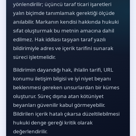
yönlendirilir; üçüncü taraf ticari işaretleri
yalın biçimde tanımlamak gerektiği ölçüde
anılabilir. Markanın kendisi hakkında hukuki
sıfat oluşturmak bu metnin amacına dahil
edilmez. Hak iddiası taşıyan taraf yazılı
bildirimiyle adres ve içerik tarifini sunarak
süreci işletmelidir.
Bildirimin dayandığı hak, ihlalin tarifi, URL
konumu iletişim bilgisi ve iyi niyet beyanı
beklenmesi gereken unsurlardan bir kümes
oluşturur. Süreç dışına atan kötüniyet
beyanları güvenilir kabul görmeyebilir.
Bildirilen içerik hatalı çıkarsa düzeltilebilmesi
hukuki denge gereği kritik olarak
değerlendirilir.