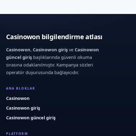
Casinowon bilgilendirme atlası
Casinowon
,
Casinowon giriş
ve
Casinowon
güncel giriş
başlıklarında güvenli okuma
sırasına odaklanılmıştır. Kampanya sözleri
operatör duyurusunda bağlayıcıdır.
ANA BLOKLAR
Casinowon
Casinowon giriş
Casinowon güncel giriş
PLATFORM