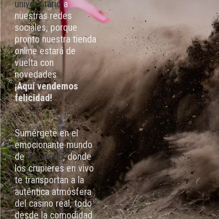
universitario
a
nuestras redes
sociales, porque
pronto nuestra tienda
online estará de
vuelta con
novedades.
¡Aquí vendemos
felicidad!
Sumérgete en el
emocionante mundo
de
mi casino
, donde
los crupieres en vivo
te transportan a la
auténtica atmósfera
del casino real, todo
desde la comodidad