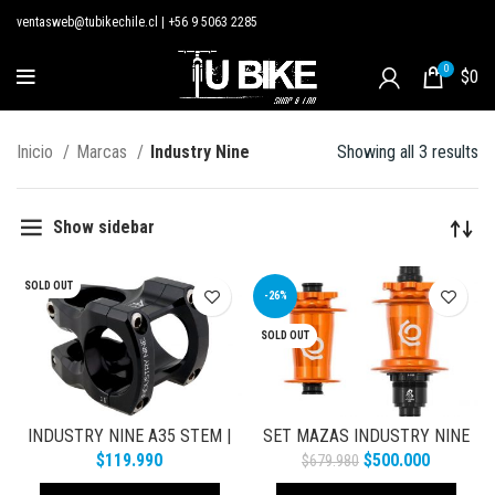
ventasweb@tubikechile.cl
|
+56 9 5063 2285
0
$
0
Inicio
Marcas
Industry Nine
Showing all 3 results
Show sidebar
SOLD OUT
-26%
SOLD OUT
INDUSTRY NINE A35 STEM |
SET MAZAS INDUSTRY NINE
35MM CLAMP | 32MM LARGO
HYDRA – 12X148 32H
$
119.990
$
500.000
$
679.980