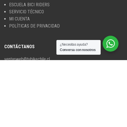
ESCUELA BICI RIDERS
SERVICIO TÉCNICO
MI CUENTA
POLÍTICAS DE PRIVACIDAD
¿Necesitas ayuda?
CONTÁCTANOS
Conversa con nosotros
ventasweb@tubikechile.cl
+56 9 5063 2285
DIRECCIÓN
Temuco, Región de la Araucanía.
Chile