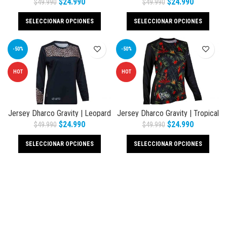
$
24.990
$
24.990
$
49.990
$
49.990
SELECCIONAR OPCIONES
SELECCIONAR OPCIONES
-50%
-50%
HOT
HOT
Jersey Dharco Gravity | Leopard
Jersey Dharco Gravity | Tropical
Mujer
DH Mujer
$
24.990
$
24.990
$
49.990
$
49.990
SELECCIONAR OPCIONES
SELECCIONAR OPCIONES