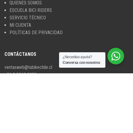
QUIENES SOMOS
ESCUELA BICI RIDERS
SERVICIO TÉCNICO
MI CUENTA
POLÍTICAS DE PRIVACIDAD
CONTÁCTANOS
¿Necesitas ayuda?
Conversa con nosotros
ventasweb@tubikechile.cl
+56 9 5063 2285
DIRECCIÓN
Temuco, Región de la Araucanía.
Chile