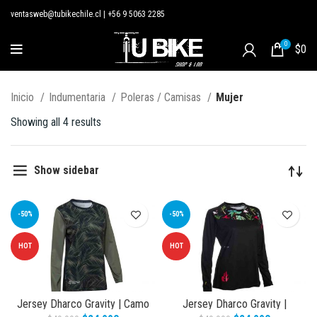
ventasweb@tubikechile.cl
|
+56 9 5063 2285
0
$
0
Inicio
Indumentaria
Poleras / Camisas
Mujer
Showing all 4 results
Show sidebar
-50%
-50%
HOT
HOT
Jersey Dharco Gravity | Camo
Jersey Dharco Gravity |
Blades Mujer
Flamingo Mujer