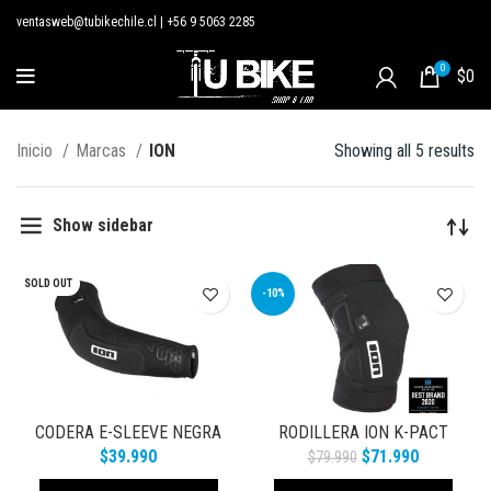
ventasweb@tubikechile.cl
|
+56 9 5063 2285
0
$
0
Inicio
Marcas
ION
Showing all 5 results
Show sidebar
SOLD OUT
-10%
CODERA E-SLEEVE NEGRA
RODILLERA ION K-PACT
$
39.990
$
71.990
$
79.990