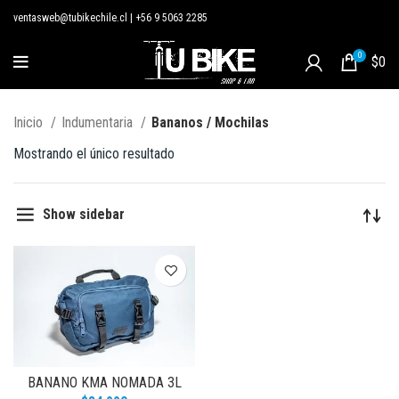
ventasweb@tubikechile.cl
|
+56 9 5063 2285
0
$
0
Inicio
Indumentaria
Bananos / Mochilas
Mostrando el único resultado
Show sidebar
BANANO KMA NOMADA 3L