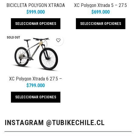
BICICLETA POLYGON XTRADA
XC Polygon Xtrada 5 – 27.5
7
-2021
$
999.000
$
699.000
SELECCIONAR OPCIONES
SELECCIONAR OPCIONES
SOLD OUT
XC Polygon Xtrada 6 27.5 –
2021
$
799.000
SELECCIONAR OPCIONES
INSTAGRAM @TUBIKECHILE.CL