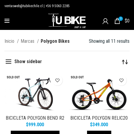
ventasweb@tubikechile.cl
|
+56 9 5063 2285
0
$
0
Inicio
Marcas
Polygon Bikes
Showing all 11 results
Show sidebar
SOLD OUT
SOLD OUT
BICICLETA POLYGON BEND R2
BICICLETA POLYGON RELIC20
ARO 20
$
999.000
$
349.000