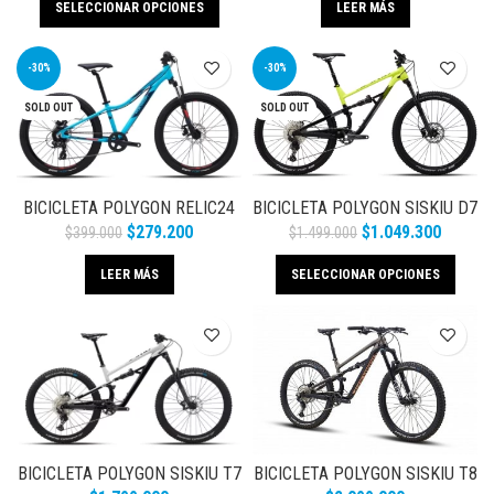
SELECCIONAR OPCIONES
LEER MÁS
-30%
-30%
SOLD OUT
SOLD OUT
BICICLETA POLYGON RELIC24
BICICLETA POLYGON SISKIU D7
XC / TRAIL
$
279.200
$
1.049.300
$
399.000
$
1.499.000
LEER MÁS
SELECCIONAR OPCIONES
BICICLETA POLYGON SISKIU T7
BICICLETA POLYGON SISKIU T8
GRY/BLK
CHAR/BLK