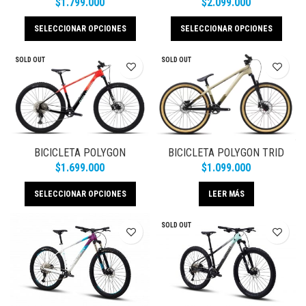
$
1.799.000
$
2.099.000
SELECCIONAR OPCIONES
SELECCIONAR OPCIONES
SOLD OUT
SOLD OUT
BICICLETA POLYGON
BICICLETA POLYGON TRID
SYNCLINE C5 CARBON
CREAM
$
1.699.000
$
1.099.000
SELECCIONAR OPCIONES
LEER MÁS
SOLD OUT