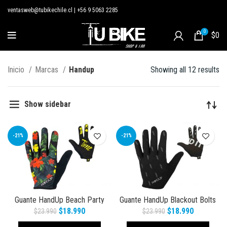
ventasweb@tubikechile.cl
|
+56 9 5063 2285
0
$
0
Inicio
Marcas
Handup
Showing all 12 results
Show sidebar
-21%
-21%
Guante HandUp Beach Party
Guante HandUp Blackout Bolts
$
18.990
$
18.990
$
23.990
$
23.990