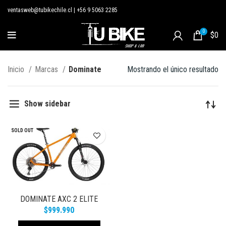
ventasweb@tubikechile.cl
|
+56 9 5063 2285
0
$
0
Inicio
Marcas
Dominate
Mostrando el único resultado
Show sidebar
SOLD OUT
DOMINATE AXC 2 ELITE
SANDY YELLOW
$
999.990