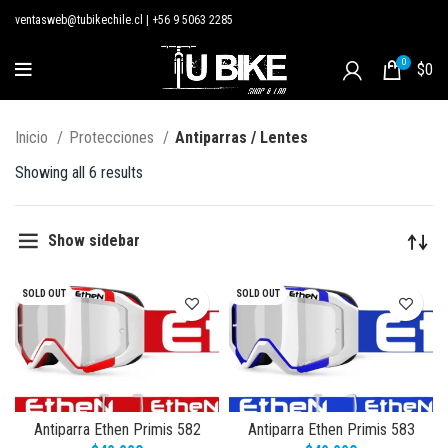
ventasweb@tubikechile.cl
|
+56 9 5063 2285
0
$
0
Inicio
Protecciones
Antiparras / Lentes
Showing all 6 results
Show sidebar
SOLD OUT
SOLD OUT
Antiparra Ethen Primis 582
Antiparra Ethen Primis 583