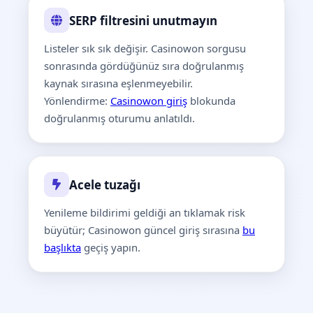
SERP filtresini unutmayın
Listeler sık sık değişir. Casinowon sorgusu
sonrasında gördüğünüz sıra doğrulanmış
kaynak sırasına eşlenmeyebilir.
Yönlendirme:
Casinowon giriş
blokunda
doğrulanmış oturumu anlatıldı.
Acele tuzağı
Yenileme bildirimi geldiği an tıklamak risk
büyütür; Casinowon güncel giriş sırasına
bu
başlıkta
geçiş yapın.