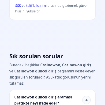
SSS
ve
telif bildirimi
arasında gezinmek güven
hissini yükseltir.
Sık sorulan sorular
Buradaki başlıklar
Casinowon
,
Casinowon giriş
ve
Casinowon güncel giriş
bağlamını destekleyen
sık görülen sorulardır. Avukatlık görüşünün yerini
tutamaz.
Casinowon güncel giriş araması
+
pratikte neyi ifade eder?