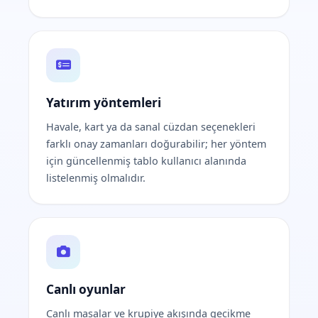
Yatırım yöntemleri
Havale, kart ya da sanal cüzdan seçenekleri
farklı onay zamanları doğurabilir; her yöntem
için güncellenmiş tablo kullanıcı alanında
listelenmiş olmalıdır.
Canlı oyunlar
Canlı masalar ve krupiye akışında gecikme