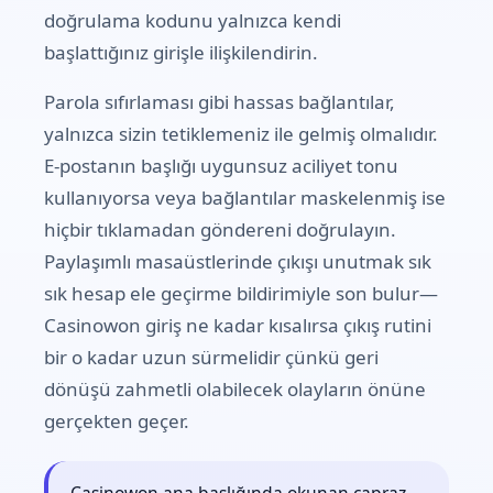
doğrulama kodunu yalnızca kendi
başlattığınız girişle ilişkilendirin.
Parola sıfırlaması gibi hassas bağlantılar,
yalnızca sizin tetiklemeniz ile gelmiş olmalıdır.
E-postanın başlığı uygunsuz aciliyet tonu
kullanıyorsa veya bağlantılar maskelenmiş ise
hiçbir tıklamadan göndereni doğrulayın.
Paylaşımlı masaüstlerinde çıkışı unutmak sık
sık hesap ele geçirme bildirimiyle son bulur—
Casinowon giriş ne kadar kısalırsa çıkış rutini
bir o kadar uzun sürmelidir çünkü geri
dönüşü zahmetli olabilecek olayların önüne
gerçekten geçer.