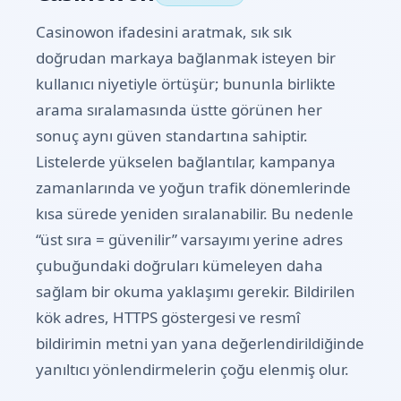
Casinowon ifadesini aratmak, sık sık
doğrudan markaya bağlanmak isteyen bir
kullanıcı niyetiyle örtüşür; bununla birlikte
arama sıralamasında üstte görünen her
sonuç aynı güven standartına sahiptir.
Listelerde yükselen bağlantılar, kampanya
zamanlarında ve yoğun trafik dönemlerinde
kısa sürede yeniden sıralanabilir. Bu nedenle
“üst sıra = güvenilir” varsayımı yerine adres
çubuğundaki doğruları kümeleyen daha
sağlam bir okuma yaklaşımı gerekir. Bildirilen
kök adres, HTTPS göstergesi ve resmî
bildirimin metni yan yana değerlendirildiğinde
yanıltıcı yönlendirmelerin çoğu elenmiş olur.