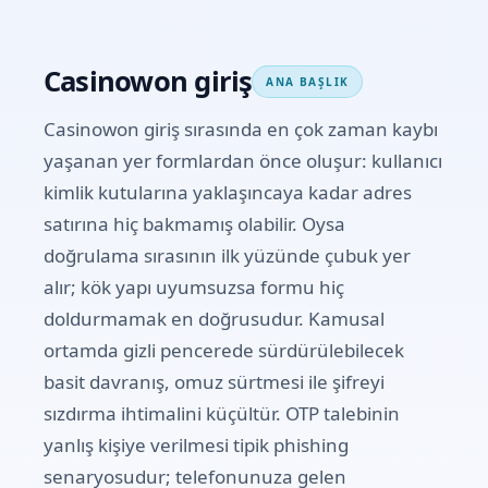
Casinowon giriş
ANA BAŞLIK
Casinowon giriş sırasında en çok zaman kaybı
yaşanan yer formlardan önce oluşur: kullanıcı
kimlik kutularına yaklaşıncaya kadar adres
satırına hiç bakmamış olabilir. Oysa
doğrulama sırasının ilk yüzünde çubuk yer
alır; kök yapı uyumsuzsa formu hiç
doldurmamak en doğrusudur. Kamusal
ortamda gizli pencerede sürdürülebilecek
basit davranış, omuz sürtmesi ile şifreyi
sızdırma ihtimalini küçültür. OTP talebinin
yanlış kişiye verilmesi tipik phishing
senaryosudur; telefonunuza gelen