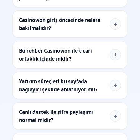
Casinowon giriş öncesinde nelere
+
bakılmalıdır?
Bu rehber Casinowon ile ticari
+
ortaklık içinde midir?
Yatırım süreçleri bu sayfada
+
bağlayıcı şekilde anlatılıyor mu?
Canlı destek ile şifre paylaşımı
+
normal midir?