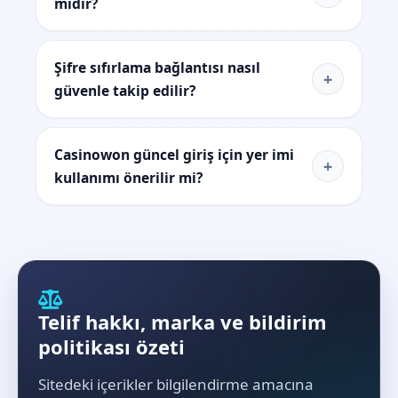
midir?
Şifre sıfırlama bağlantısı nasıl
+
güvenle takip edilir?
Casinowon güncel giriş için yer imi
+
kullanımı önerilir mi?
Telif hakkı, marka ve bildirim
politikası özeti
Sitedeki içerikler bilgilendirme amacına