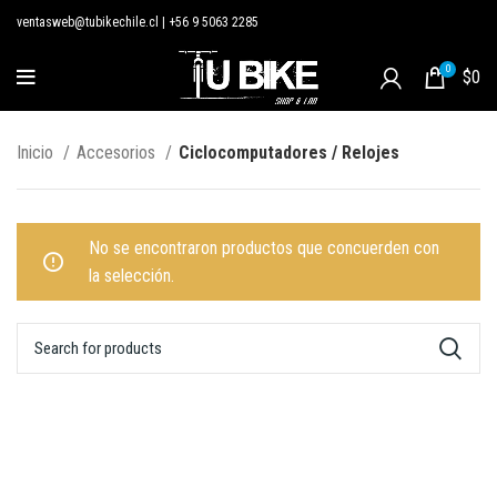
ventasweb@tubikechile.cl
|
+56 9 5063 2285
0
$
0
Inicio
Accesorios
Ciclocomputadores / Relojes
No se encontraron productos que concuerden con
la selección.