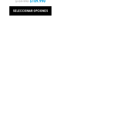
$
109.990
$
159.990
SELECCIONAR OPCIONES