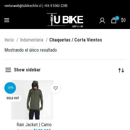
ventasweb@tubikechile.cl
|
+56 9 5063 2285
0
$
0
Inicio
Indumentaria
Chaquetas / Corta Vientos
Mostrando el único resultado
Show sidebar
-31%
SOLD OUT
Rain Jacket | Camo