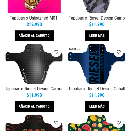
Tapabarro Unleazhed M01-
Tapabarro Riesel Design Camo
Crazy Jack
$
12.990
$
11.990
AÑADIR AL CARRITO
LEER MÁS
SOLD OUT
Tapabarro Riesel Design Carbon
Tapabarro Riesel Design Cobalt
Black
$
11.990
$
11.990
AÑADIR AL CARRITO
LEER MÁS