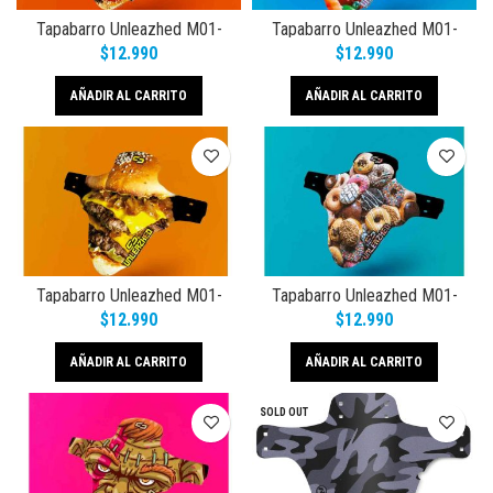
Tapabarro Unleazhed M01-
Tapabarro Unleazhed M01-
Alfonso
Candy Shop
$
12.990
$
12.990
AÑADIR AL CARRITO
AÑADIR AL CARRITO
Tapabarro Unleazhed M01-
Tapabarro Unleazhed M01-
Crazy BeefMaster
Crazy Donuts
$
12.990
$
12.990
AÑADIR AL CARRITO
AÑADIR AL CARRITO
SOLD OUT