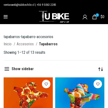
ventasweb@tubikechile.cl
|
+56 9 5063 2285
0
$
0
tapabarros-tapabarro-accesorios
Inicio
Accesorios
Tapabarros
Showing 1–12 of 13 results
Show sidebar