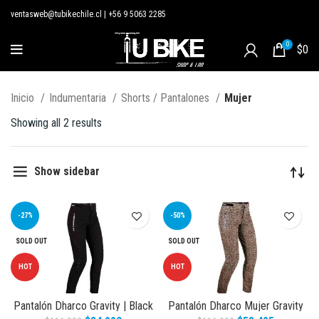
ventasweb@tubikechile.cl
|
+56 9 5063 2285
0
$
0
Inicio
Indumentaria
Shorts / Pantalones
Mujer
Showing all 2 results
Show sidebar
-27%
-50%
SOLD OUT
SOLD OUT
HOT
HOT
Pantalón Dharco Gravity | Black
Pantalón Dharco Mujer Gravity
Mujer
Pants | Leopard