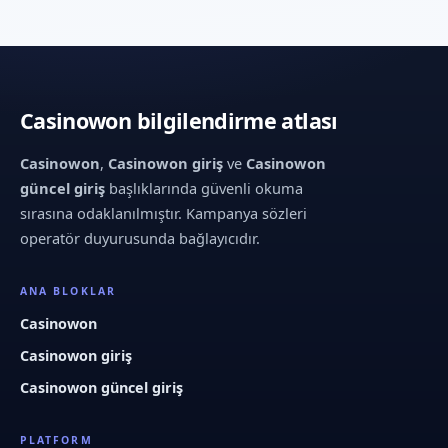
Casinowon bilgilendirme atlası
Casinowon
,
Casinowon giriş
ve
Casinowon
güncel giriş
başlıklarında güvenli okuma
sırasına odaklanılmıştır. Kampanya sözleri
operatör duyurusunda bağlayıcıdır.
ANA BLOKLAR
Casinowon
Casinowon giriş
Casinowon güncel giriş
PLATFORM