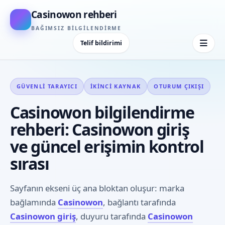
Casinowon rehberi
BAĞIMSIZ BILGILENDIRME
Telif bildirimi
GÜVENLI TARAYICI
İKINCI KAYNAK
OTURUM ÇIKIŞI
Casinowon bilgilendirme
rehberi: Casinowon giriş
ve güncel erişimin kontrol
sırası
Sayfanın ekseni üç ana bloktan oluşur: marka
bağlamında
Casinowon
, bağlantı tarafında
Casinowon giriş
, duyuru tarafında
Casinowon