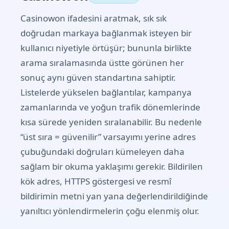
Casinowon ifadesini aratmak, sık sık
doğrudan markaya bağlanmak isteyen bir
kullanıcı niyetiyle örtüşür; bununla birlikte
arama sıralamasında üstte görünen her
sonuç aynı güven standartına sahiptir.
Listelerde yükselen bağlantılar, kampanya
zamanlarında ve yoğun trafik dönemlerinde
kısa sürede yeniden sıralanabilir. Bu nedenle
“üst sıra = güvenilir” varsayımı yerine adres
çubuğundaki doğruları kümeleyen daha
sağlam bir okuma yaklaşımı gerekir. Bildirilen
kök adres, HTTPS göstergesi ve resmî
bildirimin metni yan yana değerlendirildiğinde
yanıltıcı yönlendirmelerin çoğu elenmiş olur.