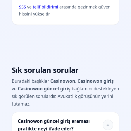
SSS
ve
telif bildirimi
arasında gezinmek güven
hissini yükseltir.
Sık sorulan sorular
Buradaki başlıklar
Casinowon
,
Casinowon giriş
ve
Casinowon güncel giriş
bağlamını destekleyen
sık görülen sorulardır. Avukatlık görüşünün yerini
tutamaz.
Casinowon güncel giriş araması
+
pratikte neyi ifade eder?