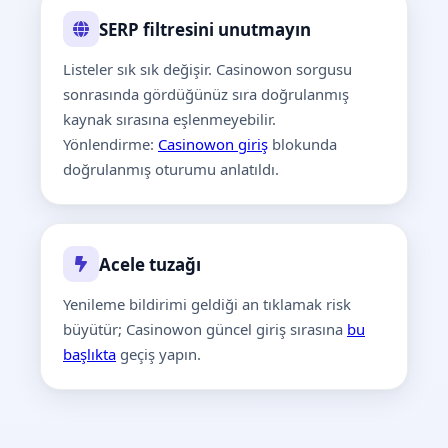
SERP filtresini unutmayın
Listeler sık sık değişir. Casinowon sorgusu
sonrasında gördüğünüz sıra doğrulanmış
kaynak sırasına eşlenmeyebilir.
Yönlendirme:
Casinowon giriş
blokunda
doğrulanmış oturumu anlatıldı.
Acele tuzağı
Yenileme bildirimi geldiği an tıklamak risk
büyütür; Casinowon güncel giriş sırasına
bu
başlıkta
geçiş yapın.