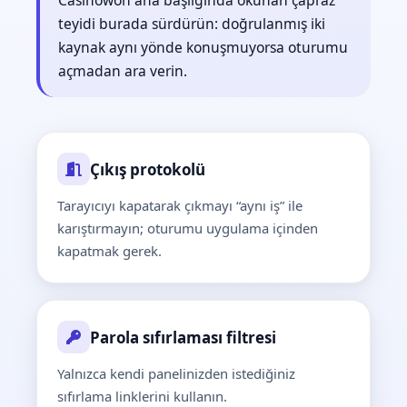
Casinowon ana başlığında okunan çapraz
teyidi burada sürdürün: doğrulanmış iki
kaynak aynı yönde konuşmuyorsa oturumu
açmadan ara verin.
Çıkış protokolü
Tarayıcıyı kapatarak çıkmayı “aynı iş” ile
karıştırmayın; oturumu uygulama içinden
kapatmak gerek.
Parola sıfırlaması filtresi
Yalnızca kendi panelinizden istediğiniz
sıfırlama linklerini kullanın.