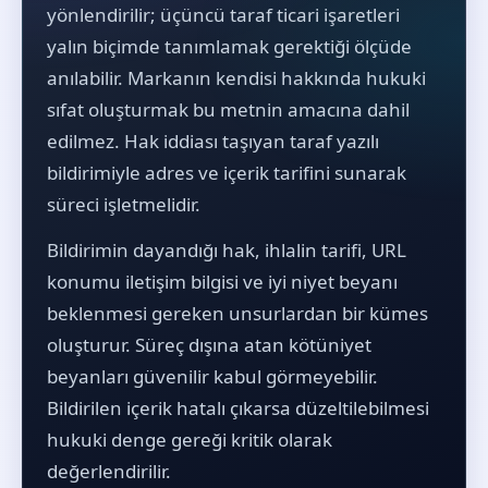
yönlendirilir; üçüncü taraf ticari işaretleri
yalın biçimde tanımlamak gerektiği ölçüde
anılabilir. Markanın kendisi hakkında hukuki
sıfat oluşturmak bu metnin amacına dahil
edilmez. Hak iddiası taşıyan taraf yazılı
bildirimiyle adres ve içerik tarifini sunarak
süreci işletmelidir.
Bildirimin dayandığı hak, ihlalin tarifi, URL
konumu iletişim bilgisi ve iyi niyet beyanı
beklenmesi gereken unsurlardan bir kümes
oluşturur. Süreç dışına atan kötüniyet
beyanları güvenilir kabul görmeyebilir.
Bildirilen içerik hatalı çıkarsa düzeltilebilmesi
hukuki denge gereği kritik olarak
değerlendirilir.