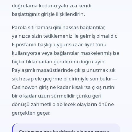
doğrulama kodunu yalnızca kendi
başlattığınız girişle ilişkilendirin.
Parola sıfırlaması gibi hassas bağlantılar,
yalnızca sizin tetiklemeniz ile gelmiş olmalıdır.
E-postanın başlığı uygunsuz aciliyet tonu
kullanıyorsa veya bağlantılar maskelenmiş ise
hiçbir tıklamadan göndereni doğrulayın.
Paylaşımlı masaüstlerinde çıkışı unutmak sık
sık hesap ele geçirme bildirimiyle son bulur—
Casinowon giriş ne kadar kısalırsa çıkış rutini
bir o kadar uzun sürmelidir çünkü geri
dönüşü zahmetli olabilecek olayların önüne
gerçekten geçer.