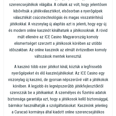
szerencsejátékok világába. A célunk az volt, hogy jelentősen
kibővítsük a játékválasztékot, elsősorban a nyerőgépek
választékát csúcstechnológiás és magas visszatérítésű
játékokkal. A viszonylag új alapítás azt is jelenti, hogy egy új
és modern online kaszinót kínálhatunk a játékosoknak. A rövid
múlt ellenére az ICE Casino Magyarország komoly
elismertséget szerzett a játékosok körében az utóbbi
időszakban. Az online kaszinók az elmúlt évtizedben komoly
változások mentek keresztül.
A kaszinó több ezer játékot kínál, köztük a legfrissebb
nyerőgépeket és élő kaszinójátékokat. Az ICE Casino egy
viszonylag új kaszinó, de gyorsan népszerűvé vált a játékokok
körében. A legjobb és legnépszerűbb játékfejlesztőktől
szerezzük be a játékainkat. A személyes és fizetési adatok
biztonsága garantálja azt, hogy a játékosok kellő biztonsággal,
bármikor használhatják a szolgáltatásokat. Kaszinónk jelenleg
a Curacaó kormánya által kiadott online szerencsejátékos