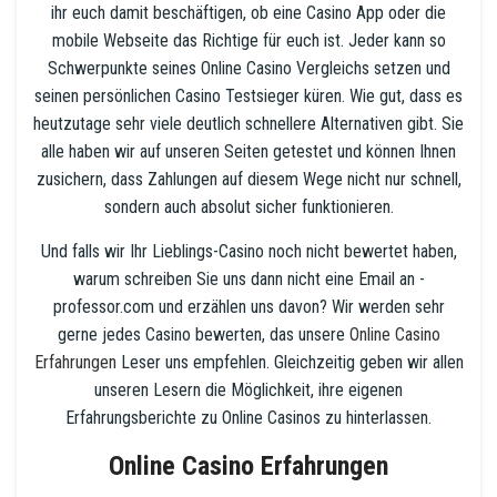
ihr euch damit beschäftigen, ob eine Casino App oder die
mobile Webseite das Richtige für euch ist. Jeder kann so
Schwerpunkte seines Online Casino Vergleichs setzen und
seinen persönlichen Casino Testsieger küren. Wie gut, dass es
heutzutage sehr viele deutlich schnellere Alternativen gibt. Sie
alle haben wir auf unseren Seiten getestet und können Ihnen
zusichern, dass Zahlungen auf diesem Wege nicht nur schnell,
sondern auch absolut sicher funktionieren.
Und falls wir Ihr Lieblings-Casino noch nicht bewertet haben,
warum schreiben Sie uns dann nicht eine Email an -
professor.com und erzählen uns davon? Wir werden sehr
gerne jedes Casino bewerten, das unsere
Online Casino
Erfahrungen
Leser uns empfehlen. Gleichzeitig geben wir allen
unseren Lesern die Möglichkeit, ihre eigenen
Erfahrungsberichte zu Online Casinos zu hinterlassen.
Online Casino Erfahrungen