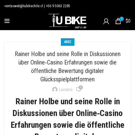
ventasweb@tubikechile.cl
|
+56 9 5063 2285
0
$
0
400Z
Rainer Holbe und seine Rolle in Diskussionen
über Online‑Casino Erfahrungen sowie die
öffentliche Bewertung digitaler
Glücksspielplattformen
0
Luciano
Rainer Holbe und seine Rolle in
Diskussionen über Online‑Casino
Erfahrungen sowie die öffentliche