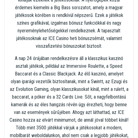
érdemes kiemelni a Big Bass sorozatot, amely a magyar
játékosok körében is rendkívül népszerű. Ezek a játékok
színes grafikával, izgalmas bónusz funkciókkal és nagy
nyereménylehetőségekkel rendelkeznek. A tapasztalt
játékosoknak az ICE Casino heti bónuszsémát, valamint
visszafizetési bónuszokat biztosít.
A nap 24 órájában rendelkezésre áll a klasszikus kaszinó
asztali játékok, például az Immersive Roulette, a Speed
Baccarat és a Classic Blackjack. Az élő kaszinó, amelyet
olyan iparági vezetők biztosítanak, mint a Swintt, az Ezugi és
az Evolution Gaming, olyan klasszikusokat kínál, mint a rulett, a
baccarat, a póker és a 32 Cards Live. Sőt, a nagyfelbontású
kamerák és az éles hangzás révén úgy érezheti, hogy benne
van az események sűrűjében. Ahogy azt láthattad, az ICE
Casino hozza az elvárt minimumot, de annál jóval többet kínál!
Több mint 3500 játékkal várjuk a játékosokat a modern,
mobilbarát weboldalunkon, ahol nem csak a legjobb játékokat,