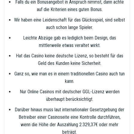
Falls du ein Bonusangebot in Anspruch nimmst, dann achte
auf die Kriterien eines guten Bonus.
Wir haben eine Leidenschaft für das Glücksspiel, sind selbst
auch schon lange Spieler.
Leichte Abzüge gab es lediglich beim Design, das
mittlerweile etwas veraltet wirkt.
Hat das Casino keine deutsche Lizenz, so besteht für das
Geld des Kunden keine Sicherheit.
Ganz so, wie man es in einem traditionellen Casino auch tun
kann.
Nur Online Casinos mit deutscher GGL-Lizenz werden
überhaupt berücksichtigt.
Darüber hinaus muss laut internationaler Gesetzgebung der
Betreiber einer Casinoseite eine Kontrolle durchführen,
wenn die Höhe der Auszahlung 2.329,37€ oder mehr
beträgt.