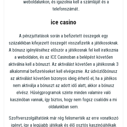
weboldalunkon, és igazolnia kell a számláját és a
telefonszámát..
ice casino
A pénzjuttatások során a befizetett összegek egy
százalékban kifejezett összegét visszafizetik a játékosoknak.
A bónusz igényléséhez először a játékosnak fel kell iratkoznia
a weboldalon, és az ICE Casinoban a belépést követően
aktiválnia kell a bónuszt. Az aktiválást követően a játékosnak 3
alkalommal befizetéseket kell elvégeznie. Az üdvözlőbónusz
az aktiválást követően bizonyos ideig érhető el, ha a játékos
nem aktiválja a bónuszt az adott idő alatt, akkor a bónusz
elvész. Hűségprogramok szinte minden valamire való
kaszinóban vannak, így biztos, hogy nem fogsz csalódni a mi
oldalunkban sem.
Szoftverszolgáltatóink már rég felismerték az erre vonatkozó
igényt, így a legújabb játékaik és élő osztós kaszinójátékaik