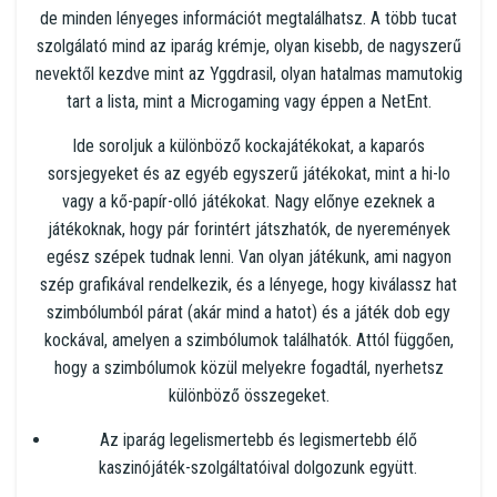
de minden lényeges információt megtalálhatsz. A több tucat
szolgálató mind az iparág krémje, olyan kisebb, de nagyszerű
nevektől kezdve mint az Yggdrasil, olyan hatalmas mamutokig
tart a lista, mint a Microgaming vagy éppen a NetEnt.
Ide soroljuk a különböző kockajátékokat, a kaparós
sorsjegyeket és az egyéb egyszerű játékokat, mint a hi-lo
vagy a kő-papír-olló játékokat. Nagy előnye ezeknek a
játékoknak, hogy pár forintért játszhatók, de nyeremények
egész szépek tudnak lenni. Van olyan játékunk, ami nagyon
szép grafikával rendelkezik, és a lényege, hogy kiválassz hat
szimbólumból párat (akár mind a hatot) és a játék dob egy
kockával, amelyen a szimbólumok találhatók. Attól függően,
hogy a szimbólumok közül melyekre fogadtál, nyerhetsz
különböző összegeket.
Az iparág legelismertebb és legismertebb élő
kaszinójáték-szolgáltatóival dolgozunk együtt.