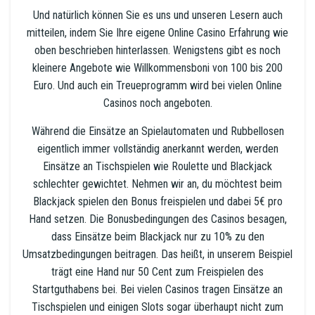
Und natürlich können Sie es uns und unseren Lesern auch
mitteilen, indem Sie Ihre eigene Online Casino Erfahrung wie
oben beschrieben hinterlassen. Wenigstens gibt es noch
kleinere Angebote wie Willkommensboni von 100 bis 200
Euro. Und auch ein Treueprogramm wird bei vielen Online
Casinos noch angeboten.
Während die Einsätze an Spielautomaten und Rubbellosen
eigentlich immer vollständig anerkannt werden, werden
Einsätze an Tischspielen wie Roulette und Blackjack
schlechter gewichtet. Nehmen wir an, du möchtest beim
Blackjack spielen den Bonus freispielen und dabei 5€ pro
Hand setzen. Die Bonusbedingungen des Casinos besagen,
dass Einsätze beim Blackjack nur zu 10% zu den
Umsatzbedingungen beitragen. Das heißt, in unserem Beispiel
trägt eine Hand nur 50 Cent zum Freispielen des
Startguthabens bei. Bei vielen Casinos tragen Einsätze an
Tischspielen und einigen Slots sogar überhaupt nicht zum