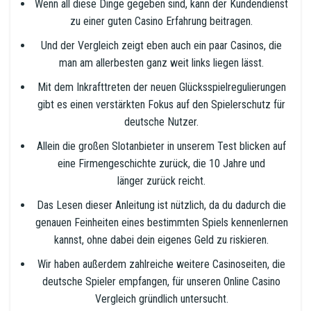
Wenn all diese Dinge gegeben sind, kann der Kundendienst
zu einer guten Casino Erfahrung beitragen.
Und der Vergleich zeigt eben auch ein paar Casinos, die
man am allerbesten ganz weit links liegen lässt.
Mit dem Inkrafttreten der neuen Glücksspielregulierungen
gibt es einen verstärkten Fokus auf den Spielerschutz für
deutsche Nutzer.
Allein die großen Slotanbieter in unserem Test blicken auf
eine Firmengeschichte zurück, die 10 Jahre und
länger zurück reicht.
Das Lesen dieser Anleitung ist nützlich, da du dadurch die
genauen Feinheiten eines bestimmten Spiels kennenlernen
kannst, ohne dabei dein eigenes Geld zu riskieren.
Wir haben außerdem zahlreiche weitere Casinoseiten, die
deutsche Spieler empfangen, für unseren Online Casino
Vergleich gründlich untersucht.