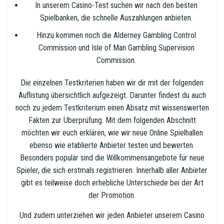
In unserem Casino-Test suchen wir nach den besten
Spielbanken, die schnelle Auszahlungen anbieten.
Hinzu kommen noch die Alderney Gambling Control
Commission und Isle of Man Gambling Supervision
Commission.
Die einzelnen Testkriterien haben wir dir mit der folgenden
Auflistung übersichtlich aufgezeigt. Darunter findest du auch
noch zu jedem Testkriterium einen Absatz mit wissenswerten
Fakten zur Überprüfung. Mit dem folgenden Abschnitt
möchten wir euch erklären, wie wir neue Online Spielhallen
ebenso wie etablierte Anbieter testen und bewerten.
Besonders populär sind die Willkommensangebote für neue
Spieler, die sich erstmals registrieren. Innerhalb aller Anbieter
gibt es teilweise doch erhebliche Unterschiede bei der Art
der Promotion.
Und zudem unterziehen wir jeden Anbieter unserem Casino