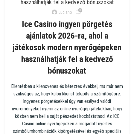
használhatják fel a kedvező bónuszokat
0
Luciano
Ice Casino ingyen pörgetés
ajánlatok 2026-ra, ahol a
játékosok modern nyerőgépeken
használhatják fel a kedvező
bónuszokat
Ellentétben a kilencvenes és kétezres évekkel, ma már nem
szükséges az, hogy külön klienst telepíts a számítógépre.
Ingyenes pörgetésekkel úgy van esélyed valódi
nyereményeket nyerni az online nyerőgép játékokban, hogy
közben nem kell a saját pénzedet kockáztatnod. Az ICE
Casino online nyerőgépeken a megadott nyertes
szimbólumkombinációk kipörgetésével és egyéb speciális