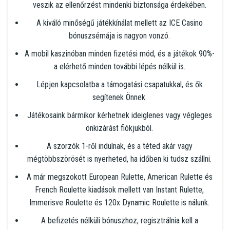
veszik az ellenőrzést mindenki biztonsága érdekében.
A kiváló minőségű játékkínálat mellett az ICE Casino
bónuszsémája is nagyon vonzó.
A mobil kaszinóban minden fizetési mód, és a játékok 90%-
a elérhető minden további lépés nélkül is.
Lépjen kapcsolatba a támogatási csapatukkal, és ők
segítenek Önnek.
Játékosaink bármikor kérhetnek ideiglenes vagy végleges
önkizárást fiókjukból.
A szorzók 1-ről indulnak, és a téted akár vagy
mégtöbbszörösét is nyerheted, ha időben ki tudsz szállni.
A már megszokott European Rulette, American Rulette és
French Roulette kiadások mellett van Instant Rulette,
Immerisve Roulette és 120x Dynamic Roulette is nálunk.
A befizetés nélküli bónuszhoz, regisztrálnia kell a