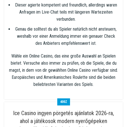
Dieser agierte kompetent und freundlich, allerdings waren
Anfragen im Live-Chat teils mit längeren Wartezeiten
verbunden.
Genau die solltest du als Spieler natürlich nicht ansteuern,
weshalb vor einer Anmeldung immer ein genauer Check
des Anbieters empfehlenswert ist.
Wähle ein Online Casino, das eine große Auswahl an Spielen
bietet. Versuche also immer zu prüfen, ob die Spiele, die du
magst, in dem von dir gewählten Online Casino verfügbar sind.
Europäisches und Amerikanisches Roulette sind die beiden
beliebtesten Varianten des Spiels.
400Z
Ice Casino ingyen pörgetés ajánlatok 2026-ra,
ahol a játékosok modern nyerőgépeken