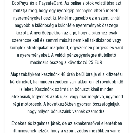
EcoPayz és a PaysafeCard. Az online slotok volatilitása azt
mutatja meg, hogy egy nyerőgép mennyire eltérő méretű
nyereményeket oszt ki. Minél magasabb ez a szám, annál
nagyobb a különbség a különféle nyeremények összege
között. A nyerőgépekben az a jó, hogy a sikerhez csak
szerencse kell és semmi más.Itt nem kell taktikáznod vagy
komplex stratégiákat magolnod, egyszerűen pörgess és várd
a nyereményeket. A valódi pénzegyenlegre átutalható
maximális összeg a következő 25 EUR.
Alapszabályként kaszinónk 48 órán belül bírálja el a kifizetési
kérelmeket, ha minden rendben van, akkor ennél rövidebb idő
is lehet. Kaszinónk számtalan bónuszt kínál minden
játékosnak, legyenek azok újak, vagy már meglévő, úgymond
régi motorosok. A következőkben gyorsan összefoglaljuk,
hogy milyen bónuszaink vannak számodra.
Érdekes és izgalmas játék, de az aknakeresővel ellentétben
itt nincsenek jelzők, hogy a szomszédos mezőkben van-e