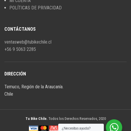
MI CUENTA
POLÍTICAS DE PRIVACIDAD
CONTÁCTANOS
ventasweb@tubikechile.cl
+56 9 5063 2285
DIRECCIÓN
Temuco, Región de la Araucanía.
Chile
Tu Bike Chile.
Todos los Derechos Reservados, 2020
¿Necesitas ayuda?