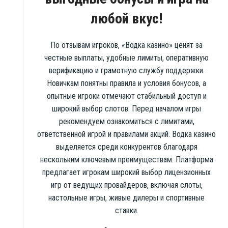
любой вкус!
По отзывам игроков, «Водка казино» ценят за
честные выплаты, удобные лимиты, оперативную
верификацию и грамотную службу поддержки.
Новичкам понятны правила и условия бонусов, а
опытные игроки отмечают стабильный доступ и
широкий выбор слотов. Перед началом игры
рекомендуем ознакомиться с лимитами,
ответственной игрой и правилами акций. Водка казино
выделяется среди конкурентов благодаря
нескольким ключевым преимуществам. Платформа
предлагает игрокам широкий выбор лицензионных
игр от ведущих провайдеров, включая слоты,
настольные игры, живые дилеры и спортивные
ставки.