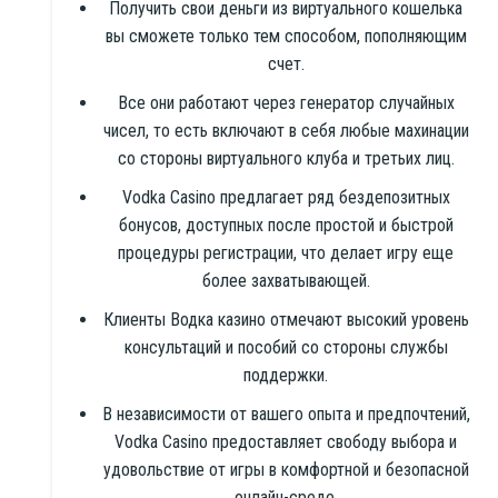
Получить свои деньги из виртуального кошелька
вы сможете только тем способом, пополняющим
счет.
Все они работают через генератор случайных
чисел, то есть включают в себя любые махинации
со стороны виртуального клуба и третьих лиц.
Vodka Casino предлагает ряд бездепозитных
бонусов, доступных после простой и быстрой
процедуры регистрации, что делает игру еще
более захватывающей.
Клиенты Водка казино отмечают высокий уровень
консультаций и пособий со стороны службы
поддержки.
В независимости от вашего опыта и предпочтений,
Vodka Casino предоставляет свободу выбора и
удовольствие от игры в комфортной и безопасной
онлайн-среде.