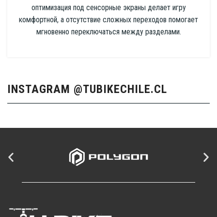
оптимизация под сенсорные экраны делает игру
комфортной, а отсутствие сложных переходов помогает
мгновенно переключаться между разделами.
INSTAGRAM @TUBIKECHILE.CL