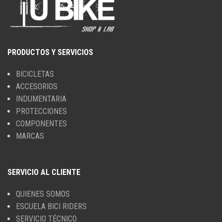
PRODUCTOS Y SERVICIOS
BICICLETAS
ACCESORIOS
INDUMENTARIA
PROTECCIONES
COMPONENTES
MARCAS
SERVICIO AL CLIENTE
QUIENES SOMOS
ESCUELA BICI RIDERS
SERVICIO TÉCNICO