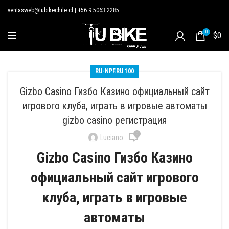
ventasweb@tubikechile.cl
|
+56 9 5063 2285
0
$
0
RU-NPF.RU 100
Gizbo Casino Гизбо Казино официальный сайт
игрового клуба, играть в игровые автоматы
gizbo casino регистрация
0
Luciano
Gizbo Casino Гизбо Казино
официальный сайт игрового
клуба, играть в игровые
автоматы