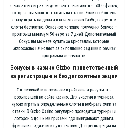
бесплатных играх на демо счет начисляется 5000 фишек,
которые вы можете тратить на ставки. Если вы боитесь
сразу играть на деньги в новом казино Гизбо, покрутите
слоты бесплатно. Основное условие получения бонуса –
проигрыш минимум 50 евро за 7 дней. Дополнительный
бонус вы можете купить за кристаллы, которые
Gizbocasino начисляет за выполнение заданий в рамках
программы лояльности.
Бонусы в казино Gizbo: приветственный
за регистрацию и бездепозитные акции
Отслеживайте положение в рейтинге и результаты
розыгрышей на сайте казино. Для участия в турнирах
нужно играть в определенные слоты и набирать очки за
ставки. В Gizbo Casino регулярно проводятся турниры и
лотереи с ценными призами, где выигрывают деньги,
фриспины, гаджеты и путешествия. Для регистрации на