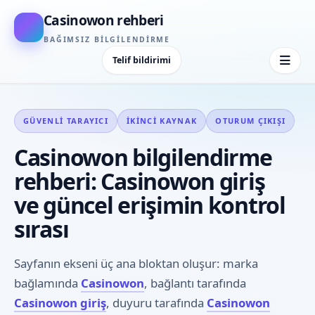
Casinowon rehberi
BAĞIMSIZ BILGILENDIRME
Telif bildirimi
GÜVENLI TARAYICI
İKINCI KAYNAK
OTURUM ÇIKIŞI
Casinowon bilgilendirme
rehberi: Casinowon giriş
ve güncel erişimin kontrol
sırası
Sayfanın ekseni üç ana bloktan oluşur: marka
bağlamında
Casinowon
, bağlantı tarafında
Casinowon giriş
, duyuru tarafında
Casinowon