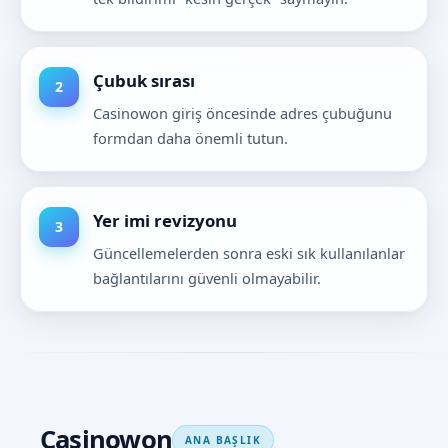
Çubuk sırası
Casinowon giriş öncesinde adres çubuğunu
formdan daha önemli tutun.
Yer imi revizyonu
Güncellemelerden sonra eski sık kullanılanlar
bağlantılarını güvenli olmayabilir.
Casinowon
ANA BAŞLIK