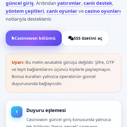
güncel giriş
. Ardından
yatırımlar
,
canlı destek
,
yöntem çeşitleri
,
canlı oyunlar
ve
casino oyunları
notlarıyla desteklenir.
Casinowon bölümü
SSS özetini aç
Uyarı:
Bu metin avukatlık görüşü değildir. Şifre, OTP
ve teyit bağlantılarını üçüncü kişilerle paylaşmayın.
Bonus kuralları yalnızca operatörün güncel
duyurusunda bağlayıcıdır.
Duyuru eşlemesi
Casinowon güncel giriş konusunda yalnızca
tek bildirimi “kesin gerçek” saymayın.