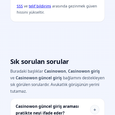
SSS
ve
telif bildirimi
arasında gezinmek güven
hissini yükseltir.
Sık sorulan sorular
Buradaki başlıklar
Casinowon
,
Casinowon giriş
ve
Casinowon güncel giriş
bağlamını destekleyen
sık görülen sorulardır. Avukatlık görüşünün yerini
tutamaz.
Casinowon güncel giriş araması
+
pratikte neyi ifade eder?