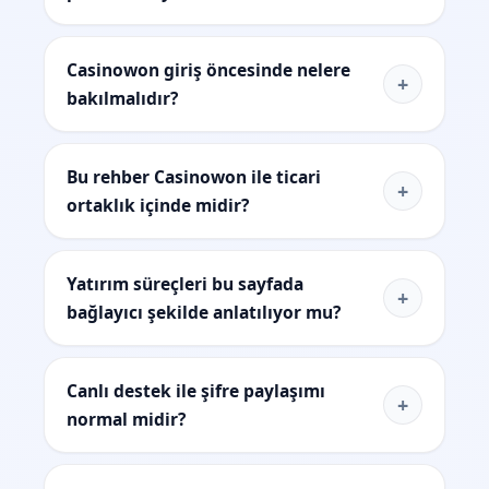
Casinowon giriş öncesinde nelere
+
bakılmalıdır?
Bu rehber Casinowon ile ticari
+
ortaklık içinde midir?
Yatırım süreçleri bu sayfada
+
bağlayıcı şekilde anlatılıyor mu?
Canlı destek ile şifre paylaşımı
+
normal midir?