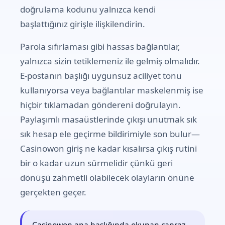
doğrulama kodunu yalnızca kendi
başlattığınız girişle ilişkilendirin.
Parola sıfırlaması gibi hassas bağlantılar,
yalnızca sizin tetiklemeniz ile gelmiş olmalıdır.
E-postanın başlığı uygunsuz aciliyet tonu
kullanıyorsa veya bağlantılar maskelenmiş ise
hiçbir tıklamadan göndereni doğrulayın.
Paylaşımlı masaüstlerinde çıkışı unutmak sık
sık hesap ele geçirme bildirimiyle son bulur—
Casinowon giriş ne kadar kısalırsa çıkış rutini
bir o kadar uzun sürmelidir çünkü geri
dönüşü zahmetli olabilecek olayların önüne
gerçekten geçer.