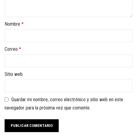
Nombre
*
Correo
*
Sitio web
Guardar mi nombre, correo electrónico y sitio web en este
navegador para la próxima vez que comente.