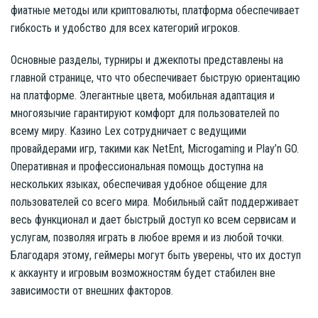
фиатные методы или криптовалюты, платформа обеспечивает
гибкость и удобство для всех категорий игроков.
Основные разделы, турниры и джекпоты представлены на
главной странице, что что обеспечивает быструю ориентацию
на платформе. Элегантные цвета, мобильная адаптация и
многоязычие гарантируют комфорт для пользователей по
всему миру. Казино Lex сотрудничает с ведущими
провайдерами игр, такими как NetEnt, Microgaming и Play’n GO.
Оперативная и профессиональная помощь доступна на
нескольких языках, обеспечивая удобное общение для
пользователей со всего мира. Мобильный сайт поддерживает
весь функционал и дает быстрый доступ ко всем сервисам и
услугам, позволяя играть в любое время и из любой точки.
Благодаря этому, геймеры могут быть уверены, что их доступ
к аккаунту и игровым возможностям будет стабилен вне
зависимости от внешних факторов.