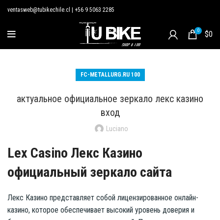
ventasweb@tubikechile.cl
|
+56 9 5063 2285
0
$
0
FC-METALLURG.RU 100
актуальное официальное зеркало лекс казино
вход
Luciano
Lex Casino Лекс Казино
официальный зеркало сайта
Лекс Казино представляет собой лицензированное онлайн-
казино, которое обеспечивает высокий уровень доверия и