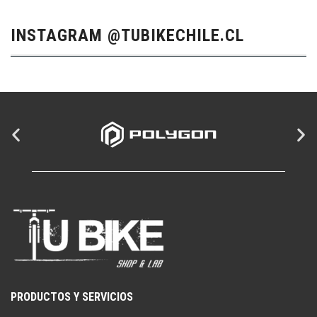
INSTAGRAM @TUBIKECHILE.CL
PRODUCTOS Y SERVICIOS