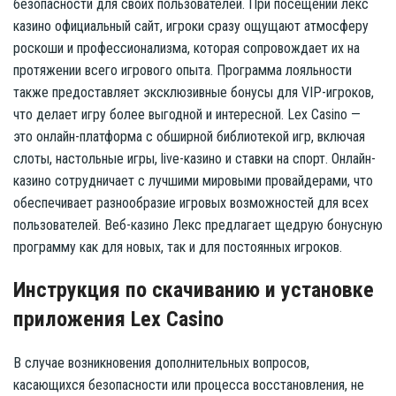
безопасности для своих пользователей. При посещении лекс
казино официальный сайт, игроки сразу ощущают атмосферу
роскоши и профессионализма, которая сопровождает их на
протяжении всего игрового опыта. Программа лояльности
также предоставляет эксклюзивные бонусы для VIP-игроков,
что делает игру более выгодной и интересной. Lex Casino —
это онлайн-платформа с обширной библиотекой игр, включая
слоты, настольные игры, live-казино и ставки на спорт. Онлайн-
казино сотрудничает с лучшими мировыми провайдерами, что
обеспечивает разнообразие игровых возможностей для всех
пользователей. Веб-казино Лекс предлагает щедрую бонусную
программу как для новых, так и для постоянных игроков.
Инструкция по скачиванию и установке
приложения Lex Casino
В случае возникновения дополнительных вопросов,
касающихся безопасности или процесса восстановления, не