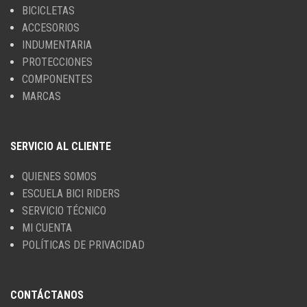
BICICLETAS
ACCESORIOS
INDUMENTARIA
PROTECCIONES
COMPONENTES
MARCAS
SERVICIO AL CLIENTE
QUIENES SOMOS
ESCUELA BICI RIDERS
SERVICIO TÉCNICO
MI CUENTA
POLÍTICAS DE PRIVACIDAD
CONTÁCTANOS