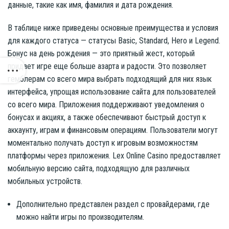
данные, такие как имя, фамилия и дата рождения.
В таблице ниже приведены основные преимущества и условия
для каждого статуса — статусы Basic, Standard, Hero и Legend.
Бонус на день рождения — это приятный жест, который
придает игре еще больше азарта и радости. Это позволяет
гемблерам со всего мира выбрать подходящий для них язык
интерфейса, упрощая использование сайта для пользователей
со всего мира. Приложения поддерживают уведомления о
бонусах и акциях, а также обеспечивают быстрый доступ к
аккаунту, играм и финансовым операциям. Пользователи могут
моментально получать доступ к игровым возможностям
платформы через приложения. Lex Online Casino предоставляет
мобильную версию сайта, подходящую для различных
мобильных устройств.
Дополнительно представлен раздел с провайдерами, где
можно найти игры по производителям.