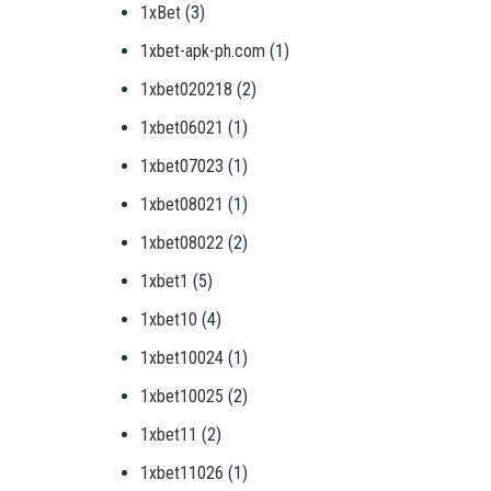
1xBet
(3)
1xbet-apk-ph.com
(1)
1xbet020218
(2)
1xbet06021
(1)
1xbet07023
(1)
1xbet08021
(1)
1xbet08022
(2)
1xbet1
(5)
1xbet10
(4)
1xbet10024
(1)
1xbet10025
(2)
1xbet11
(2)
1xbet11026
(1)