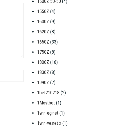
1500Z 50-50
(4)
1550Z
(4)
1600Z
(9)
1620Z
(8)
1650Z
(33)
1750Z
(8)
1800Z
(16)
1830Z
(8)
1990Z
(7)
1bet210218
(2)
1Mostbet
(1)
1win-eg.net
(1)
1win-ve.net x
(1)