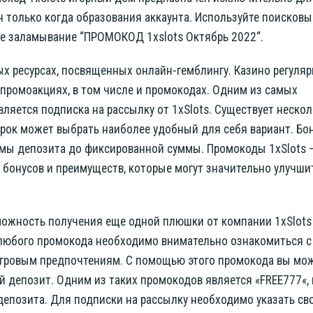
 только когда образования аккаунта. Используйте поисковы
е заламывание “ПРОМОКОД 1xslots Октябрь 2022“.
 ресурсах, посвященных онлайн-гемблингу. Казино регуляр
промоакциях, в том числе и промокодах. Одним из самых
яется подписка на рассылку от 1xSlots. Существует нескол
грок может выбрать наиболее удобный для себя вариант. Бо
ммы депозита до фиксированной суммы. Промокоды 1xSlots —
у бонусов и преимуществ, которые могут значительно улучши
можность получения еще одной плюшки от компании 1xSlots
любого промокода необходимо внимательно ознакомиться с
 игровым предпочтениям. С помощью этого промокода вы мо
й депозит. Одним из таких промокодов является «FREE777«,
епозита. Для подписки на рассылку необходимо указать св