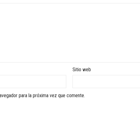
Sitio web
navegador para la próxima vez que comente.