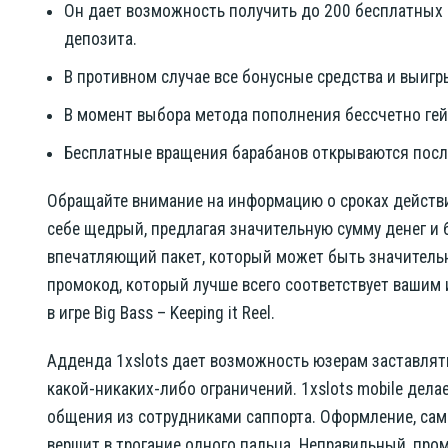
Он дает возможность получить до 200 бесплатных
депозита.
В противном случае все бонусные средства и выиг
В момент выбора метода пополнения бессчетно ге
Бесплатные вращения барабанов открываются посл
Обращайте внимание на информацию о сроках действи
себе щедрый, предлагая значительную сумму денег и
впечатляющий пакет, который может быть значитель
промокод, который лучше всего соответствует вашим
в игре Big Bass – Keeping it Reel.
Адденда 1xslots дает возможность юзерам заставлять
какой-никаких-либо ограничений. 1xslots mobile дел
общения из сотрудниками саппорта. Оформление, сам
вершит в трогание одного пальца. Неправильный, пр