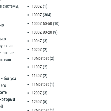
е системы,
1000Z
(1)
1000Z
(304)
1000Z 50-50
(10)
но
1000Z 80-20
(9)
ько
100bZ
(3)
нусы на
1020Z
(2)
 это не
10Mostbet
(2)
ть ваш
1100Z
(2)
1140Z
(2)
 – бонуса
11Mostbet
(1)
 его
жете
1200Z
(3)
 который
1250Z
(5)
ой
12Mostbet
(1)