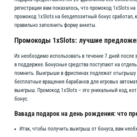
регистрации вам показалось, что промокод 1xSlots на
промокод 1xSlots на бездепозитный бонус сработал, 
правильно заполнить форму анкеты.
Промокоды 1xSlots: лучшие предложе
Их необходимо использовать в течение 7 дней после 
в поддержке. Бонусные средства поступают на отдел
помнить. Выигрыши в фриспинах подлежат отыгрышу с
бесплатные вращения барабанов для игровых автомат
выигрыш. Промокод 1xSlots – это уникальный код, ко
бонус.
Вавада подарок на день рождения: что п
Итак, чтобы получить выигрыш от бонуса, вам необх