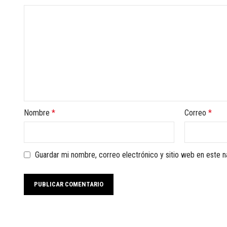
Nombre
*
Correo
*
Guardar mi nombre, correo electrónico y sitio web en este 