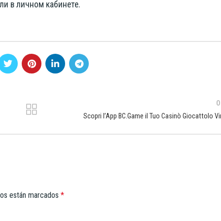
ли в личном кабинете.
O
Scopri l’App BC.Game il Tuo Casinò Giocattolo Vi
dos están marcados
*