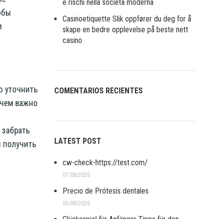
e rischi nella società moderna
обы
Casinoetiquette Slik oppfører du deg for å
и
skape en bedre opplevelse på beste nett
casino
о уточнить
COMENTARIOS RECIENTES
 чем важно
 забрать
LATEST POST
и получить
cw-check-https://test.com/
07/08/2026
Precio de Prótesis dentales
05/08/2026