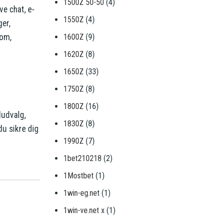
1500Z 50-50
(4)
e chat, e-
1550Z
(4)
ger,
 om,
1600Z
(9)
1620Z
(8)
1650Z
(33)
1750Z
(8)
1800Z
(16)
ludvalg,
1830Z
(8)
du sikre dig
1990Z
(7)
1bet210218
(2)
1Mostbet
(1)
1win-eg.net
(1)
1win-ve.net x
(1)