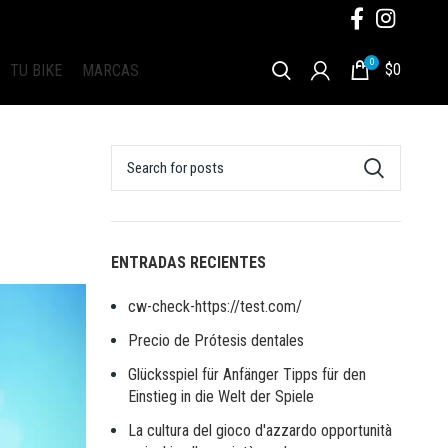
0
$
0
TU BIKE
MARCAS
ENTRADAS RECIENTES
cw-check-https://test.com/
Precio de Prótesis dentales
Glücksspiel für Anfänger Tipps für den
Einstieg in die Welt der Spiele
La cultura del gioco d'azzardo opportunità