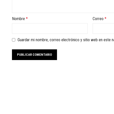
Nombre
*
Correo
*
Guardar mi nombre, correo electrónico y sitio web en este 