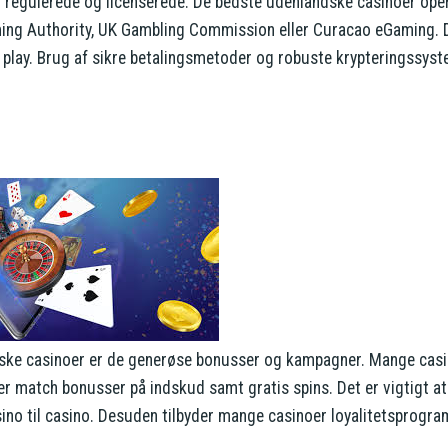
ligt regulerede og licenserede. De bedste udenlandske casinoer op
ng Authority, UK Gambling Commission eller Curacao eGaming. De
ir play. Brug af sikre betalingsmetoder og robuste krypteringssys
andske casinoer er de generøse bonusser og kampagner. Mange cas
erer match bonusser på indskud samt gratis spins. Det er vigtigt a
asino til casino. Desuden tilbyder mange casinoer loyalitetsprogr