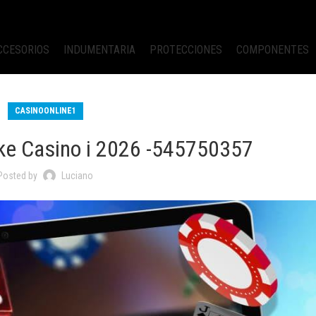
CCESORIOS
INDUMENTARIA
PROTECCIONES
COMPONENTES
CASINOONLINE1
ke Casino i 2026 -545750357
Posted by
Luciano