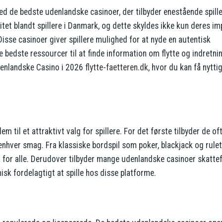
ed de bedste udenlandske casinoer, der tilbyder enestående spille
itet blandt spillere i Danmark, og dette skyldes ikke kun deres i
Disse casinoer giver spillere mulighed for at nyde en autentisk
 bedste ressourcer til at finde information om flytte og indretnin
denlandske Casino i 2026
flytte-faetteren.dk
, hvor du kan få nyttige
til et attraktivt valg for spillere. For det første tilbyder de of
 enhver smag. Fra klassiske bordspil som poker, blackjack og rulett
 for alle. Derudover tilbyder mange udenlandske casinoer skattef
isk fordelagtigt at spille hos disse platforme.