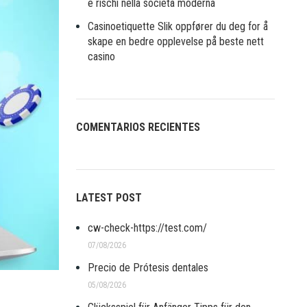
e rischi nella società moderna
Casinoetiquette Slik oppfører du deg for å
skape en bedre opplevelse på beste nett
casino
COMENTARIOS RECIENTES
LATEST POST
cw-check-https://test.com/
07/08/2026
Precio de Prótesis dentales
05/08/2026