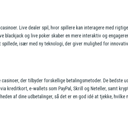
casinoer. Live dealer spil, hvor spillere kan interagere med rigtige
 live blackjack og live poker skaber en mere interaktiv og engager
 spillede, især med ny teknologi, der giver mulighed for innovati
ge casinoer, der tilbyder forskellige betalingsmetoder. De bedste 
via kreditkort, e-wallets som PayPal, Skrill og Neteller, samt kry
eden af dine udbetalinger, så det er en god idé at tjekke, hvilke