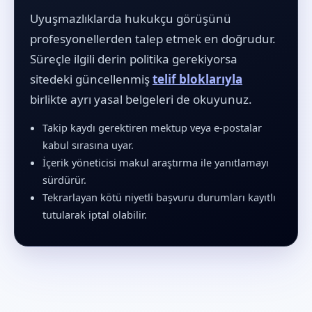
Uyuşmazlıklarda hukukçu görüşünü
profesyonellerden talep etmek en doğrudur.
Süreçle ilgili derin politika gerekiyorsa
sitedeki güncellenmiş
telif bloklarıyla
birlikte ayrı yasal belgeleri de okuyunuz.
Takip kaydı gerektiren mektup veya e-postalar
kabul sırasına uyar.
İçerik yöneticisi makul araştırma ile yanıtlamayı
sürdürür.
Tekrarlayan kötü niyetli başvuru durumları kayıtlı
tutularak iptal olabilir.