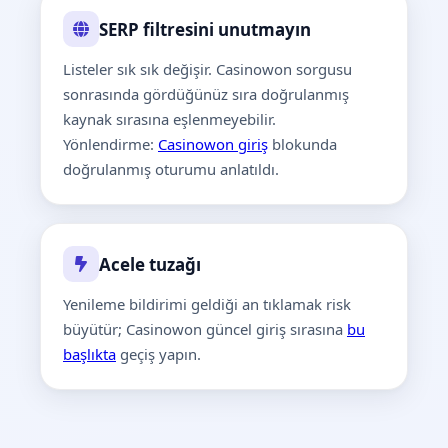
SERP filtresini unutmayın
Listeler sık sık değişir. Casinowon sorgusu
sonrasında gördüğünüz sıra doğrulanmış
kaynak sırasına eşlenmeyebilir.
Yönlendirme:
Casinowon giriş
blokunda
doğrulanmış oturumu anlatıldı.
Acele tuzağı
Yenileme bildirimi geldiği an tıklamak risk
büyütür; Casinowon güncel giriş sırasına
bu
başlıkta
geçiş yapın.