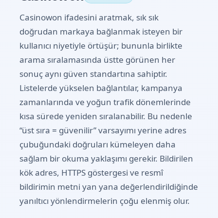
Casinowon ifadesini aratmak, sık sık
doğrudan markaya bağlanmak isteyen bir
kullanıcı niyetiyle örtüşür; bununla birlikte
arama sıralamasında üstte görünen her
sonuç aynı güven standartına sahiptir.
Listelerde yükselen bağlantılar, kampanya
zamanlarında ve yoğun trafik dönemlerinde
kısa sürede yeniden sıralanabilir. Bu nedenle
“üst sıra = güvenilir” varsayımı yerine adres
çubuğundaki doğruları kümeleyen daha
sağlam bir okuma yaklaşımı gerekir. Bildirilen
kök adres, HTTPS göstergesi ve resmî
bildirimin metni yan yana değerlendirildiğinde
yanıltıcı yönlendirmelerin çoğu elenmiş olur.