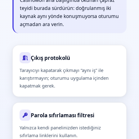
Casinowon ana başlığında okunan çapraz
teyidi burada sürdürün: doğrulanmış iki
kaynak aynı yönde konuşmuyorsa oturumu
açmadan ara verin.
Çıkış protokolü
Tarayıcıyı kapatarak çıkmayı “aynı iş” ile
karıştırmayın; oturumu uygulama içinden
kapatmak gerek.
Parola sıfırlaması filtresi
Yalnızca kendi panelinizden istediğiniz
sıfırlama linklerini kullanın.