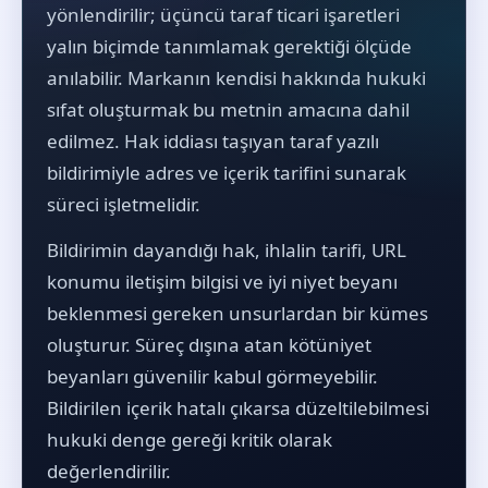
yönlendirilir; üçüncü taraf ticari işaretleri
yalın biçimde tanımlamak gerektiği ölçüde
anılabilir. Markanın kendisi hakkında hukuki
sıfat oluşturmak bu metnin amacına dahil
edilmez. Hak iddiası taşıyan taraf yazılı
bildirimiyle adres ve içerik tarifini sunarak
süreci işletmelidir.
Bildirimin dayandığı hak, ihlalin tarifi, URL
konumu iletişim bilgisi ve iyi niyet beyanı
beklenmesi gereken unsurlardan bir kümes
oluşturur. Süreç dışına atan kötüniyet
beyanları güvenilir kabul görmeyebilir.
Bildirilen içerik hatalı çıkarsa düzeltilebilmesi
hukuki denge gereği kritik olarak
değerlendirilir.