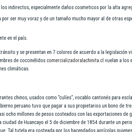
los indirectos, especialmente daños cosmeticos por la alta agre
iza por ser muy voraz y de un tamaño mucho mayor al de otras esp
te en el país.
tránsito y se presentan en 7 colores de acuerdo a la legislación v
jambres de coccinélidos
comercializadoralachinita.cl
vuelan a los e
nes climáticas.
rantes chinos, usados como "culíes", vocablo cantonés para escl
 gobierno peruano tuvo que pagar a sus propietarios un bono de tr
asi ocho millones de pesos costeados con las exportaciones de 
 la ciudad de Huancayo el 5 de diciembre de 1854 durante un peri
que. Tal tutela era costeada por los hacendados agrícolas quien