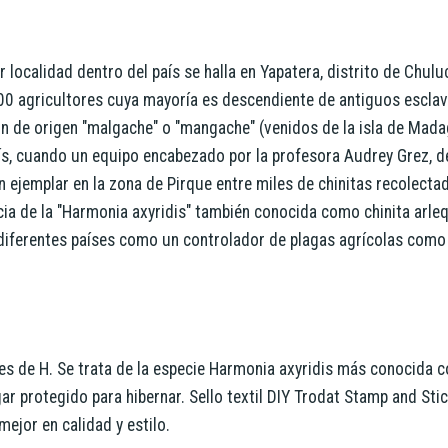
ocalidad dentro del país se halla en Yapatera, distrito de Chuluc
00 agricultores cuya mayoría es descendiente de antiguos escla
n de origen "malgache" o "mangache" (venidos de la isla de Mada
ís, cuando un equipo encabezado por la profesora Audrey Grez, de
un ejemplar en la zona de Pirque entre miles de chinitas recolecta
cia de la "Harmonia axyridis" también conocida como chinita arle
 diferentes países como un controlador de plagas agrícolas como
nes de H. Se trata de la especie Harmonia axyridis más conocida 
 protegido para hibernar. Sello textil DIY Trodat Stamp and Stick
mejor en calidad y estilo.