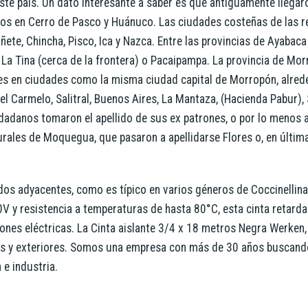
este país. Un dato interesante a saber es que antiguamente llega
ados en Cerro de Pasco y Huánuco. Las ciudades costeñas de las 
te, Chincha, Pisco, Ica y Nazca. Entre las provincias de Ayabaca
a Tina (cerca de la frontera) o Pacaipampa. La provincia de Mor
s en ciudades como la misma ciudad capital de Morropón, alred
l Carmelo, Salitral, Buenos Aires, La Mantaza, (Hacienda Pabur),
udadanos tomaron el apellido de sus ex patrones, o por lo menos 
urales de Moquegua, que pasaron a apellidarse Flores o, en última
os adyacentes, como es típico en varios géneros de Coccinellina
 y resistencia a temperaturas de hasta 80°C, esta cinta retardan
ones eléctricas. La Cinta aislante 3/4 x 18 metros Negra Werken, 
ores y exteriores. Somos una empresa con más de 30 años buscand
 e industria.