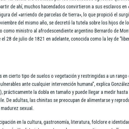
artir de ahí, muchos hacendados convirtieron a sus esclavos en
figura del «arriendo de parcelas de tierra», lo que propició el sur
viembre del mismo año, se decretó la tutela sobre los hijos de l
ndo como ministro al afrodescendiente argentino Bernardo de Mo
 el 28 de julio de 1821 en adelante, conocida como la ley de "libe
en cierto tipo de suelos o vegetación y restringidas a un rango
vulnerables ante cualquier intervención humana”, explica González
va), prácticamente la dobla en tamaño y puede llegar a medir hasta
e. De adultas, las chinitas se preocupan de alimentarse y reprodu
u madurez sexual.
ación en la cultura, gastronomía, literatura, folclore e identida