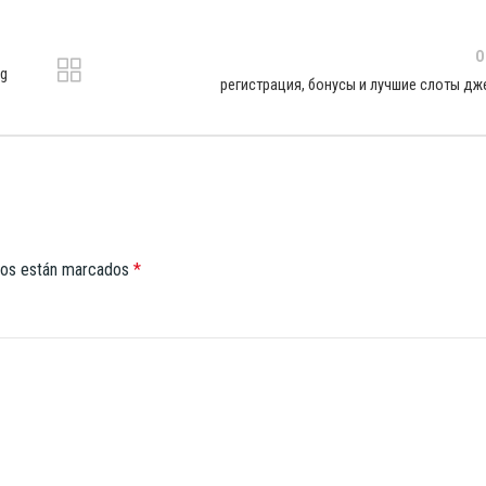
O
ng
регистрация, бонусы и лучшие слоты дж
dos están marcados
*