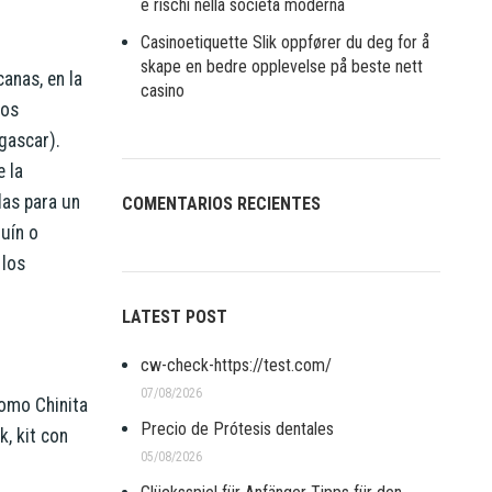
e rischi nella società moderna
Casinoetiquette Slik oppfører du deg for å
skape en bedre opplevelse på beste nett
anas, en la
casino
vos
gascar).
 la
das para un
COMENTARIOS RECIENTES
quín o
 los
LATEST POST
cw-check-https://test.com/
07/08/2026
como Chinita
Precio de Prótesis dentales
, kit con
05/08/2026