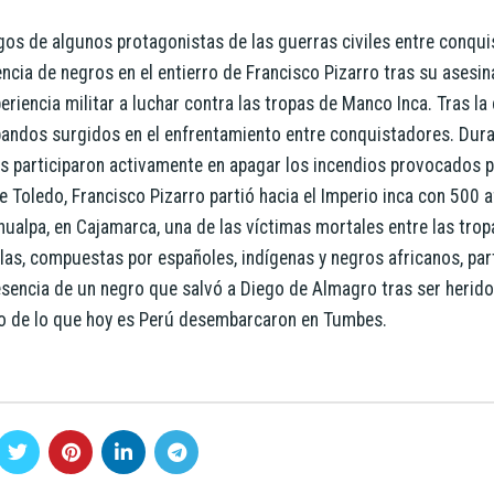
s de algunos protagonistas de las guerras civiles entre conqu
ncia de negros en el entierro de Francisco Pizarro tras su asesin
periencia militar a luchar contra las tropas de Manco Inca.​ Tras l
 bandos surgidos en el enfrentamiento entre conquistadores. Duran
s participaron activamente en apagar los incendios provocados p
 Toledo, Francisco Pizarro partió hacia el Imperio inca con 500 
hualpa, en Cajamarca, una de las víctimas mortales entre las trop
olas, compuestas por españoles, indígenas y negros africanos, par
resencia de un negro que salvó a Diego de Almagro tras ser herid
orio de lo que hoy es Perú desembarcaron en Tumbes.