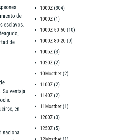
 «peones
1000Z
(304)
gimiento de
1000Z
(1)
os esclavos.
1000Z 50-50
(10)
nteagudo,
1000Z 80-20
(9)
rtad de
100bZ
(3)
1020Z
(2)
10Mostbet
(2)
 de
1100Z
(2)
. Su ventaja
1140Z
(2)
 ocho
11Mostbet
(1)
cirse, en
1200Z
(3)
1250Z
(5)
d nacional
12Mostbet
(1)