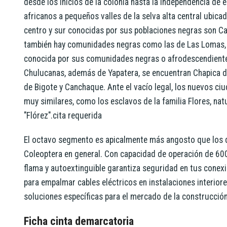
desde los inicios de la colonia hasta la independencia de 
africanos a pequeños valles de la selva alta central ubic
centro y sur conocidas por sus poblaciones negras son Cañe
también hay comunidades negras como las de Las Lomas, L
conocida por sus comunidades negras o afrodescendiente
Chulucanas, además de Yapatera, se encuentran Chapica de
de Bigote y Canchaque. Ante el vacío legal, los nuevos ci
muy similares, como los esclavos de la familia Flores, nat
"Flórez".cita requerida
El octavo segmento es apicalmente más angosto que los d
Coleoptera en general. Con capacidad de operación de 600V
flama y autoextinguible garantiza seguridad en tus conexi
para empalmar cables eléctricos en instalaciones interi
soluciones específicas para el mercado de la construcción
Ficha cinta demarcatoria