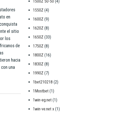
1500Z 50-50
(4)
istadores
1550Z
(4)
ato en
1600Z
(9)
a conquista
1620Z
(8)
te el sitio
1650Z
(33)
or los
africanos de
1750Z
(8)
as
1800Z
(16)
tieron hacia
1830Z
(8)
o con una
1990Z
(7)
1bet210218
(2)
1Mostbet
(1)
1win-eg.net
(1)
1win-ve.net x
(1)