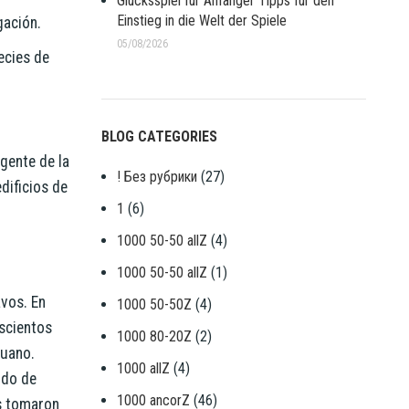
Glücksspiel für Anfänger Tipps für den
Einstieg in die Welt der Spiele
gación.
05/08/2026
ecies de
BLOG CATEGORIES
igente de la
! Без рубрики
(27)
dificios de
1
(6)
1000 50-50 allZ
(4)
1000 50-50 allZ
(1)
avos. En
1000 50-50Z
(4)
escientos
1000 80-20Z
(2)
guano.
1000 allZ
(4)
odo de
1000 ancorZ
(46)
es tomaron