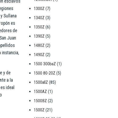
ron esclavos
regiones
1300Z
(7)
 y Sullana
1340Z
(3)
ropón es
1350Z
(6)
edores de
1390Z
(5)
 San Juan
apellidos
1480Z
(2)
 instancia,
1490Z
(2)
1500 300baZ
(1)
e y de
1500 80-20Z
(5)
te a la
1500allZ
(85)
es ideal
1500AZ
(1)
o
1500BZ
(2)
1500Z
(21)