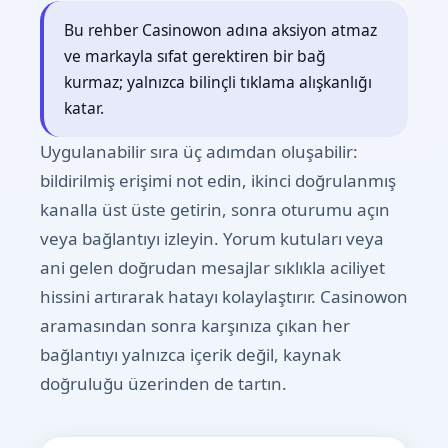
Bu rehber Casinowon adına aksiyon atmaz
ve markayla sıfat gerektiren bir bağ
kurmaz; yalnızca bilinçli tıklama alışkanlığı
katar.
Uygulanabilir sıra üç adımdan oluşabilir:
bildirilmiş erişimi not edin, ikinci doğrulanmış
kanalla üst üste getirin, sonra oturumu açın
veya bağlantıyı izleyin. Yorum kutuları veya
ani gelen doğrudan mesajlar sıklıkla aciliyet
hissini artırarak hatayı kolaylaştırır. Casinowon
aramasından sonra karşınıza çıkan her
bağlantıyı yalnızca içerik değil, kaynak
doğruluğu üzerinden de tartın.