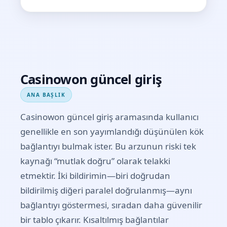
Casinowon güncel giriş
ANA BAŞLIK
Casinowon güncel giriş aramasında kullanıcı
genellikle en son yayımlandığı düşünülen kök
bağlantıyı bulmak ister. Bu arzunun riski tek
kaynağı “mutlak doğru” olarak telakki
etmektir. İki bildirimin—biri doğrudan
bildirilmiş diğeri paralel doğrulanmış—aynı
bağlantıyı göstermesi, sıradan daha güvenilir
bir tablo çıkarır. Kısaltılmış bağlantılar