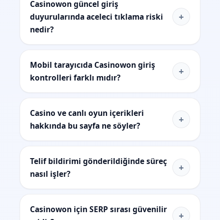
Casinowon güncel giriş
+
duyurularında aceleci tıklama riski
nedir?
Mobil tarayıcıda Casinowon giriş
+
kontrolleri farklı mıdır?
Casino ve canlı oyun içerikleri
+
hakkında bu sayfa ne söyler?
Telif bildirimi gönderildiğinde süreç
+
nasıl işler?
Casinowon için SERP sırası güvenilir
+