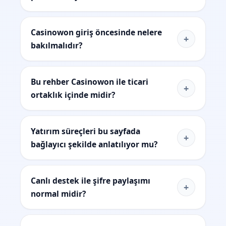
Casinowon giriş öncesinde nelere
+
bakılmalıdır?
Bu rehber Casinowon ile ticari
+
ortaklık içinde midir?
Yatırım süreçleri bu sayfada
+
bağlayıcı şekilde anlatılıyor mu?
Canlı destek ile şifre paylaşımı
+
normal midir?