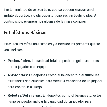
Existen multitud de estadísticas que se pueden analizar en el
ámbito deportivo, y cada deporte tiene sus particularidades. A
continuación, enumeramos algunas de las más comunes:
Estadísticas Básicas
Estas son las cifras más simples y a menudo las primeras que se
ven. Incluyen:
Puntos/Goles:
La cantidad total de puntos o goles anotados
por un jugador o un equipo.
Asistencias:
En deportes como el baloncesto o el fútbol, las
asistencias son cruciales para medir la capacidad de un jugador
para contribuir al juego.
Rebotes/Defensivas:
En deportes como el baloncesto, estos
números pueden indicar la capacidad de un jugador para