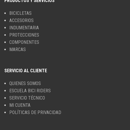
PRODUCTOS Y SERVICIOS
BICICLETAS
ACCESORIOS
INDUMENTARIA
PROTECCIONES
COMPONENTES
MARCAS
SERVICIO AL CLIENTE
QUIENES SOMOS
ESCUELA BICI RIDERS
SERVICIO TÉCNICO
MI CUENTA
POLÍTICAS DE PRIVACIDAD