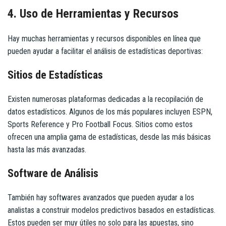
4. Uso de Herramientas y Recursos
Hay muchas herramientas y recursos disponibles en línea que
pueden ayudar a facilitar el análisis de estadísticas deportivas:
Sitios de Estadísticas
Existen numerosas plataformas dedicadas a la recopilación de
datos estadísticos. Algunos de los más populares incluyen ESPN,
Sports Reference y Pro Football Focus. Sitios como estos
ofrecen una amplia gama de estadísticas, desde las más básicas
hasta las más avanzadas.
Software de Análisis
También hay softwares avanzados que pueden ayudar a los
analistas a construir modelos predictivos basados en estadísticas.
Estos pueden ser muy útiles no solo para las apuestas, sino