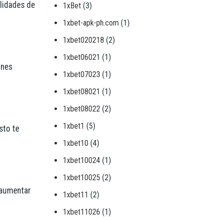
ilidades de
1xBet
(3)
1xbet-apk-ph.com
(1)
1xbet020218
(2)
1xbet06021
(1)
ones
1xbet07023
(1)
1xbet08021
(1)
1xbet08022
(2)
1xbet1
(5)
sto te
1xbet10
(4)
1xbet10024
(1)
1xbet10025
(2)
 aumentar
1xbet11
(2)
1xbet11026
(1)