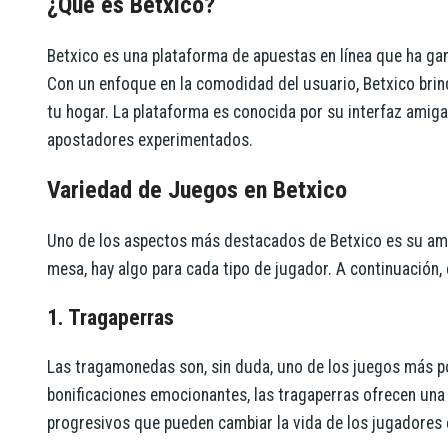
¿Qué es Betxico?
Betxico es una plataforma de apuestas en línea que ha ga
Con un enfoque en la comodidad del usuario, Betxico bri
tu hogar. La plataforma es conocida por su interfaz ami
apostadores experimentados.
Variedad de Juegos en Betxico
Uno de los aspectos más destacados de Betxico es su am
mesa, hay algo para cada tipo de jugador. A continuación
1. Tragaperras
Las tragamonedas son, sin duda, uno de los juegos más po
bonificaciones emocionantes, las tragaperras ofrecen una
progresivos que pueden cambiar la vida de los jugadores 