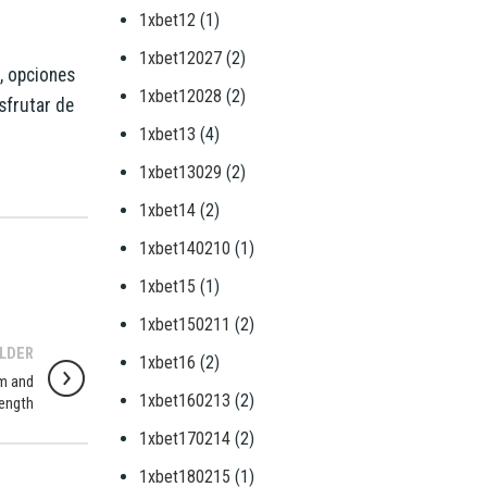
1xbet12
(1)
1xbet12027
(2)
, opciones
1xbet12028
(2)
sfrutar de
1xbet13
(4)
1xbet13029
(2)
1xbet14
(2)
1xbet140210
(1)
1xbet15
(1)
1xbet150211
(2)
LDER
1xbet16
(2)
om and
1xbet160213
(2)
ength
1xbet170214
(2)
1xbet180215
(1)