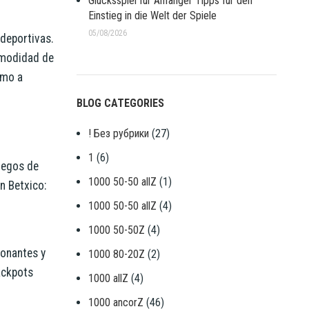
Glücksspiel für Anfänger Tipps für den
Einstieg in die Welt der Spiele
05/08/2026
deportivas.
omodidad de
omo a
BLOG CATEGORIES
! Без рубрики
(27)
1
(6)
uegos de
1000 50-50 allZ
(1)
n Betxico:
1000 50-50 allZ
(4)
1000 50-50Z
(4)
ionantes y
1000 80-20Z
(2)
ackpots
1000 allZ
(4)
1000 ancorZ
(46)