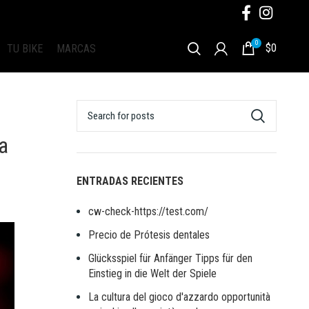
0
$
0
TU BIKE
MARCAS
a
ENTRADAS RECIENTES
cw-check-https://test.com/
Precio de Prótesis dentales
Glücksspiel für Anfänger Tipps für den
Einstieg in die Welt der Spiele
La cultura del gioco d'azzardo opportunità