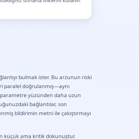
stediğiniz sıfırlama linklerini kullanın.
antıyı bulmak ister. Bu arzunun riski
ğeri paralel doğrulanmış—aynı
link) parametre yüzünden daha uzun
buğunuzdaki bağlantılar, son
nmiş bildirimin metni ile çakıştırmayı
en küçük ama kritik dokunuştur.