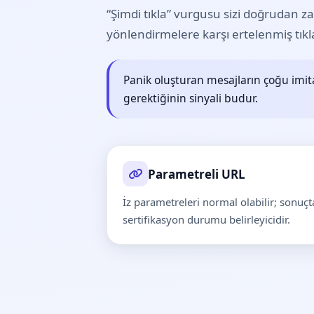
“Şimdi tıkla” vurgusu sizi doğrudan za
yönlendirmelere karşı ertelenmiş tıkl
Panik oluşturan mesajların çoğu imit
gerektiğinin sinyali budur.
Parametreli URL
İz parametreleri normal olabilir; sonuç
sertifikasyon durumu belirleyicidir.