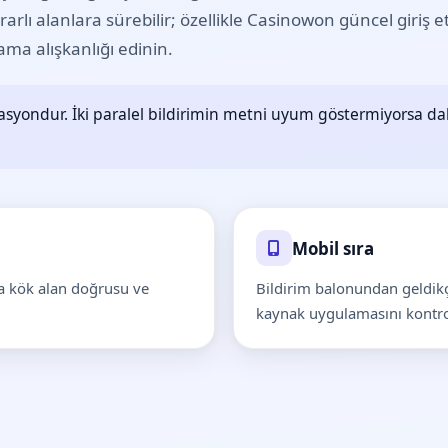
rarlı alanlara sürebilir; özellikle Casinowon güncel giriş
ama alışkanlığı edinin.
asyondur. İki paralel bildirimin metni uyum göstermiyorsa dah
Mobil sıra
ta kök alan doğrusu ve
Bildirim balonundan geldikçe
kaynak uygulamasını kontro