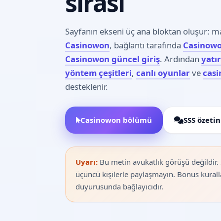
sırası
Sayfanın ekseni üç ana bloktan oluşur: 
Casinowon
, bağlantı tarafında
Casinowo
Casinowon güncel giriş
. Ardından
yatı
yöntem çeşitleri
,
canlı oyunlar
ve
casi
desteklenir.
Casinowon bölümü
SSS özetin
Uyarı:
Bu metin avukatlık görüşü değildir. Ş
üçüncü kişilerle paylaşmayın. Bonus kurall
duyurusunda bağlayıcıdır.