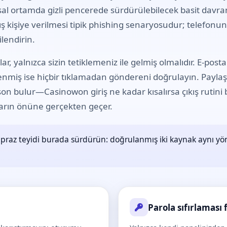
rtamda gizli pencerede sürdürülebilecek basit davranış
nlış kişiye verilmesi tipik phishing senaryosudur; telef
ilendirin.
lar, yalnızca sizin tetiklemeniz ile gelmiş olmalıdır. E-pos
enmiş ise hiçbir tıklamadan göndereni doğrulayın. Payla
 son bulur—Casinowon giriş ne kadar kısalırsa çıkış rutin
ların önüne gerçekten geçer.
praz teyidi burada sürdürün: doğrulanmış iki kaynak aynı
Parola sıfırlaması f