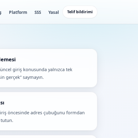
ş
Platform
SSS
Yasal
Telif bildirimi
lemesi
ncel giriş konusunda yalnızca tek
esin gerçek” saymayın.
sı
iriş öncesinde adres çubuğunu formdan
tutun.