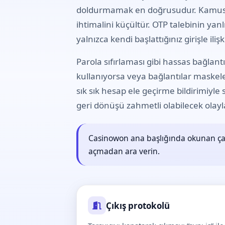
doldurmamak en doğrusudur. Kamusal o
ihtimalini küçültür. OTP talebinin ya
yalnızca kendi başlattığınız girişle ilişk
Parola sıfırlaması gibi hassas bağlantı
kullanıyorsa veya bağlantılar maskel
sık sık hesap ele geçirme bildirimiyle
geri dönüşü zahmetli olabilecek olay
Casinowon ana başlığında okunan ça
açmadan ara verin.
Çıkış protokolü