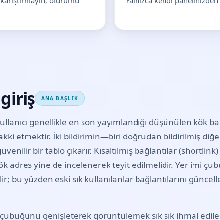
le karıştırmayın; oturumu
Yalnızca kendi panelinizden i
giriş
ANA BAŞLIK
lanıcı genellikle en son yayımlandığı düşünülen kök bağl
akki etmektir. İki bildirimin—biri doğrudan bildirilmiş di
üvenilir bir tablo çıkarır. Kısaltılmış bağlantılar (short
k adres yine de incelenerek teyit edilmelidir. Yer imi çu
 bu yüzden eski sık kullanılanlar bağlantılarını güncelle
es çubuğunu genişleterek görüntülemek sık sık ihmal edil