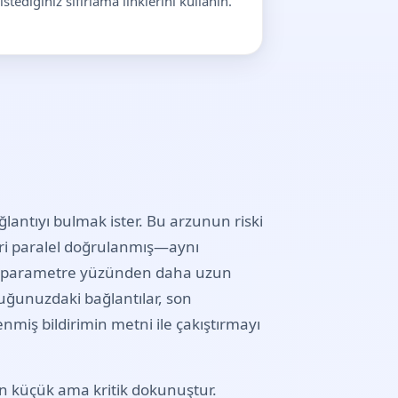
stediğiniz sıfırlama linklerini kullanın.
antıyı bulmak ister. Bu arzunun riski
ğeri paralel doğrulanmış—aynı
link) parametre yüzünden daha uzun
buğunuzdaki bağlantılar, son
nmiş bildirimin metni ile çakıştırmayı
en küçük ama kritik dokunuştur.