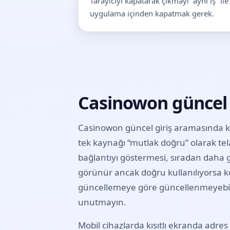
Tarayıcıyı kapatarak çıkmayı “aynı iş” i
uygulama içinden kapatmak gerek.
Casinowon güncel 
Casinowon güncel giriş aramasında kul
tek kaynağı “mutlak doğru” olarak tel
bağlantıyı göstermesi, sıradan daha g
görünür ancak doğru kullanılıyorsa kö
güncellemeye göre güncellenmeyebilir;
unutmayın.
Mobil cihazlarda kısıtlı ekranda adr