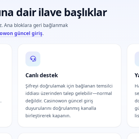
na dair ilave başlıklar
z. Ana bloklara geri bağlanmak
owon güncel giriş
.
Canlı destek
Y
Şifreyi doğrulamak için bağlanan temsilci
H
iddiası üzerinden talep gelebilir—normal
se
.
değildir. Casinowon güncel giriş
do
duyurularını doğrulanmış kanalla
g
birleştirerek kapanın.
li