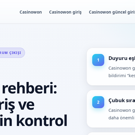
Casinowon
Casinowon giriş
Casinowon güncel giri
RUM ÇIKIŞI
Duyuru eş
Casinowon gü
bildirimi “k
 rehberi:
iş ve
Çubuk sıra
Casinowon g
in kontrol
daha önemli 