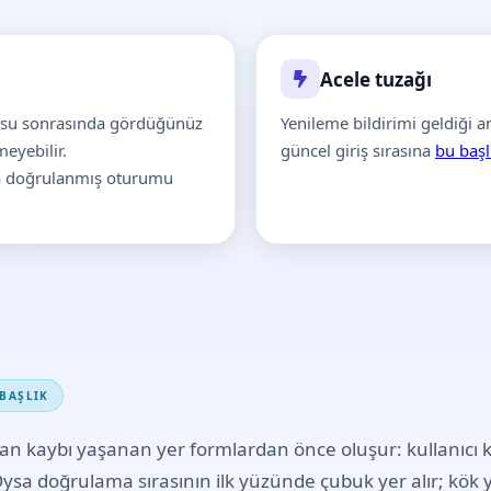
Acele tuzağı
rgusu sonrasında gördüğünüz
Yenileme bildirimi geldiği 
eyebilir.
güncel giriş sırasına
bu başl
 doğrulanmış oturumu
BAŞLIK
an kaybı yaşanan yer formlardan önce oluşur: kullanıcı k
 Oysa doğrulama sırasının ilk yüzünde çubuk yer alır; kö