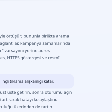
yle örtüşür; bununla birlikte arama
 bağlantılar, kampanya zamanlarında
ir” varsayımı yerine adres
es, HTTPS göstergesi ve resmî
çli tıklama alışkanlığı katar.
a üst üste getirin, sonra oturumu açın
artırarak hatayı kolaylaştırır.
ruluğu üzerinden de tartın.