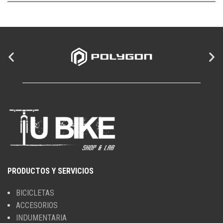
PRODUCTOS Y SERVICIOS
BICICLETAS
ACCESORIOS
INDUMENTARIA