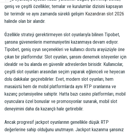
geniş ve çeşitli özellikler, temalar ve kurulumlar dizisini kapsayan
bir terimdir ve aynı zamanda sürekli gelişim
Kazandıran slot 2026
halinde olan bir alandır.
Özellikle strateji gerektirmeyen slot oyunlarıyla bilinen Tipobet,
şansına güvenenlerin memnuniyetini kazanmaya devam ediyor.
Tipobet, geniş oyun seçenekleri ve kullanıcı dostu arayüzüyle öne
çıkan bir platformdur. Slot oyunları, şansını denemek isteyenler için
idealdir ve bu alanda en güvenilir adreslerden birisidir. Kullanıcılar,
çeşitli slot oyunları arasından seçim yaparak eğlenceli ve heyecan
dolu dakikalar geçirebilirler. Evet, modern slot oyunları, hem
masaüstü hem de mobil platformlarda aynı RTP oranlarına ve
kazanç potansiyeline sahiptir. Hatta bazı casino platformları, mobil
oyunculara özel bonuslar ve promosyonlar sunarak, mobil slot
deneyimini daha da kazançlı hale getirebilir.
Ancak progresif jackpot oyunlarının genellikle düşük RTP
değerlerine sahip olduğunu unutmayın. Jackpot kazanma şansınız