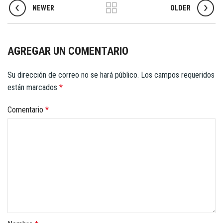
NEWER
OLDER
AGREGAR UN COMENTARIO
Su dirección de correo no se hará público.
Los campos requeridos
están marcados
*
Comentario
*