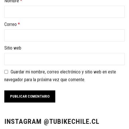
Nombre
*
Correo
*
Sitio web
Guardar mi nombre, correo electrónico y sitio web en este
navegador para la próxima vez que comente.
INSTAGRAM @TUBIKECHILE.CL