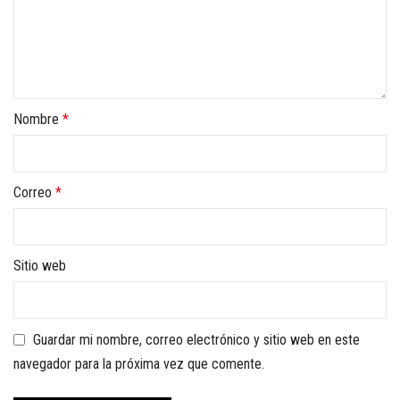
Nombre
*
Correo
*
Sitio web
Guardar mi nombre, correo electrónico y sitio web en este
navegador para la próxima vez que comente.