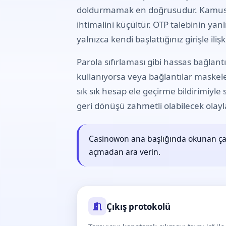
doldurmamak en doğrusudur. Kamusal o
ihtimalini küçültür. OTP talebinin ya
yalnızca kendi başlattığınız girişle ilişk
Parola sıfırlaması gibi hassas bağlantı
kullanıyorsa veya bağlantılar maskel
sık sık hesap ele geçirme bildirimiyle
geri dönüşü zahmetli olabilecek olay
Casinowon ana başlığında okunan ça
açmadan ara verin.
Çıkış protokolü