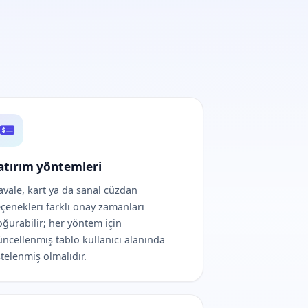
atırım yöntemleri
avale, kart ya da sanal cüzdan
çenekleri farklı onay zamanları
ğurabilir; her yöntem için
üncellenmiş tablo kullanıcı alanında
stelenmiş olmalıdır.