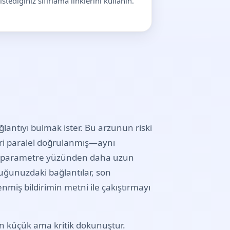
stediğiniz sıfırlama linklerini kullanın.
antıyı bulmak ister. Bu arzunun riski
ğeri paralel doğrulanmış—aynı
link) parametre yüzünden daha uzun
buğunuzdaki bağlantılar, son
nmiş bildirimin metni ile çakıştırmayı
en küçük ama kritik dokunuştur.