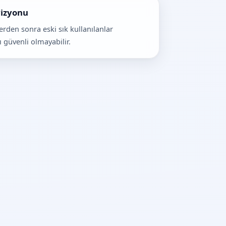
vizyonu
rden sonra eski sık kullanılanlar
ı güvenli olmayabilir.