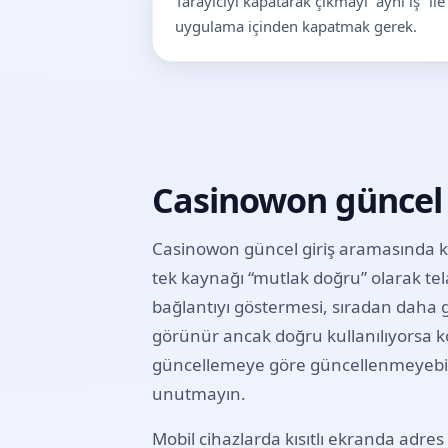
Tarayıcıyı kapatarak çıkmayı “aynı iş” i
uygulama içinden kapatmak gerek.
Casinowon güncel 
Casinowon güncel giriş aramasında kul
tek kaynağı “mutlak doğru” olarak tel
bağlantıyı göstermesi, sıradan daha g
görünür ancak doğru kullanılıyorsa kö
güncellemeye göre güncellenmeyebilir;
unutmayın.
Mobil cihazlarda kısıtlı ekranda adr