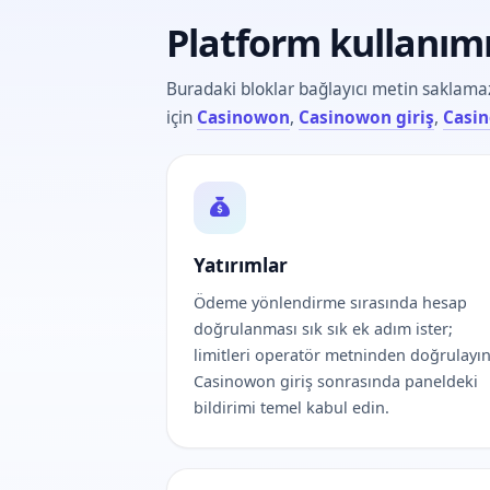
Platform kullanımı
Buradaki bloklar bağlayıcı metin saklama
için
Casinowon
,
Casinowon giriş
,
Casin
Yatırımlar
Ödeme yönlendirme sırasında hesap
doğrulanması sık sık ek adım ister;
limitleri operatör metninden doğrulayın
Casinowon giriş sonrasında paneldeki
bildirimi temel kabul edin.