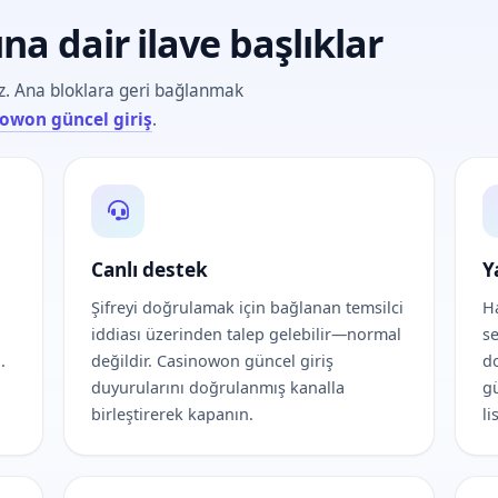
na dair ilave başlıklar
z. Ana bloklara geri bağlanmak
owon güncel giriş
.
Canlı destek
Y
Şifreyi doğrulamak için bağlanan temsilci
H
iddiası üzerinden talep gelebilir—normal
se
.
değildir. Casinowon güncel giriş
do
duyurularını doğrulanmış kanalla
g
birleştirerek kapanın.
li