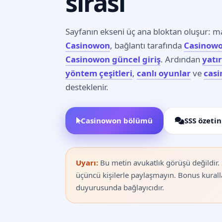
sırası
Sayfanın ekseni üç ana bloktan oluşur: 
Casinowon
, bağlantı tarafında
Casinowo
Casinowon güncel giriş
. Ardından
yatı
yöntem çeşitleri
,
canlı oyunlar
ve
casi
desteklenir.
Casinowon bölümü
SSS özetin
Uyarı:
Bu metin avukatlık görüşü değildir. Ş
üçüncü kişilerle paylaşmayın. Bonus kurall
duyurusunda bağlayıcıdır.