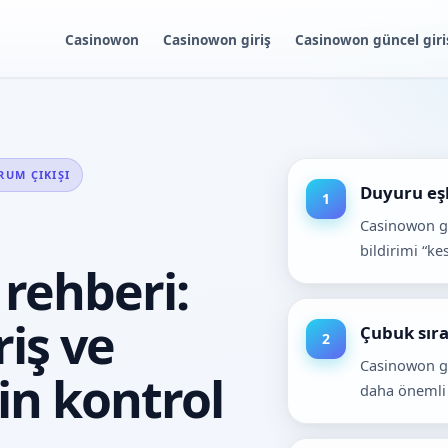
Casinowon
Casinowon giriş
Casinowon güncel giri
RUM ÇIKIŞI
Duyuru eş
Casinowon gü
bildirimi “k
 rehberi:
iş ve
Çubuk sıra
Casinowon g
in kontrol
daha önemli 