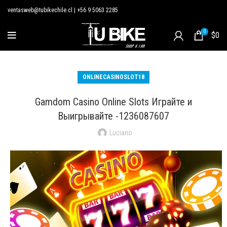
ventasweb@tubikechile.cl
|
+56 9 5063 2285
0
$
0
ONLINECASINOSLOT18
Gamdom Casino Online Slots Играйте и
Выигрывайте -1236087607
Luciano