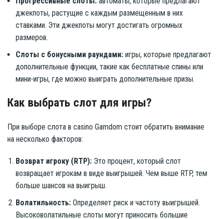
Прогрессивные слоты:
автоматы, которые предлагают
джекпоты, растущие с каждым размещенным в них
ставками. Эти джекпоты могут достигать огромных
размеров.
Слоты с бонусными раундами:
игры, которые предлагают
дополнительные функции, такие как бесплатные спины или
мини-игры, где можно выиграть дополнительные призы.
Как выбрать слот для игры?
При выборе слота в casino Gamdom стоит обратить внимание
на несколько факторов:
Возврат игроку (RTP):
Это процент, который слот
возвращает игрокам в виде выигрышей. Чем выше RTP, тем
больше шансов на выигрыш.
Волатильность:
Определяет риск и частоту выигрышей.
Высоковолатильные слоты могут приносить большие