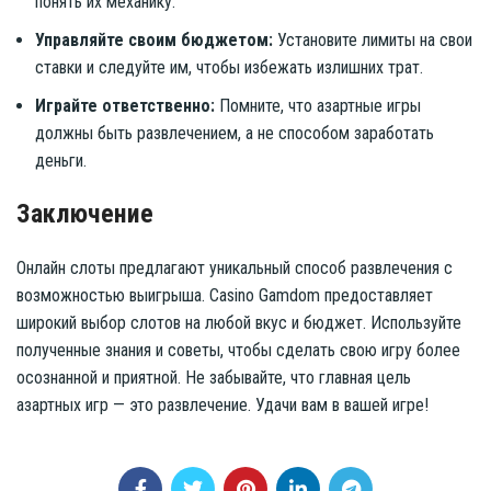
понять их механику.
Управляйте своим бюджетом:
Установите лимиты на свои
ставки и следуйте им, чтобы избежать излишних трат.
Играйте ответственно:
Помните, что азартные игры
должны быть развлечением, а не способом заработать
деньги.
Заключение
Онлайн слоты предлагают уникальный способ развлечения с
возможностью выигрыша. Casino Gamdom предоставляет
широкий выбор слотов на любой вкус и бюджет. Используйте
полученные знания и советы, чтобы сделать свою игру более
осознанной и приятной. Не забывайте, что главная цель
азартных игр — это развлечение. Удачи вам в вашей игре!