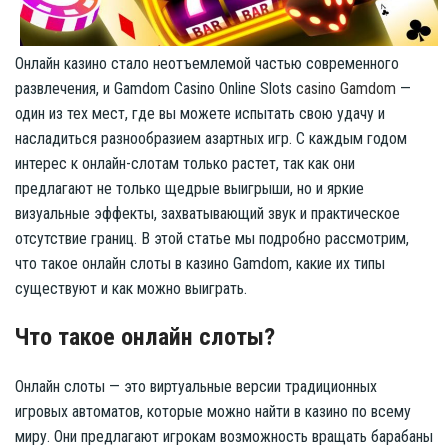
Онлайн казино стало неотъемлемой частью современного
развлечения, и Gamdom Casino Online Slots
casino Gamdom
—
один из тех мест, где вы можете испытать свою удачу и
насладиться разнообразием азартных игр. С каждым годом
интерес к онлайн-слотам только растет, так как они
предлагают не только щедрые выигрыши, но и яркие
визуальные эффекты, захватывающий звук и практическое
отсутствие границ. В этой статье мы подробно рассмотрим,
что такое онлайн слоты в казино Gamdom, какие их типы
существуют и как можно выиграть.
Что такое онлайн слоты?
Онлайн слоты — это виртуальные версии традиционных
игровых автоматов, которые можно найти в казино по всему
миру. Они предлагают игрокам возможность вращать барабаны