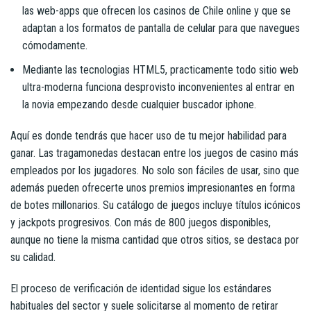
las web-apps que ofrecen los casinos de Chile online y que se
adaptan a los formatos de pantalla de celular para que navegues
cómodamente.
Mediante las tecnologias HTML5, practicamente todo sitio web
ultra-moderna funciona desprovisto inconvenientes al entrar en
la novia empezando desde cualquier buscador iphone.
Aquí es donde tendrás que hacer uso de tu mejor habilidad para
ganar. Las tragamonedas destacan entre los juegos de casino más
empleados por los jugadores. No solo son fáciles de usar, sino que
además pueden ofrecerte unos premios impresionantes en forma
de botes millonarios. Su catálogo de juegos incluye títulos icónicos
y jackpots progresivos. Con más de 800 juegos disponibles,
aunque no tiene la misma cantidad que otros sitios, se destaca por
su calidad.
El proceso de verificación de identidad sigue los estándares
habituales del sector y suele solicitarse al momento de retirar