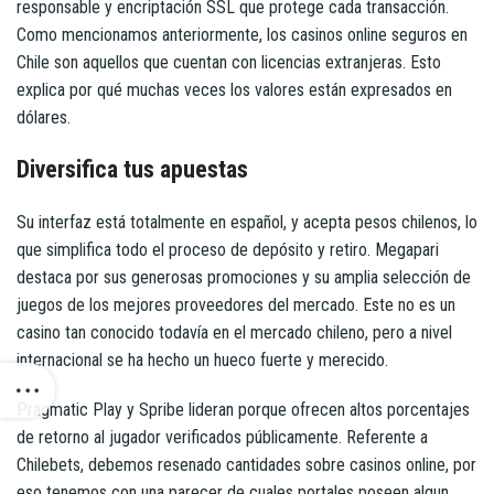
responsable y encriptación SSL que protege cada transacción.
Como mencionamos anteriormente, los casinos online seguros en
Chile son aquellos que cuentan con licencias extranjeras. Esto
explica por qué muchas veces los valores están expresados en
dólares.
Diversifica tus apuestas
Su interfaz está totalmente en español, y acepta pesos chilenos, lo
que simplifica todo el proceso de depósito y retiro. Megapari
destaca por sus generosas promociones y su amplia selección de
juegos de los mejores proveedores del mercado. Este no es un
casino tan conocido todavía en el mercado chileno, pero a nivel
internacional se ha hecho un hueco fuerte y merecido.
Pragmatic Play y Spribe lideran porque ofrecen altos porcentajes
de retorno al jugador verificados públicamente. Referente a
Chilebets, debemos resenado cantidades sobre casinos online, por
eso tenemos con una parecer de cuales portales poseen algun