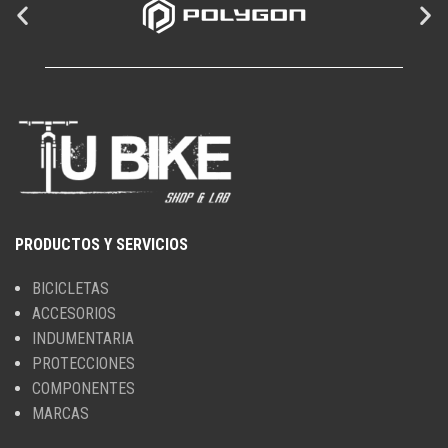
PRODUCTOS Y SERVICIOS
BICICLETAS
ACCESORIOS
INDUMENTARIA
PROTECCIONES
COMPONENTES
MARCAS